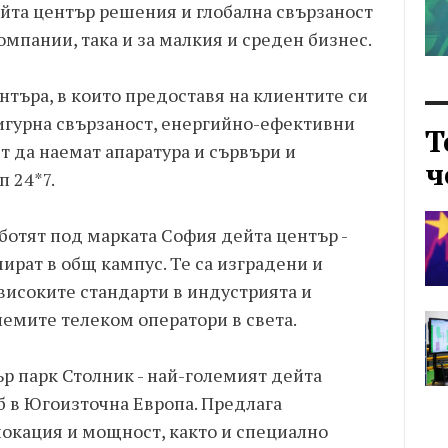
ейта център решения и глобална свързаност
омпании, така и за малкия и среден бизнес.
търа, в които предоставя на клиентите си
сигурна свързаност, енергийно-ефективни
Т
 да наемат апаратура и сървъри и
ч
 24*7.
ботят под марката София дейта център -
амират в общ кампус. Те са изградени и
високите стандарти в индустрията и
лемите телеком оператори в света.
ър парк Столник - най-големият дейта
 в Югоизточна Европа. Предлага
локация и мощност, както и специално