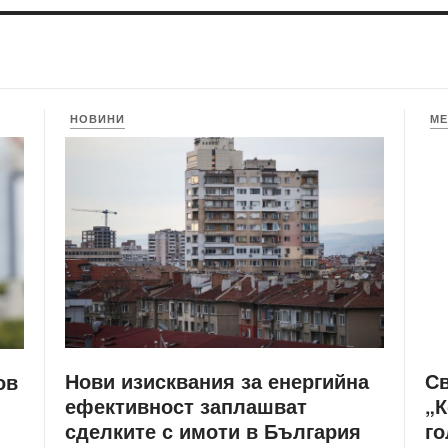
НОВИНИ
МЕ
Нови изисквания за енергийна
С
ов
ефективност заплашват
„К
сделките с имоти в България
го