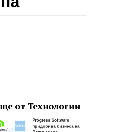
опа
ще от Технологии
Progress Software
придобива бизнеса на
Domo около