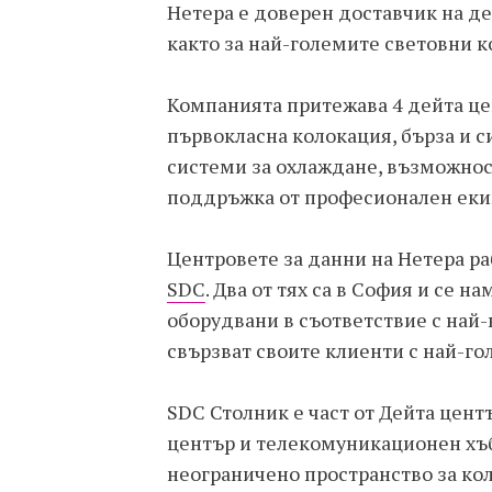
Нетера е доверен доставчик на д
както за най-големите световни к
Компанията притежава 4 дейта цен
първокласна колокация, бърза и 
системи за охлаждане, възможност
поддръжка от професионален екип
Центровете за данни на Нетера ра
SDC
. Два от тях са в София и се н
оборудвани в съответствие с най-
свързват своите клиенти с най-го
SDC Столник е част от Дейта цент
център и телекомуникационен хъб
неограничено пространство за ко