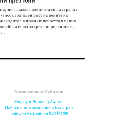
ни през юни
гария запазва позицията си на страна с
-висок годишен ръст на цените на
оизводител в промишлеността в целия
опейски съюз за трети пореден месец
з...
OOTER-СЪБИТИЯ
Организирани Събития:
Employer Branding Awards
Най-зелените компании в Бълагрия
Годишни награди на b2b Media