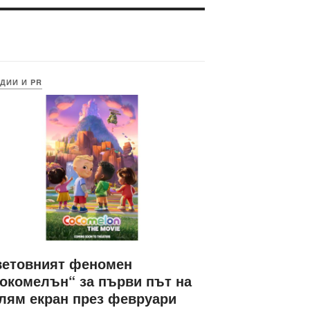
ДИИ И PR
ветовният феномен
окомелън“ за първи път на
лям екран през февруари