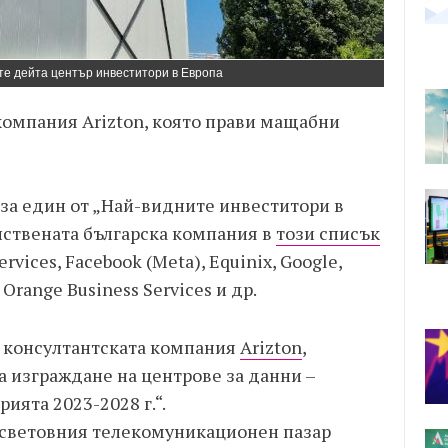
те дейта център инвеститори в Европа
компания Arizton, която прави мащабни
 за един от „Най-видните инвеститори в
нствената българска компания в
този списък
vices, Facebook (Meta), Equinix, Google,
 Orange Business Services и др.
а консултантската компания
Arizton
,
а изграждане на центрове за данни –
ията 2023-2028 г.“.
 световния телекомуникационен пазар