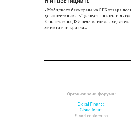
и инвестициите
• Мобилното банкиране на ОББ отваря дос
до инвестиции с AI (изкуствен интетелкт)•
Клиентите на ДЗИ вече могат да следят св
лимити и покрития...
FOOTER-ФОРУМИ
Организирани форуми:
Digital Finance
Cloud forum
Smart conference