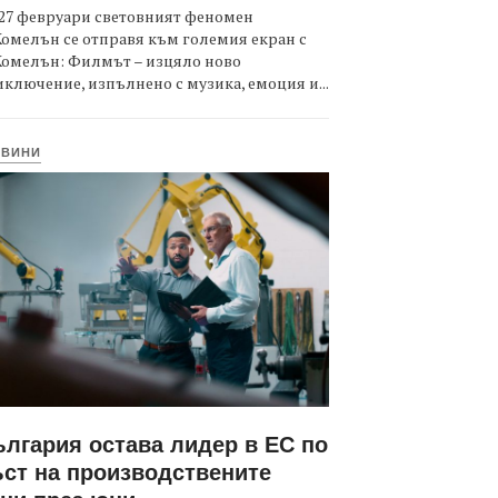
27 февруари световният феномен
омелън се отправя към големия екран с
Комелън: Филмът – изцяло ново
ключение, изпълнено с музика, емоция и...
ОВИНИ
лгария остава лидер в ЕС по
ст на производствените