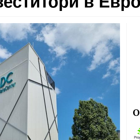
веститори в Евр
О