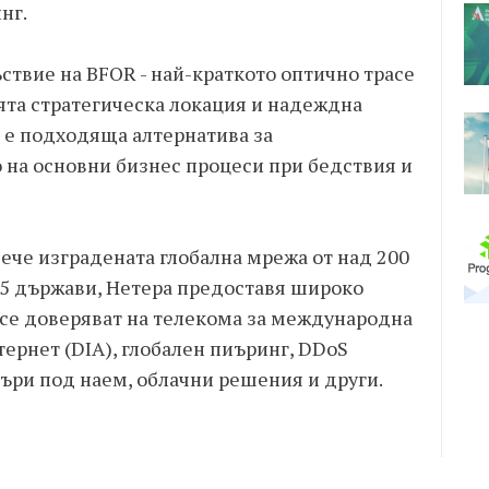
нг.
ъствие на BFOR - най-краткото оптично трасе
ята стратегическа локация и надеждна
е е подходяща алтернатива за
 на основни бизнес процеси при бедствия и
вече изградената глобална мрежа от над 200
65 държави, Нетера предоставя широко
 се доверяват на телекома за международна
тернет (DIA), глобален пиъринг, DDoS
въри под наем, облачни решения и други.