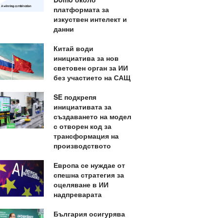
платформата за
изкуствен интелект и
данни
Китай води
инициатива за нов
световен орган за ИИ
без участието на САЩ
SE подкрепя
инициативата за
създаването на модел
с отворен код за
трансформация на
производството
Европа се нуждае от
спешна стратегия за
оцеляване в ИИ
надпреварата
България осигурява