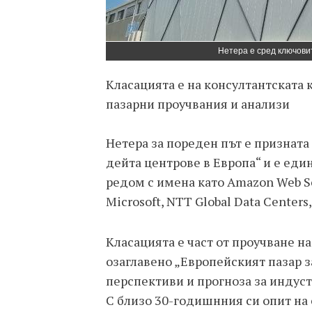
Нетера е сред ключови
Класацията е на консултантската 
пазарни проучвания и анализи
Нетера за пореден път е призната
дейта центрове в Европа“ и е еди
редом с имена като Amazon Web Ser
Microsoft, NTT Global Data Centers,
Класацията е част от проучване н
озаглавено „Европейският пазар з
перспективи и прогноза за индустр
С близо 30-годишнния си опит на