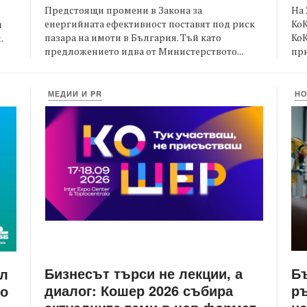
Предстоящи промени в Закона за
На 
енергийната ефективност поставят под риск
КоК
и
пазара на имоти в България. Тъй като
Ко
.
предложението идва от Министерството...
при
МЕДИИ И PR
Н
Бизнесът търси не лекции, а
Бъ
йл
диалог: Кошер 2026 събира
ръ
то