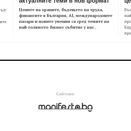
актуалните теми в нов формат
це
Цените на храните, бъдещето на труда,
Бъл
тъп
финансите в България, AI, международните
най
пазари и новите умения са сред темите на
пр
оите
най-голямото бизнес събитие у нас
...
Евр
пре
FOOTER-MIDDLE
F
Сайтове: