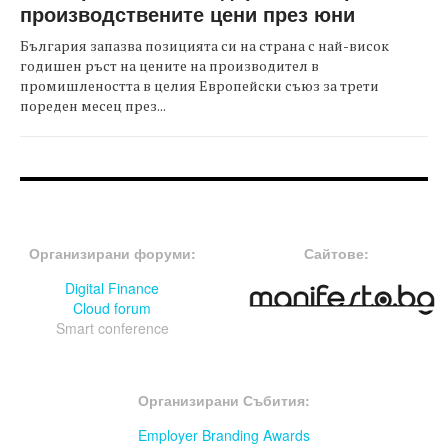
производствените цени през юни
България запазва позицията си на страна с най-висок
годишен ръст на цените на производител в
промишлеността в целия Европейски съюз за трети
пореден месец през...
FOOTER-ФОРУМИ
FOOTER-MIDDLE
Организирани форуми:
Сайтове:
Digital Finance
Cloud forum
Smart conference
FOOTER-СЪБИТИЯ
Организирани Събития:
Employer Branding Awards