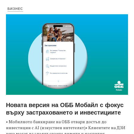
БИЗНЕС
Новата версия на ОББ Мобайл с фокус
върху застраховането и инвестициите
• Мобилното банкиране на ОББ отваря достъп до
инвестиции с AI (изкуствен интетелкт)• Клиентите на ДЗИ
вече могат да следят своите лимити и покрития...