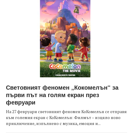
Световният феномен „Кокомелън“ за
първи път на голям екран през
февруари
На 27 февруари световният феномен КоКомелън се отправя
към големия екран с КоКомелън: Филмът – изцяло ново
приключение, изпълнено с музика, емоция и...