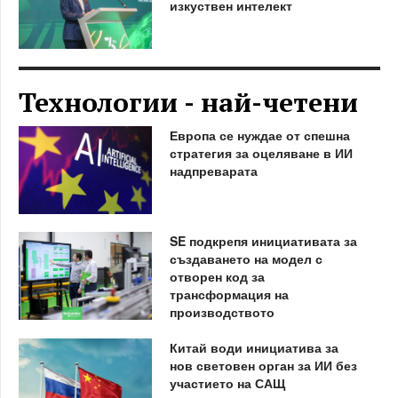
изкуствен интелект
Технологии - най-четени
Европа се нуждае от спешна
стратегия за оцеляване в ИИ
надпреварата
SE подкрепя инициативата за
създаването на модел с
отворен код за
трансформация на
производството
Китай води инициатива за
нов световен орган за ИИ без
участието на САЩ