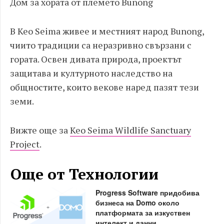
Дом за хората от племето Bunong
В Keo Seima живее и местният народ Bunong,
чиито традиции са неразривно свързани с
гората. Освен дивата природа, проектът
защитава и културното наследство на
общностите, които векове наред пазят тези
земи.
Вижте още за
Keo Seima Wildlife Sanctuary
Project
.
Още от Технологии
Progress Software придобива
бизнеса на Domo около
платформата за изкуствен
интелект и данни