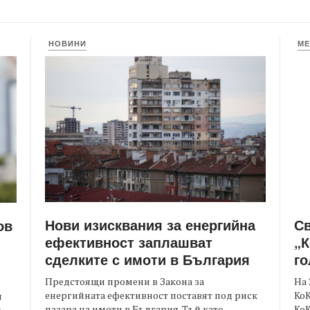
НОВИНИ
МЕ
Нови изисквания за енергийна
С
ов
ефективност заплашват
„К
сделките с имоти в България
го
Предстоящи промени в Закона за
На 
енергийната ефективност поставят под риск
КоК
и
пазара на имоти в България. Тъй като
Ко
.