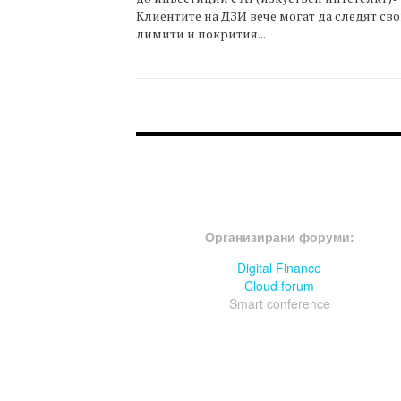
Клиентите на ДЗИ вече могат да следят св
лимити и покрития...
FOOTER-ФОРУМИ
Организирани форуми:
Digital Finance
Cloud forum
Smart conference