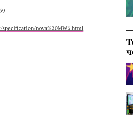
69
t/specification/nova%20MW6.html
Т
ч