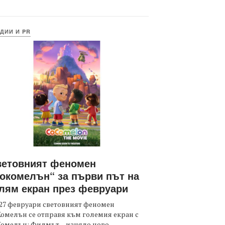
ДИИ И PR
ветовният феномен
окомелън“ за първи път на
лям екран през февруари
27 февруари световният феномен
омелън се отправя към големия екран с
Комелън: Филмът – изцяло ново