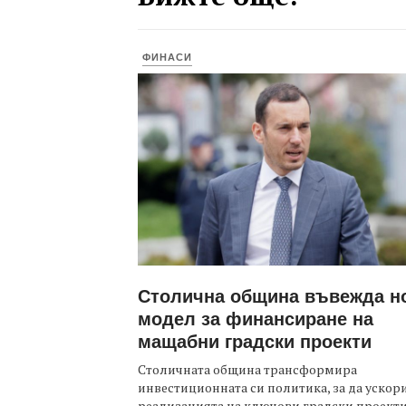
ФИНАСИ
Столична община въвежда н
модел за финансиране на
мащабни градски проекти
Столичната община трансформира
инвестиционната си политика, за да ускор
реализацията на ключови градски проекти