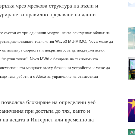
връзка чрез мрежова структура на възли и
уриране за правилно предаване на данни.
се състои от три единични модула, които осигуряват обхват на
на усъвършенстваната технология Wave2 MU-MIMO, Nova
може да
о оптимизира скоростта и покритието
, за да поддържа всеки
. “мъртви точки”. Nova MW6 е базирана на технологията
рансмисионната мощност върху безжични устройства и може да
също така работи и с
Alexa
за управление на съвместими
 позволява блокиране на определени уеб
раничения при достъпа до тях, както и
 на децата в Интернет или временно да