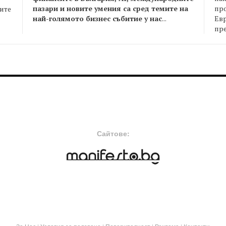
пазари и новите умения са сред темите на
пр
оите
най-голямото бизнес събитие у нас
...
Евр
пре
FOOTER-MIDDLE
F
Сайтове: