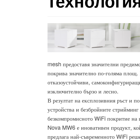
технологи
mesh предоставя значителни предимс
покрива значително по-голяма площ.
отказоустойчиви, самоконфигуриращи 
изключително бързо и лесно.
В резултат на експлозивния ръст и 
устройства и безбройните стрийминг м
безкомпромисното WiFi покритие на 
Nova MW6 е иновативен продукт, кой
предлага най-съвременното WiFi реш