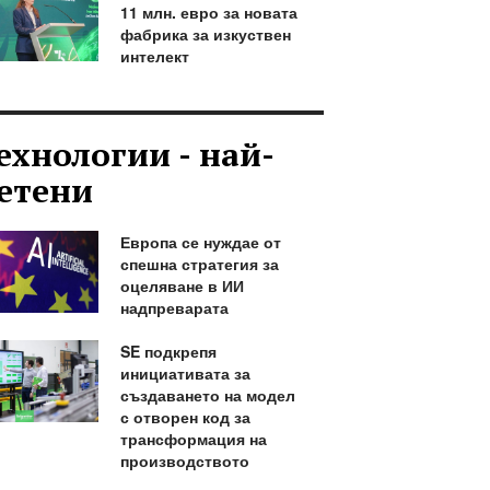
11 млн. евро за новата
фабрика за изкуствен
интелект
ехнологии - най-
етени
Европа се нуждае от
спешна стратегия за
оцеляване в ИИ
надпреварата
SE подкрепя
инициативата за
създаването на модел
с отворен код за
трансформация на
производството