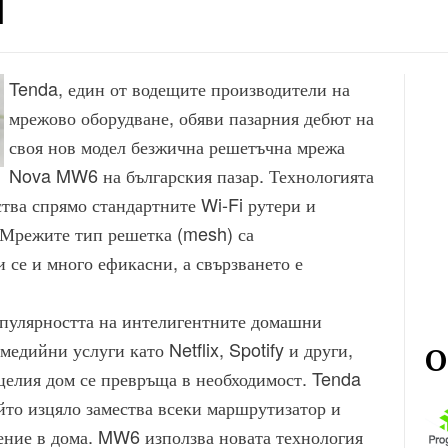
я
Tenda, един от водещите производители на
мрежово оборудване, обяви пазарния дебют на
своя нов модел безжична решетъчна мрежа
Nova MW6 на българския пазар. Технологията
тва спрямо стандартните Wi-Fi рутери и
 Мрежите тип решетка (mesh) са
се и много ефикасни, а свързването е
популярността на интелигентните домашни
едийни услуги като Netflix, Spotify и други,
О
целия дом се превръща в необходимост. Tenda
то изцяло замества всеки маршрутизатор и
ение в дома. MW6 използва новата технология