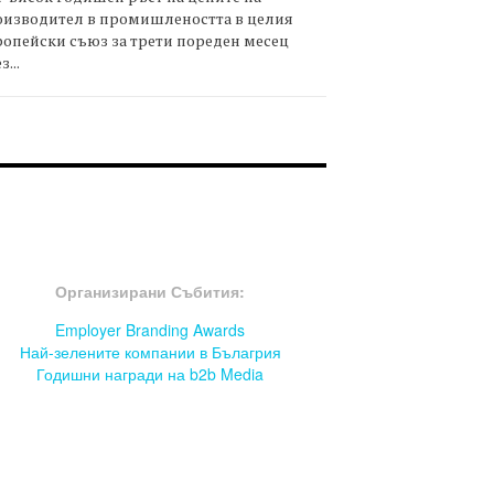
оизводител в промишлеността в целия
опейски съюз за трети пореден месец
з...
OOTER-СЪБИТИЯ
Организирани Събития:
Employer Branding Awards
Най-зелените компании в Бълагрия
Годишни награди на b2b Media