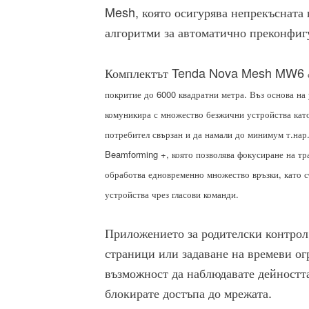
Mesh, която осигурява непрекъсната 
алгоритми за автоматично преконфиг
Комплектът
Tenda Nova Mesh MW6
покритие до
6000
квадратни метра. Въз основа 
комуникира с множество безжични устройства кат
потребител свързан и да намали до минимум т.нар
Beamforming +,
която позволява фокусиране на т
обработва едновременно множество връзки, като 
устройства чрез гласови команди.
Приложението за родителски контрол
страници или задаване на времеви ог
възможност да наблюдавате дейността
блокирате достъпа до мрежата.