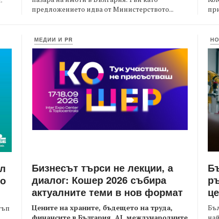
предложението идва от Министерството...
при
МЕДИИ И PR
Н
Бизнесът търси не лекции, а
Бъ
йл
диалог: Кошер 2026 събира
ръ
то
актуалните теми в нов формат
це
Цените на храните, бъдещето на труда,
Бъл
тъп
финансите в България, AI, международните
най