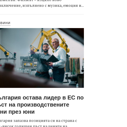
ключение, изпълнено с музика, емоция и...
ОВИНИ
лгария остава лидер в ЕС по
ст на производствените
ни през юни
гария запазва позицията си на страна с
-висок годишен ръст на цените на