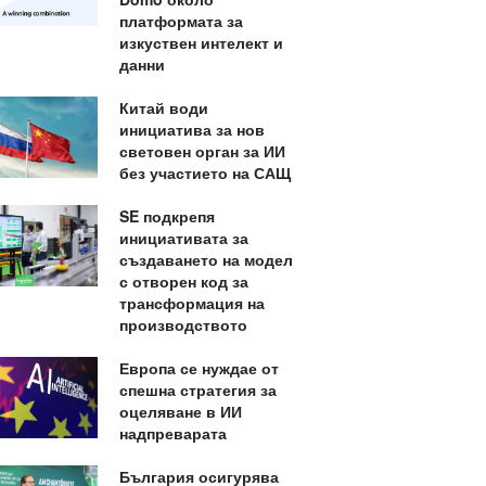
платформата за
изкуствен интелект и
данни
Китай води
инициатива за нов
световен орган за ИИ
без участието на САЩ
SE подкрепя
инициативата за
създаването на модел
с отворен код за
трансформация на
производството
Европа се нуждае от
спешна стратегия за
оцеляване в ИИ
надпреварата
България осигурява