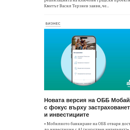
Кметът Васил Терзиев заяви, че...
БИЗНЕС
Новата версия на ОББ Моба
с фокус върху застраховане
и инвестициите
• Мобилното банкиране на ОББ отваря дос
до инвестиции с AI (изкуствен интетелкт)•