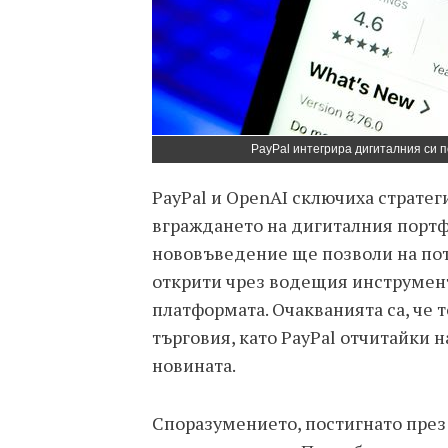
PayPal интегрира дигиталния си 
PayPal и OpenAI сключиха страте
вграждането на дигиталния портфе
нововъведение ще позволи на пот
открити чрез водещия инструмент
платформата. Очакванията са, че 
търговия, като PayPal отчитайки н
новината.
Споразумението, постигнато през