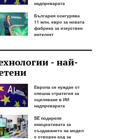
надпреварата
България осигурява
11 млн. евро за новата
фабрика за изкуствен
интелект
ехнологии - най-
етени
Европа се нуждае от
спешна стратегия за
оцеляване в ИИ
надпреварата
SE подкрепя
инициативата за
създаването на модел
с отворен код за