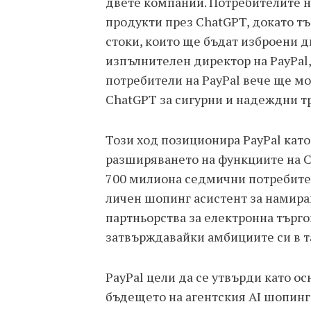
двете компании. Потребителите н
продукти през ChatGPT, докато т
стоки, които ще бъдат изброени д
изпълнителен директор на PayPal,
потребители на PayPal вече ще мог
ChatGPT за сигурни и надеждни т
Този ход позиционира PayPal като
разширяването на функциите на C
700 милиона седмични потребители
личен шопинг асистент за намиран
партньорства за електронна търгови
затвърждавайки амбициите си в та
PayPal цели да се утвърди като о
бъдещето на агентския AI шопинг