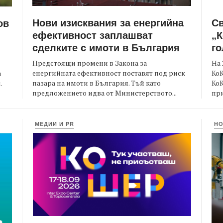
Нови изисквания за енергийна
С
ов
ефективност заплашват
„К
сделките с имоти в България
го
Предстоящи промени в Закона за
На 
енергийната ефективност поставят под риск
КоК
и
пазара на имоти в България. Тъй като
Ко
.
предложението идва от Министерството...
при
МЕДИИ И PR
Н