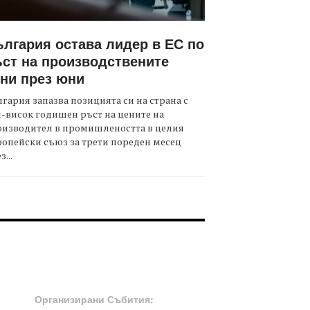
лгария остава лидер в ЕС по
ст на производствените
ни през юни
гария запазва позицията си на страна с
-висок годишен ръст на цените на
оизводител в промишлеността в целия
опейски съюз за трети пореден месец
з...
OOTER-СЪБИТИЯ
Организирани Събития: