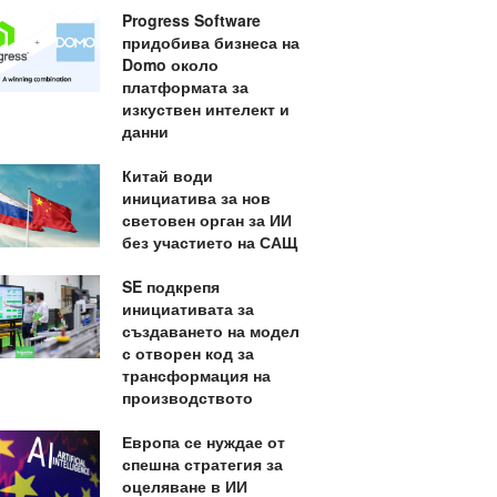
Progress Software
придобива бизнеса на
Domo около
платформата за
изкуствен интелект и
данни
Китай води
инициатива за нов
световен орган за ИИ
без участието на САЩ
SE подкрепя
инициативата за
създаването на модел
с отворен код за
трансформация на
производството
Европа се нуждае от
спешна стратегия за
оцеляване в ИИ