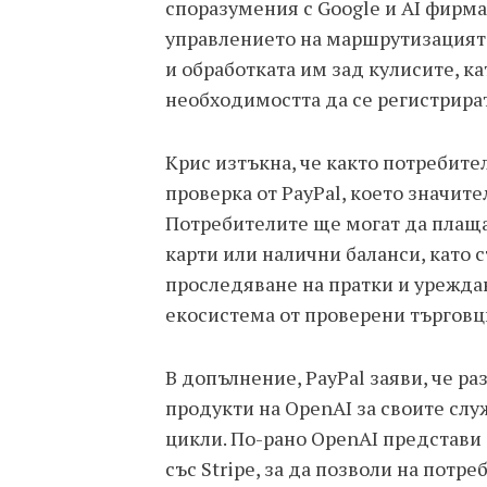
споразумения с Google и AI фирмат
управлението на маршрутизацията
и обработката им зад кулисите, к
необходимостта да се регистрира
Крис изтъкна, че както потребите
проверка от PayPal, което значит
Потребителите ще могат да плаща
карти или налични баланси, като 
проследяване на пратки и уреждан
екосистема от проверени търговц
В допълнение, PayPal заяви, че р
продукти на OpenAI за своите слу
цикли. По-рано OpenAI представи 
със Stripe, за да позволи на потр