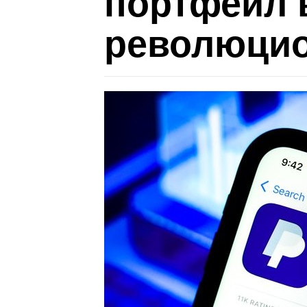
портфейл 
революцио