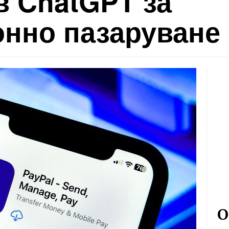
в ChatGPT за
нно пазаруване
О