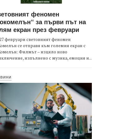
ветовният феномен
окомелън“ за първи път на
лям екран през февруари
27 февруари световният феномен
омелън се отправя към големия екран с
Комелън: Филмът – изцяло ново
ключение, изпълнено с музика, емоция и...
ОВИНИ