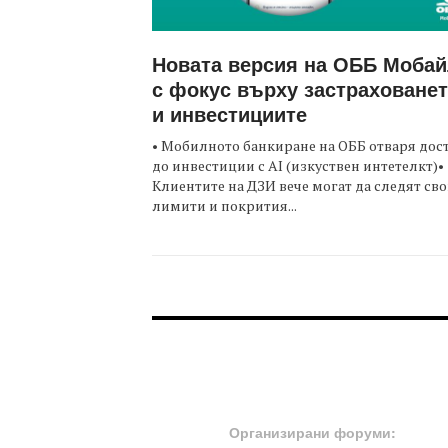
Новата версия на ОББ Моба
с фокус върху застраховане
и инвестициите
• Мобилното банкиране на ОББ отваря дос
до инвестиции с AI (изкуствен интетелкт)•
Клиентите на ДЗИ вече могат да следят св
лимити и покрития...
FOOTER-ФОРУМИ
Организирани форуми: