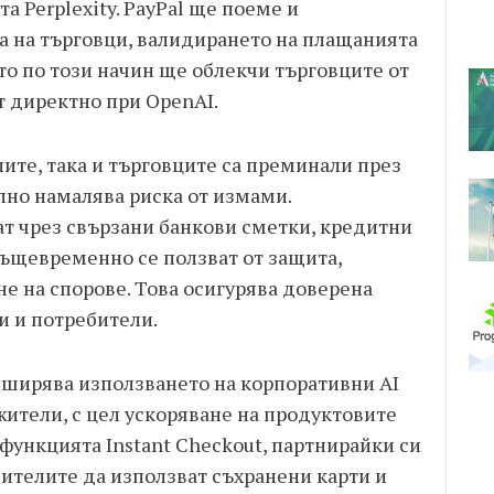
а Perplexity. PayPal ще поеме и
 на търговци, валидирането на плащанията
ато по този начин ще облекчи търговците от
т директно при OpenAI.
лите, така и търговците са преминали през
елно намалява риска от измами.
т чрез свързани банкови сметки, кредитни
същевременно се ползват от защита,
е на спорове. Това осигурява доверена
и и потребители.
азширява използването на корпоративни AI
жители, с цел ускоряване на продуктовите
функцията Instant Checkout, партнирайки си
ебителите да използват съхранени карти и