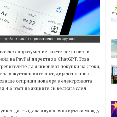
портфейл в ChatGPT за революционно пазаруване
гическо споразумение, което ще позволи
йл на PayPal директно в ChatGPT. Това
ребителите да извършват покупки на стоки,
 за изкуствен интелект, директно през
това ще отприщи нова ера в електронната
ад 4% ръст на акциите си веднага след
 уикенда, създава двупосочна връзка между