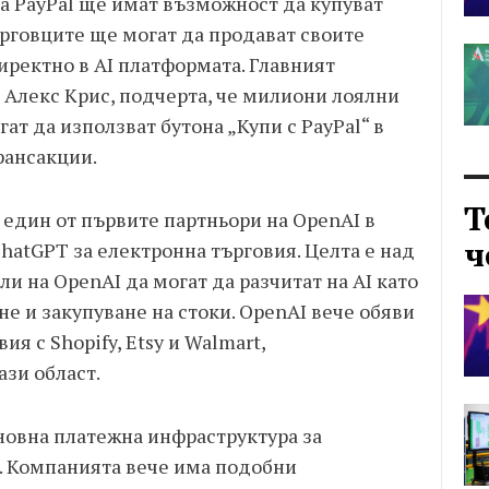
а PayPal ще имат възможност да купуват
ърговците ще могат да продават своите
иректно в AI платформата. Главният
 Алекс Крис, подчерта, че милиони лоялни
ат да използват бутона „Купи с PayPal“ в
рансакции.
Т
 един от първите партньори на OpenAI в
ч
hatGPT за електронна търговия. Целта е над
 на OpenAI да могат да разчитат на AI като
е и закупуване на стоки. OpenAI вече обяви
я с Shopify, Etsy и Walmart,
зи област.
сновна платежна инфраструктура за
. Компанията вече има подобни