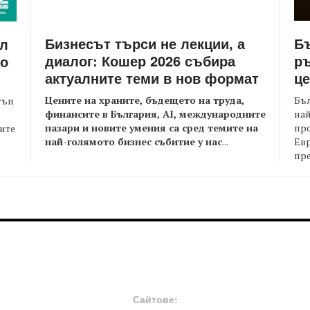
Бизнесът търси не лекции, а
Бъ
йл
диалог: Кошер 2026 събира
ръ
то
актуалните теми в нов формат
це
Цените на храните, бъдещето на труда,
Бъл
тъп
финансите в България, AI, международните
най
пазари и новите умения са сред темите на
пр
оите
най-голямото бизнес събитие у нас
...
Евр
пре
FOOTER-MIDDLE
F
Сайтове: