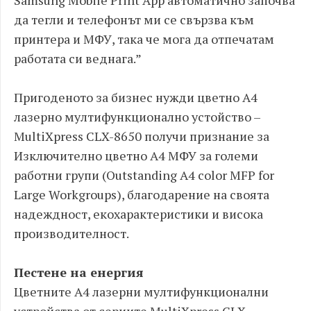
Samsung Mobile Print App автоматично започва
да тегли и телефонът ми се свързва към
принтера и МФУ, така че мога да отпечатам
работата си веднага.”
Пригоденото за бизнес нужди цветно A4
лазерно мултифункционално устойство –
MultiXpress CLX-8650 получи признание за
Изключително цветно A4 МФУ за големи
работни групи (Outstanding A4 color MFP for
Large Workgroups), благодарение на своята
надеждност, екохарактеристики и висока
производителност.
Пестене на енергия
Цветните А4 лазерни мултифункционални