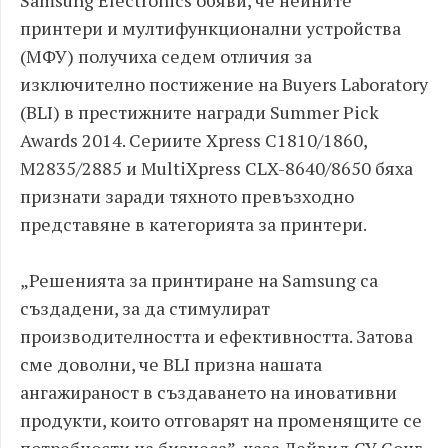
Samsung Electronics обяви, че нейните
принтери и мултифункционални устройства
(МФУ) получиха седем отличия за
изключително постижение на Buyers Laboratory
(BLI) в престижните награди Summer Pick
Awards 2014. Сериите Xpress C1810/1860,
M2835/2885 и MultiXpress CLX-8640/8650 бяха
признати заради тяхното превъзходно
представяне в категорията за принтери.
„Решенията за принтиране на Samsung са
създадени, за да стимулират
производителността и ефективността. Затова
сме доволни, че BLI призна нашата
ангажираност в създаването на иновативни
продукти, които отговарят на променящите се