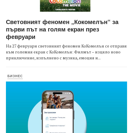
Световният феномен „Кокомелън“ за
първи път на голям екран през
февруари
На 27 февруари световният феномен КоКомелън се отправя
към големия екран с КоКомелън: Филмът – изцяло ново
приключение, изпълнено с музика, емоция и...
БИЗНЕС