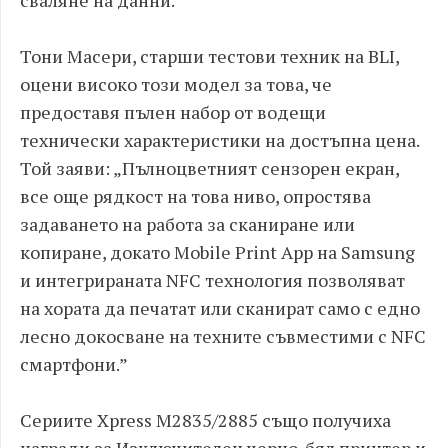
сваляне на данни.
Тони Масери, старши тестови техник на BLI,
оцени високо този модел за това, че
предоставя пълен набор от водещи
технически характеристики на достъпна цена.
Той заяви: „Пълноцветният сензорен екран,
все още рядкост на това ниво, опростява
задаването на работа за сканиране или
копиране, докато Mobile Print App на Samsung
и интегрираната NFC технология позволяват
на хората да печатат или сканират само с едно
лесно докосване на техните съвместими с NFC
смартфони.”
Сериите Xpress M2835/2885 също получиха