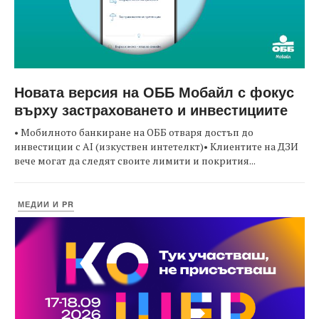
Новата версия на ОББ Мобайл с фокус
върху застраховането и инвестициите
• Мобилното банкиране на ОББ отваря достъп до
инвестиции с AI (изкуствен интетелкт)• Клиентите на ДЗИ
вече могат да следят своите лимити и покрития...
МЕДИИ И PR