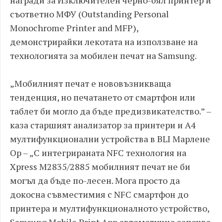
награди за Изключителен черно-бял принтер и
съответно МФУ (Outstanding Personal
Monochrome Printer and MFP),
демонстрирайки лекотата на използване на
технологията за мобилен печат на Samsung.
„Мобилният печат е нововъзникваща
тенденция, но печатането от смартфон или
таблет би могло да бъде предизвикателство.” –
каза старшият анализатор за принтери и A4
мултифункционални устройства в BLI Марлене
Ор – „С интегрираната NFC технология на
Xpress M2835/2885 мобилният печат не би
могъл да бъде по-лесен. Мога просто да
докосна съвместимия с NFC смартфон до
принтера и мултифункционалното устройство,