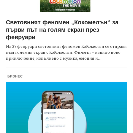
Световният феномен „Кокомелън“ за
първи път на голям екран през
февруари
На 27 февруари световният феномен КоКомелън се отправя
към големия екран с КоКомелън: Филмът – изцяло ново
приключение, изпълнено с музика, емоция и...
БИЗНЕС