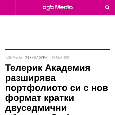
b2b Media
14 Май 2024
ТЕХНОЛОГИИ
Телерик Академия
разширява
портфолиото си с нов
формат кратки
двуседмични