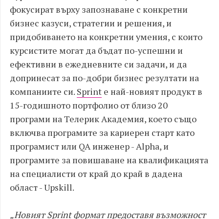
фокусират върху запознаване с конкретни
бизнес казуси, стратегии и решения, и
придобиването на конкретни умения, с които
курсистите могат да бъдат по-успешни и
ефективни в ежедневните си задачи, и да
допринесат за по-добри бизнес резултати на
компаниите си.
Sprint
е най-новият продукт в
15-годишното портфолио от близо 20
програми на Телерик Академия, което също
включва програмите за кариерен старт като
програмист или QA инженер - Alpha, и
програмите за повишаване на квалификацията
на специалисти от край до край в дадена
област - Upskill.
„Новият
Sprint
формат предоставя възможност