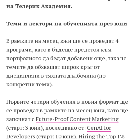
на Телерик Академия.
Теми и лектори на обученията през юни
В рамките на месец юни ще се проведат 4
програми, като в бъдеще предстои към
портфолиото да бъдат добавени още, така че
темите да обхващат широк кръг от
дисциплини в тяхната дълбочина (по
конкретни теми).
Първите четири обучения в новия формат ще
се проведат в рамките на месец юни, като ще
започнат с
Future-Proof Content Marketing
(старт: 3 юни), последвано от:
GenAI for
Developers
(старт: 10 юни),
Hiring the Top 1%