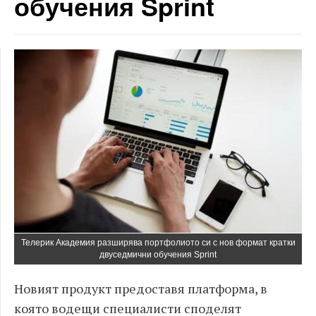
обучения Sprint
Телерик Академия разширява портфолиото си с нов формат кратки
двуседмични обучения Sprint
Новият продукт предоставя платформа, в
която водещи специалисти споделят