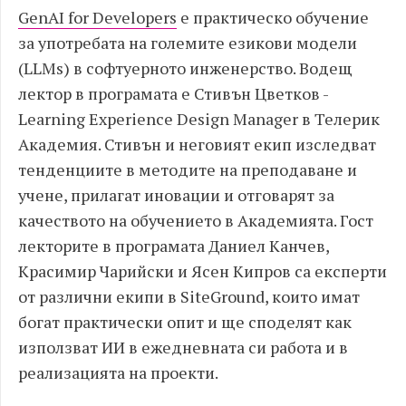
GenAI for Developers
е практическо обучение
за употребата на големите езикови модели
(LLMs) в софтуерното инженерство. Водещ
лектор в програмата е Стивън Цветков -
Learning Experience Design Manager в Телерик
Академия. Стивън и неговият екип изследват
тенденциите в методите на преподаване и
учене, прилагат иновации и отговарят за
качеството на обучението в Академията. Гост
лекторите в програмата Даниел Канчев,
Красимир Чарийски и Ясен Кипров са експерти
от различни екипи в SiteGround, които имат
богат практически опит и ще споделят как
използват ИИ в ежедневната си работа и в
реализацията на проекти.