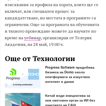
изисквания за профила на хората, които ще се
включат, или специален процес за
кандидатстване, но местата в програмите са
ограничени. Още за програмата на обученията
и тяхното провеждане можете да научите по
време на
уебинар
, организиран от Телерик
Академия, на 28 май, 19:00 ч.
Още от Технологии
Progress Software придобива
бизнеса на Domo около
платформата за изкуствен
интелект и данни
Китай води инициатива за
нов световен орган за ИИ без
участието на САЩ