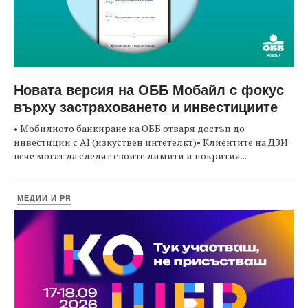
Новата версия на ОББ Мобайл с фокус
върху застраховането и инвестициите
• Мобилното банкиране на ОББ отваря достъп до
инвестиции с AI (изкуствен интетелкт)• Клиентите на ДЗИ
вече могат да следят своите лимити и покрития...
МЕДИИ И PR