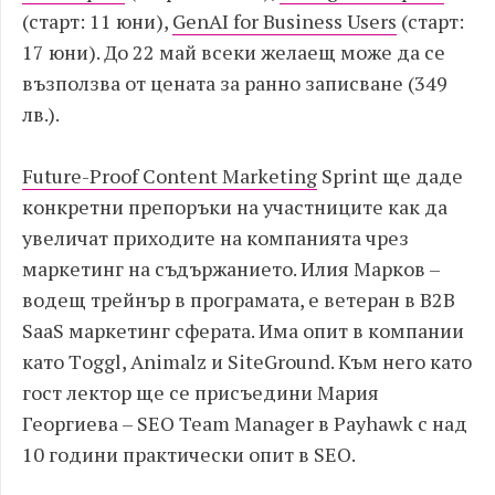
(старт: 11 юни),
GenAI for Business Users
(старт:
17 юни). До 22 май всеки желаещ може да се
възползва от цената за ранно записване (349
лв.).
Future-Proof Content Marketing
Sprint ще даде
конкретни препоръки на участниците как да
увеличат приходите на компанията чрез
маркетинг на съдържанието. Илия Марков –
водещ трейнър в програмата, е ветеран в B2B
SaaS маркетинг сферата. Има опит в компании
като Тoggl, Animalz и SiteGround. Към него като
гост лектор ще се присъедини Мария
Георгиева – SEO Team Manager в Payhawk с над
10 години практически опит в SEO.