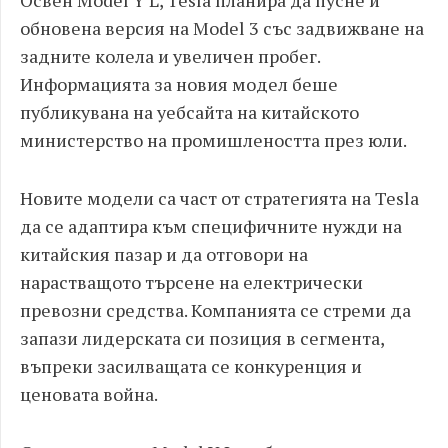
Освен Model Y L, Tesla планира да пусне и
обновена версия на Model 3 със задвижване на
задните колела и увеличен пробег.
Информацията за новия модел беше
публикувана на уебсайта на китайското
министерство на промишлеността през юли.
Новите модели са част от стратегията на Tesla
да се адаптира към специфичните нужди на
китайския пазар и да отговори на
нарастващото търсене на електрически
превозни средства. Компанията се стреми да
запази лидерската си позиция в сегмента,
въпреки засилващата се конкуренция и
ценовата война.