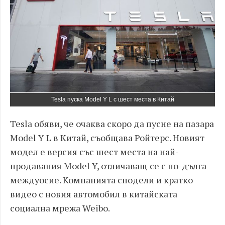
Tesla пуска Model Y L с шест места в Китай
Tesla обяви, че очаква скоро да пусне на пазара
Model Y L в Китай, съобщава Ройтерс. Новият
модел е версия със шест места на най-
продавания Model Y, отличаващ се с по-дълга
междуосие. Компанията сподели и кратко
видео с новия автомобил в китайската
социална мрежа Weibo.