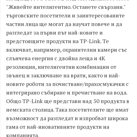
"Живейте интелигентно. Останете свързани."
търговските посетители и заинтересованите
частни лица ще могат да научат повече и да
разгледат за първи път най-новите и
предстоящите продукти на TP-Link. Те
включват, например, охранителни камери със
слънчева енергия с двойна леща и 4К
резолюция, интелигентни комбинации от
звънец и заключване на врати, както и най-
новите роботи за почистване/прахосмукачки с
интегрирано събиране и пречистване на вода.
Общо TP-Link ще представи над 50 продукта в
немската столица. Така посетителите ще имат
възможност да разгледат и изпробват широка
гама от най-иновативните продукти на
компанията.