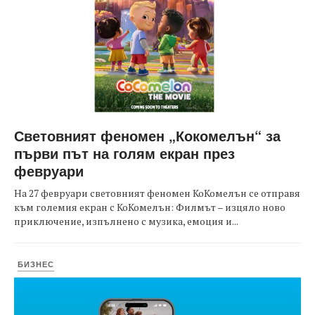
Световният феномен „Кокомелън“ за
първи път на голям екран през
февруари
На 27 февруари световният феномен КоКомелън се отправя
към големия екран с КоКомелън: Филмът – изцяло ново
приключение, изпълнено с музика, емоция и...
БИЗНЕС