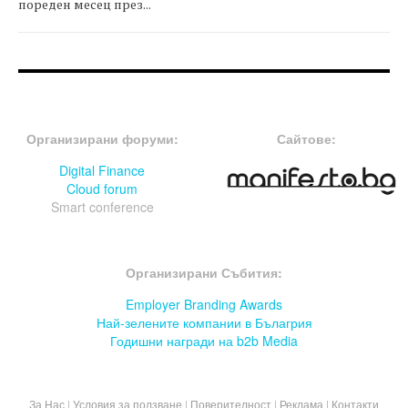
пореден месец през...
FOOTER-ФОРУМИ
FOOTER-MIDDLE
Организирани форуми:
Сайтове:
Digital Finance
Cloud forum
Smart conference
FOOTER-СЪБИТИЯ
Организирани Събития:
Employer Branding Awards
Най-зелените компании в Бълагрия
Годишни награди на b2b Media
За Нас
|
Условия за ползване
|
Поверителност
|
Реклама
|
Контакти