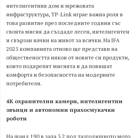
интелигентния дом и мрежовата
инфраструктура, TP-Link играе важна роля в
това развитие през последните години със
своята мисия да създаде лесен, интелигентен
и свързан начин на живот за всички. На IFA
2025 компанията отново ще представи на
обществеността някои от новите си продукти,
които подкрепят мисията и да повишат
комфорта и безопасността на модерните
потребители.
4K охранителни камери, интелигентни
звънци и автономни прахосмукачки
роботи
На щанд 190 в зала 5.2 под тазгодишното мото