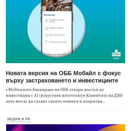
Новата версия на ОББ Мобайл с фокус
върху застраховането и инвестициите
• Мобилното банкиране на ОББ отваря достъп до
инвестиции с AI (изкуствен интетелкт)• Клиентите на ДЗИ
вече могат да следят своите лимити и покрития...
МЕДИИ И PR