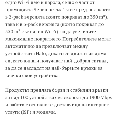
едно Wi-Fi име и парола, също е част от
промоцията Черен петък. Тя се предлага както
в 2-pack версията (които покриват до 350 m²),
така и в 3-pack версията (които покриват до
550 m² със силен Wi-Fi), за да увеличите
максимално покритието. Потребителите могат
автоматично да превключват между
устройствата Halo, докато се движат из дома
си, като винаги получават най-добрия сигнал,
за да се насладят на най-бързите връзки за
всички свои устройства.
Продуктът предлага бързи и стабилни връзки
за над 100 устройства със скорост до 1900 Mbps
и работи с основните доставчици на интернет
услуги (ISP) и модеми.