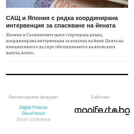
САЩ и Япония с рядка координирана
интервенция за спасяване на йената
Япония и Съединените щати стартираха рядка,
координирана интервенция за покупка на йени. Целта на
инициативата е да спре обезценяването на японската
валута, която...
FOOTER-ФОРУМИ
FOOTER-MIDDLE
Организирани форуми:
Сайтове:
Digital Finance
Cloud forum
Smart conference
FOOTER-СЪБИТИЯ