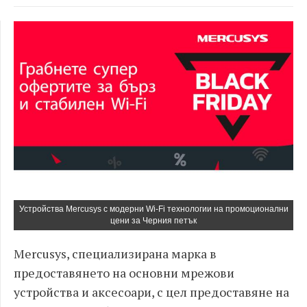
Устройства Mercusys с модерни Wi-Fi технологии на промоционални
цени за Черния петък
Mercusys, специализирана марка в
предоставянето на основни мрежови
устройства и аксесоари, с цел предоставяне на