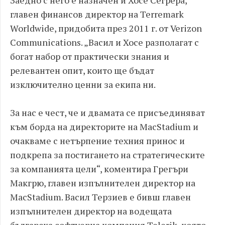
Заедно с него е назначен и Хосе Сегрера,
главен финансов директор на Terremark
Worldwide, придобита през 2011 г. от Verizon
Communications. „Васил и Хосе разполагат с
богат набор от практически знания и
релевантен опит, които ще бъдат
изключително ценни за екипа ни.
За нас е чест, че и двамата се присъединяват
към борда на директорите на MacStadium и
очакваме с нетърпение техния принос и
подкрепа за постигането на стратегическите
за компанията цели“, коментира Грегъри
Макгрю, главен изпълнителен директор на
MacStadium. Васил Терзиев е бивш главен
изпълнителен директор на водещата