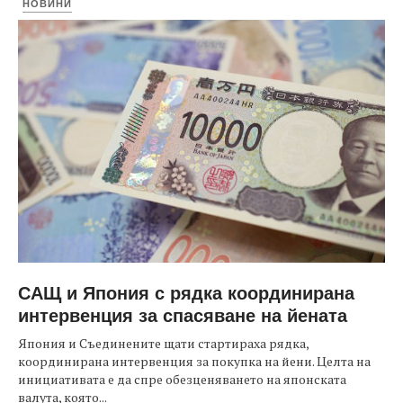
НОВИНИ
САЩ и Япония с рядка координирана
интервенция за спасяване на йената
Япония и Съединените щати стартираха рядка,
координирана интервенция за покупка на йени. Целта на
инициативата е да спре обезценяването на японската
валута, която...