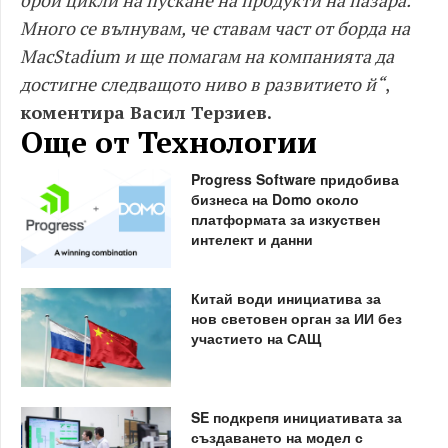
брой цикли на пускане на продукти на пазара.
Много се вълнувам, че ставам част от борда на
MacStadium и ще помагам на компанията да
достигне следващото ниво в развитието й“
,
коментира Васил Терзиев.
Още от Технологии
Progress Software придобива
бизнеса на Domo около
платформата за изкуствен
интелект и данни
Китай води инициатива за
нов световен орган за ИИ без
участието на САЩ
SE подкрепя инициативата за
създаването на модел с