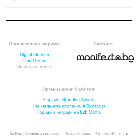
FOOTER-ФОРУМИ
FOOTER-MIDDLE
Организирани форуми:
Сайтове:
Digital Finance
Cloud forum
Smart conference
FOOTER-СЪБИТИЯ
Организирани Събития:
Employer Branding Awards
Най-зелените компании в Бълагрия
Годишни награди на b2b Media
За Нас
|
Условия за ползване
|
Поверителност
|
Реклама
|
Контакти