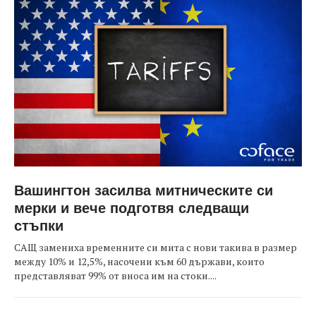
Вашингтон засилва митническите си
мерки и вече подготвя следващи
стъпки
САЩ замениха временните си мита с нови такива в размер
между 10% и 12,5%, насочени към 60 държави, които
представляват 99% от вноса им на стоки....