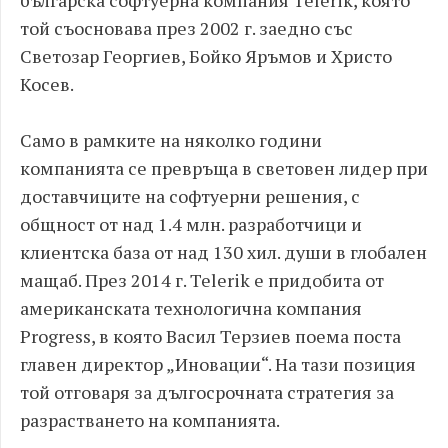
българска софтуерна компания Telerik, която
той съосновава през 2002 г. заедно със
Светозар Георгиев, Бойко Яръмов и Христо
Косев.
Само в рамките на няколко години
компанията се превръща в световен лидер при
доставчиците на софтуерни решения, с
общност от над 1.4 млн. разработчици и
клиентска база от над 130 хил. души в глобален
мащаб. През 2014 г. Telerik е придобита от
американската технологична компания
Progress, в която Васил Терзиев поема поста
главен директор „Иновации“. На тази позиция
той отговаря за дългосрочната стратегия за
разрастването на компанията.