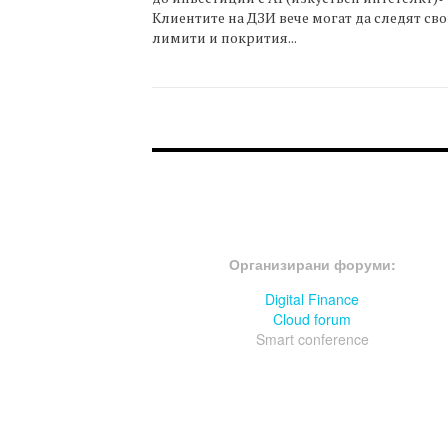
Клиентите на ДЗИ вече могат да следят св
лимити и покрития...
FOOTER-ФОРУМИ
Организирани форуми:
Digital Finance
Cloud forum
Smart conference