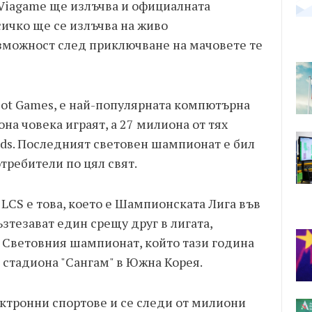
Viagame ще излъчва и официалната
сичко ще се излъчва на живо
зможност след приключване на мачовете те
Riot Games, е най-популярната компютърна
она човека играят, а 27 милиона от тях
nds. Последният световен шампионат е бил
требители по цял свят.
 LCS е това, което е Шампионската Лига във
ъзтезават един срещу друг в лигата,
в Световния шампионат, който тази година
 стадиона "Сангам" в Южна Корея.
ектронни спортове и се следи от милиони