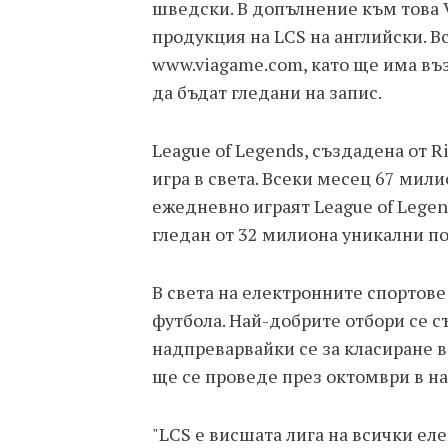
шведски. В допълнение към това 
продукция на LCS на английски. В
www.viagame.com, като ще има въ
да бъдат гледани на запис.
League of Legends, създадена от 
игра в света. Всеки месец 67 мили
ежедневно играят League of Lege
гледан от 32 милиона уникални по
В света на електронните спортове
футбола. Най-добрите отбори се с
надпреварвайки се за класиране 
ще се проведе през октомври в на
"LCS е висшата лига на всички ел