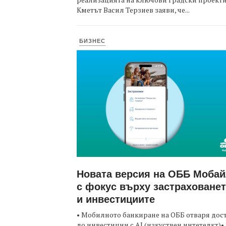
Кметът Васил Терзиев заяви, че...
БИЗНЕС
Новата версия на ОББ Моба
с фокус върху застраховане
и инвестициите
• Мобилното банкиране на ОББ отваря дос
до инвестиции с AI (изкуствен интетелкт)•