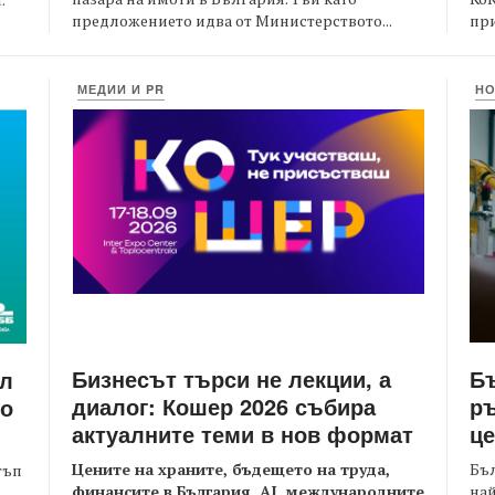
предложението идва от Министерството...
при
МЕДИИ И PR
Н
Бизнесът търси не лекции, а
Бъ
йл
диалог: Кошер 2026 събира
ръ
то
актуалните теми в нов формат
це
Цените на храните, бъдещето на труда,
Бъл
тъп
финансите в България, AI, международните
най