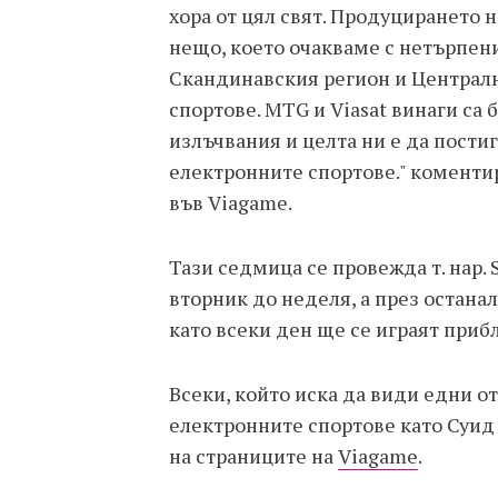
хора от цял свят. Продуцирането 
нещо, което очакваме с нетърпени
Скандинавския регион и Централн
спортове. MTG и Viasat винаги са
излъчвания и целта ни е да пост
електронните спортове." комент
във Viagame.
Тази седмица се провежда т. нар.
вторник до неделя, а през остана
като всеки ден ще се играят приб
Всеки, който иска да види едни о
електронните спортове като Суид 
на страниците на
Viagame
.