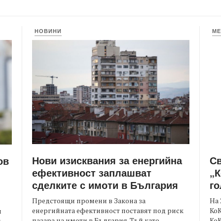
НОВИНИ
МЕ
Нови изисквания за енергийна
С
ов
ефективност заплашват
„К
сделките с имоти в България
го
Предстоящи промени в Закона за
На 
енергийната ефективност поставят под риск
КоК
и
пазара на имоти в България. Тъй като
Ко
.