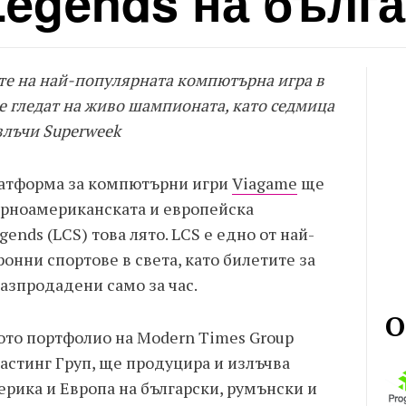
Legends на бълг
е на най-популярната компютърна игра в
е гледат на живо шампионата, като седмица
злъчи Superweek
латформа за компютърни игри
Viagame
ще
ерноамериканската и европейска
ends (LCS) това лято. LCS е едно от най-
онни спортове в света, като билетите за
азпродадени само за час.
О
лното портфолио на Modern Times Group
астинг Груп, ще продуцира и излъчва
рика и Европа на български, румънски и