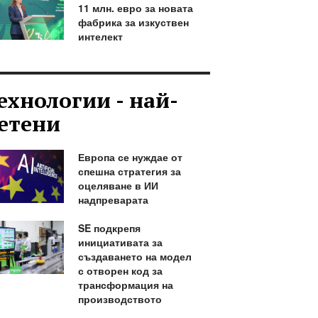
11 млн. евро за новата
фабрика за изкуствен
интелект
ехнологии - най-
етени
Европа се нуждае от
спешна стратегия за
оцеляване в ИИ
надпреварата
SE подкрепя
инициативата за
създаването на модел
с отворен код за
трансформация на
производството