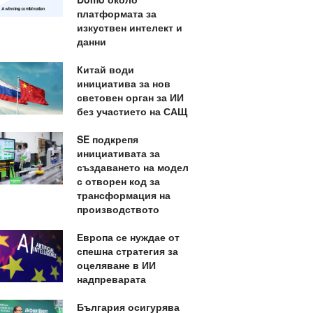
платформата за
изкуствен интелект и
данни
Китай води
инициатива за нов
световен орган за ИИ
без участието на САЩ
SE подкрепя
инициативата за
създаването на модел
с отворен код за
трансформация на
производството
Европа се нуждае от
спешна стратегия за
оцеляване в ИИ
надпреварата
България осигурява