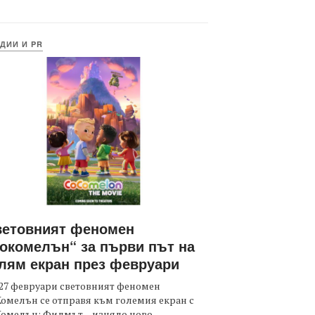
ДИИ И PR
ветовният феномен
окомелън“ за първи път на
лям екран през февруари
27 февруари световният феномен
омелън се отправя към големия екран с
Комелън: Филмът – изцяло ново