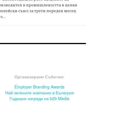
оизводител в промишлеността в целия
опейски съюз за трети пореден месец
з...
OOTER-СЪБИТИЯ
Организирани Събития:
Employer Branding Awards
Най-зелените компании в Бълагрия
Годишни награди на b2b Media