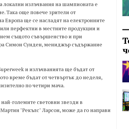
на локални излъчвания на шампионата е
е. Така още повече зрители от
а Европа ще се насладят на електронните
 били перфектни в местните продукции и
игнем същото съвършенство и при
Т
ира Симон Сунден, мениджър съдържание
ч
 Superweek и излъчванията ще бъдат от
лото време бъдат от четвъртък до неделя,
лизително по четири мача.
т най-големите световни звезди в
Мартин "Рекълс" Ларсон, може да го направи