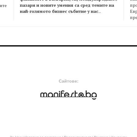
пазари и новите умения са сред темите на
пр
оите
най-голямото бизнес събитие у нас
...
Евр
пре
FOOTER-MIDDLE
F
Сайтове: