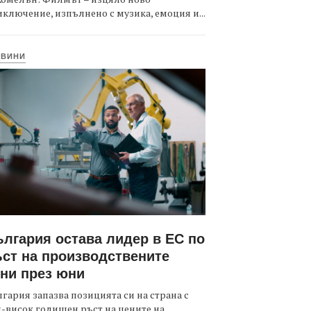
ключение, изпълнено с музика, емоция и...
ОВИНИ
лгария остава лидер в ЕС по
ст на производствените
ни през юни
гария запазва позицията си на страна с
-висок годишен ръст на цените на