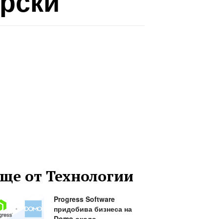
арски
ще от Технологии
Progress Software
придобива бизнеса на
Domo около