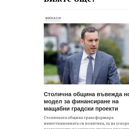
ФИНАСИ
Столична община въвежда н
модел за финансиране на
мащабни градски проекти
Столичната община трансформира
инвестиционната си политика, за да ускор
реализацията на ключови градски проекти