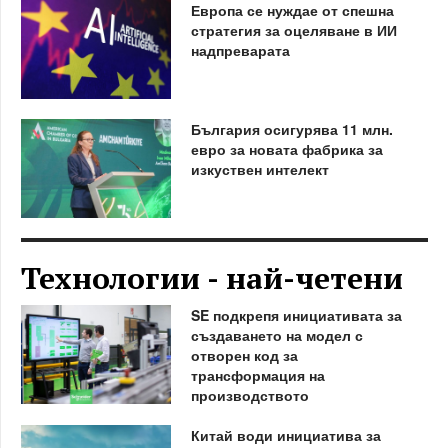
Европа се нуждае от спешна
стратегия за оцеляване в ИИ
надпреварата
България осигурява 11 млн.
евро за новата фабрика за
изкуствен интелект
Технологии - най-четени
SE подкрепя инициативата за
създаването на модел с
отворен код за
трансформация на
производството
Китай води инициатива за