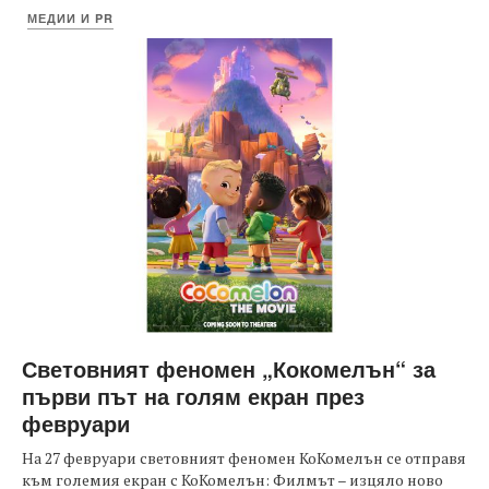
МЕДИИ И PR
Световният феномен „Кокомелън“ за
първи път на голям екран през
февруари
На 27 февруари световният феномен КоКомелън се отправя
към големия екран с КоКомелън: Филмът – изцяло ново