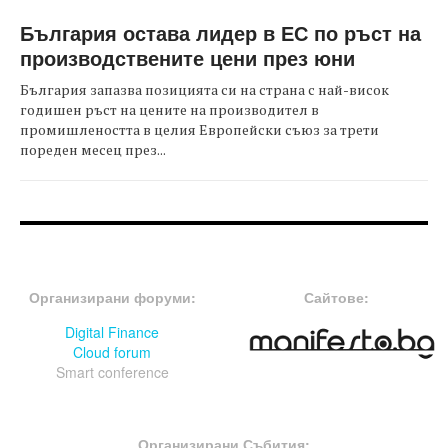
България остава лидер в ЕС по ръст на
производствените цени през юни
България запазва позицията си на страна с най-висок
годишен ръст на цените на производител в
промишлеността в целия Европейски съюз за трети
пореден месец през...
FOOTER-ФОРУМИ
FOOTER-MIDDLE
Организирани форуми:
Сайтове:
Digital Finance
Cloud forum
Smart conference
FOOTER-СЪБИТИЯ
Организирани Събития: