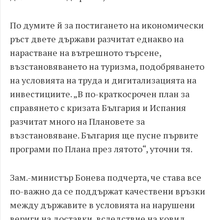
По думите й за постигането на икономически
ръст двете държави разчитат еднакво на
нарастване на вътрешното търсене,
възстановяването на туризма, подобряването
на условията на труда и дигитализацията на
инвестициите. „В по-краткосрочен план за
справянето с кризата България и Испания
разчитат много на Плановете за
възстановяване. България ще пусне първите
програми по Плана през лятото“, уточни тя.
Зам.-министър Бонева подчерта, че става все
по-важно да се поддържат качествени връзки
между държавите в условията на нарушени
вериги на доставки, вследствие на ковид