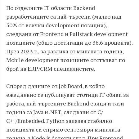
По отделните IT области Backend
разработчиците са най-търсени (малко над
50% от всички development позиции),
следвани от Frontend и Fullstack development
позициите (общо достигащи до 36.6 процента).
През 2023 г., за разлика от миналата година,
Mobile development позициите отстъпват по
брой на ERP/CRM специалистите.
Според данните от Job Board, в който
ежедневно се публикуват стотици IT обяви за
работа, най-търсените Backend езици и тази
година са Java и .NET, следвани от C/
C++/Embedded. Python запазва стабилно
позицията си спрямо септември миналата
година, а Node.js бележи спад. При Frontend