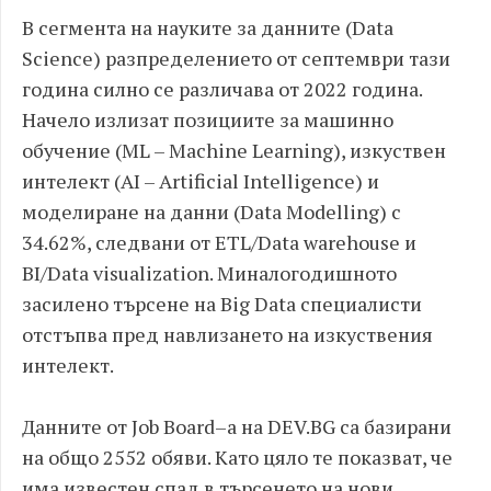
В сегмента на науките за данните (Data
Science) разпределението от септември тази
година силно се различава от 2022 година.
Начело излизат позициите за машинно
обучение (ML – Machine Learning), изкуствен
интелект (AI – Artificial Intelligence) и
моделиране на данни (Data Modelling) с
34.62%, следвани от ETL/Data warehouse и
BI/Data visualization. Миналогодишното
засилено търсене на Big Data специалисти
отстъпва пред навлизането на изкуствения
интелект.
Данните от Job Board–а на DEV.BG са базирани
на общо 2552 обяви. Като цяло те показват, че
има известен спад в търсенето на нови