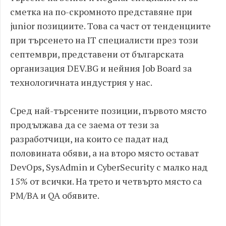
сметка на по-скромното представяне при
junior позициите. Това са част от тенденциите
при търсенето на IT специалисти през този
септември, представени от българската
организация DEV.BG и нейния Job Board за
технологичната индустрия у нас.
Сред най-търсените позиции, първото място
продължава да се заема от тези за
разработчици, на които се падат над
половината обяви, а на второ място остават
DevOps, SysAdmin и CyberSecurity с малко над
15% от всички. На трето и четвърто място са
PM/BA и QA обявите.