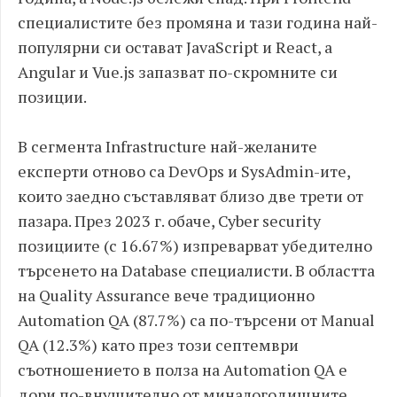
специалистите без промяна и тази година най-
популярни си остават JavaScript и React, а
Angular и Vue.js запазват по-скромните си
позиции.
В сегмента Infrastructure най-желаните
експерти отново са DevOps и SysAdmin-ите,
които заедно съставляват близо две трети от
пазара. През 2023 г. обаче, Cyber security
позициите (с 16.67%) изпреварват убедително
търсенето на Database специалисти. В областта
на Quality Assurance вече традиционно
Automation QA (87.7%) са по-търсени от Manual
QA (12.3%) като през този септември
съотношението в полза на Automation QA е
дори по-внушително от миналогодишните