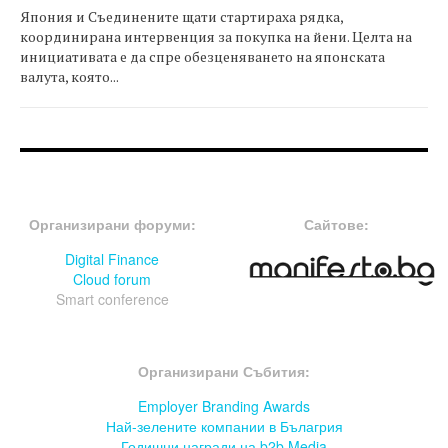
Япония и Съединените щати стартираха рядка,
координирана интервенция за покупка на йени. Целта на
инициативата е да спре обезценяването на японската
валута, която...
FOOTER-ФОРУМИ
FOOTER-MIDDLE
Организирани форуми:
Сайтове:
Digital Finance
Cloud forum
Smart conference
FOOTER-СЪБИТИЯ
Организирани Събития:
Employer Branding Awards
Най-зелените компании в Бълагрия
Годишни награди на b2b Media