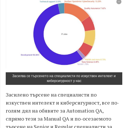
Засилва се търсенето на специалисти по изкуствен интелект и
киберсигурност у нас
Засилено търсене на специалисти по
изкуствен интелект и киберсигурност, все по-
голям дял на обявите за Automation QA,
спрямо тези за Manual QA и по-осезаемото
търсене на Senior и Regular специалисти за