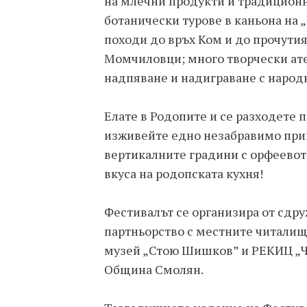
на млечни продукти и традицион
ботанически турове в каньона на „
походи до връх Ком и до прочути
Момчиловци; много творчески ате
надпяване и надиграване с народн
Елате в Родопите и се разходете 
изживейте едно незабравимо прик
вертикалните градини с орфеевото
вкуса на родопската кухня!
Фестивалът се организира от сдр
партньорство с местните читалищ
музей „Стою Шишков” и РЕКИЦ „Чи
Община Смолян.