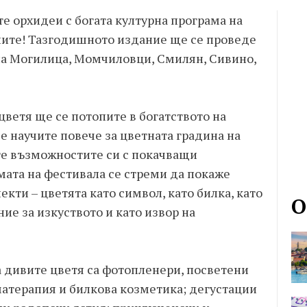
те орхидеи с богата културна програма на
пите! Тазгодишното издание ще се проведе
ела Могилица, Момчиловци, Смилян, Сивино,
цветя ще се потопите в богатството на
 научите повече за цветната градина на
те възможностите си с покачващи
ата на фестивала се стреми да покаже
кти – цветята като символ, като билка, като
О
ние за изкуството и като извор на
а дивите цветя са фотопленери, посветени
матерапия и билкова козметика; дегустации