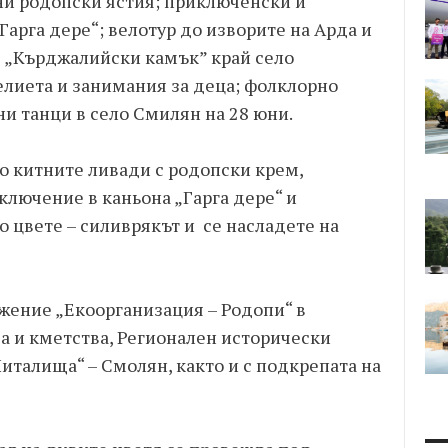
ни родопски ястия; приключенски и
Гарга дере“; велотур до изворите на Арда и
я „Кърджалийски камък” край село
лиета и занимания за деца; фолклорно
и танци в село Смилян на 28 юни.
по китните ливади с родопски крем,
лючение в каньона „Гарга дере“ и
 цвете – силиврякът и се насладете на
ужение „Екоорганизация – Родопи“ в
а и кметства, Регионален исторически
талища“ – Смолян, както и с подкрепата на