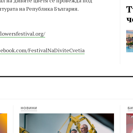
л на дивите цветя се провежда под
Т
турата на Република България.
ч
owersfestival.org/
cebook.com/FestivalNaDiviteCvetia
НОВИНИ
БИ