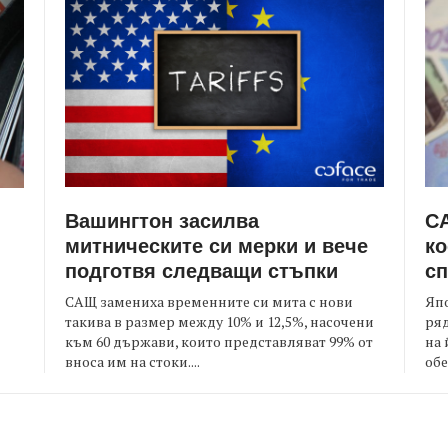
Вашингтон засилва
СА
митническите си мерки и вече
ко
подготвя следващи стъпки
сп
САЩ замениха временните си мита с нови
Япо
такива в размер между 10% и 12,5%, насочени
ряд
към 60 държави, които представляват 99% от
на 
я
вноса им на стоки....
обе