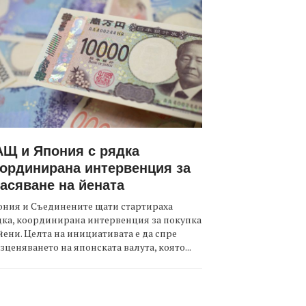
Щ и Япония с рядка
ординирана интервенция за
асяване на йената
ния и Съединените щати стартираха
ка, координирана интервенция за покупка
йени. Целта на инициативата е да спре
зценяването на японската валута, която...