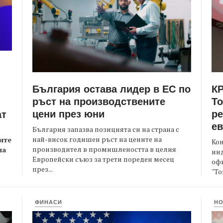
България остава лидер в ЕС по
КР
ръст на производствените
Т
цени през юни
ре
ат
е
България запазва позицията си на страна с
най-висок годишен ръст на цените на
ите
Кон
производител в промишлеността в целия
на
ин
Европейски съюз за трети пореден месец
офи
през...
"То
ФИНАСИ
Н