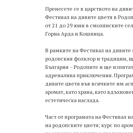
Пренесете се в царството на диви
Фестивал на дивите цветя в Родо
от 21 до 29 юни в смолянските с
Горна Арда и Кошница.
В рамките на Фестивал на дивите 
родопския фолклор и традиции, ще
България – Родопите и ще изпита
адреналина приключения. Програм
дивите цветя във всичките им аспе
аромат, като храна, като вдъхнове
естетическа наслада.
Част от програмата на Фестивал н
на родопските цветя; курс по аро