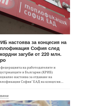
ИБ настоява за концесия на
оплофикация София след
кордни загуби от 220 млн.
вро
федерацията на работодателите и
дустриалците в България (КРИБ)
циално настоява за отдаване на
плофикация София" ЕАД на концесия....
ОВИНИ