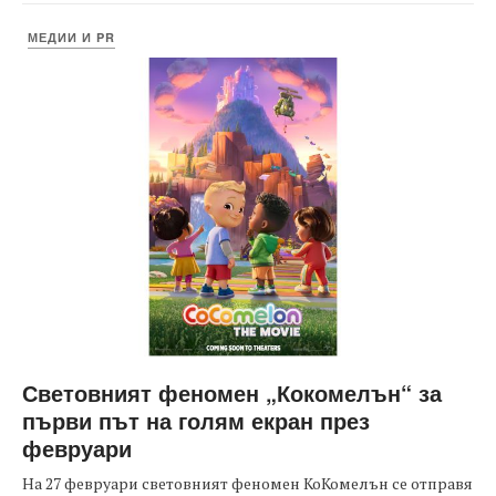
МЕДИИ И PR
Световният феномен „Кокомелън“ за
първи път на голям екран през
февруари
На 27 февруари световният феномен КоКомелън се отправя