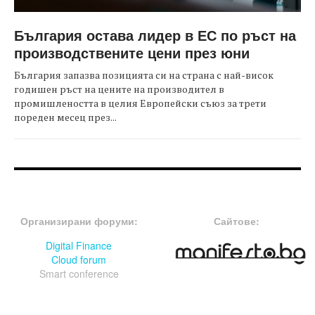
България остава лидер в ЕС по ръст на
производствените цени през юни
България запазва позицията си на страна с най-висок
годишен ръст на цените на производител в
промишлеността в целия Европейски съюз за трети
пореден месец през...
FOOTER-ФОРУМИ
FOOTER-MIDDLE
Организирани форуми:
Сайтове:
Digital Finance
Cloud forum
Smart conference
FOOTER-СЪБИТИЯ