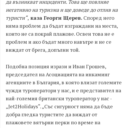
да възникват инциденти. Това ще повлияе
негативно на туризма и ще доведе до отлив на
туристи“
,
каза Георги Щерев.
Според него
няма проблем да бъдат изграждани на места,
които не са покрай плажове. Освен това не е
проблем и ако бъдат много навътре и не се
виждат от брега, допълни той.
Подобна позиция изрази и Иван Грошев,
председател на Асоциацията на инкаминг
агенциите в България, в която влизат големите
чужди туроператори у нас, и е представител на
най-големия британски туроператор у нас -
„Jet2Holidays“. „Със сигурност няма да бъде
добра гледка туристите да виждат от
плажовете вятърни перки по време на