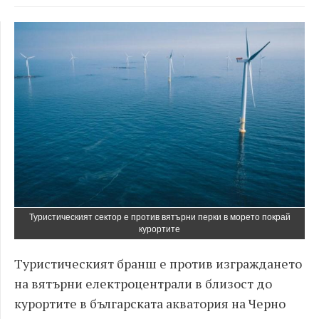
Туристическият сектор е против вятърни перки в морето покрай
курортите
Туристическият бранш е против изграждането
на вятърни електроцентрали в близост до
курортите в българската акватория на Черно