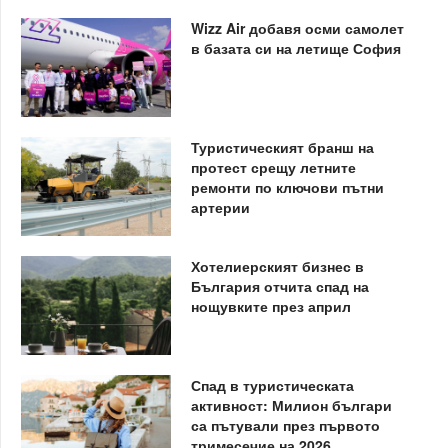
Wizz Air добавя осми самолет
в базата си на летище София
Туристическият бранш на
протест срещу летните
ремонти по ключови пътни
артерии
Хотелиерският бизнес в
България отчита спад на
нощувките през април
Спад в туристическата
активност: Милион българи
са пътували през първото
тримесечие на 2026