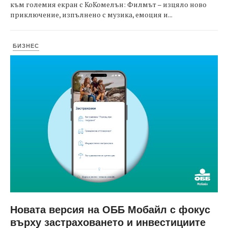
към големия екран с КоКомелън: Филмът – изцяло ново
приключение, изпълнено с музика, емоция и...
БИЗНЕС
Новата версия на ОББ Мобайл с фокус
върху застраховането и инвестициите