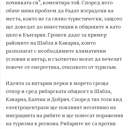
почивката си“, коментира той. Според него
обаче няма проблем да бъдат изградени на
места, които не са силно туристически, защото
ще доведат до инвестиции в общините и като
цяло в България. Грошев даде за пример
районите на Шабла и Каварна, които
разполагат с необходимите климатични
условия и вятър, и съответно могат да печелят
повече от енергетика, отколкото от туризъм.
Идеята за вятърни перки в морето среща
отпор и сред рибарската общност в Шабла,
Каварна, Балчик и Добрич. Според тях този вид
електроцентрали ще повлияят негативно на
миграцията на рибите и ще понесат поражения
на туризма в региона. Рибарите не са против