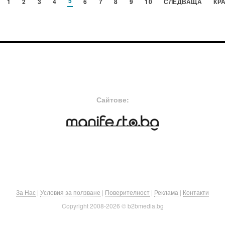
5
1
2
3
4
6
7
8
9
10
СЛЕДВАЩА
КР
FOOTER-MIDDLE
F
Сайтове:
За Нас
|
Условия за ползване
|
Поверителност
|
Реклама
|
Контакти
Copyright 2008-
2026 © b2bmedia.bg