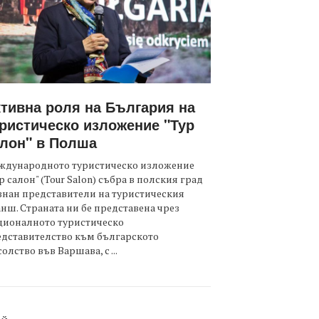
тивна роля на България на
ристическо изложение "Тур
лон" в Полша
ждународното туристическо изложение
р салон" (Tour Salon) събра в полския град
нан представители на туристическия
нш. Страната ни бе представена чрез
ционалното туристическо
едставителство към българското
олство във Варшава, с ...