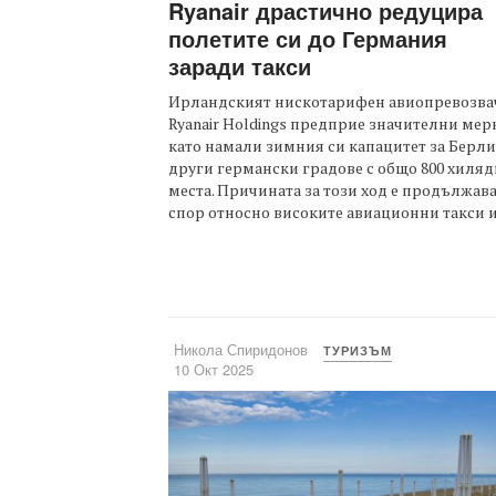
Ryanair драстично редуцира
полетите си до Германия
заради такси
Ирландският нискотарифен авиопревозва
Ryanair Holdings предприе значителни мер
като намали зимния си капацитет за Берли
други германски градове с общо 800 хиляд
места. Причината за този ход е продължав
спор относно високите авиационни такси и .
Никола Спиридонов
ТУРИЗЪМ
10 Окт 2025