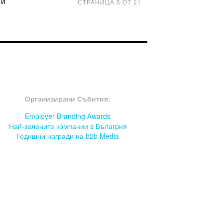
АЙ
СТРАНИЦА 5 ОТ 21
OOTER-СЪБИТИЯ
Организирани Събития:
Employer Branding Awards
Най-зелените компании в Бълагрия
Годишни награди на b2b Media