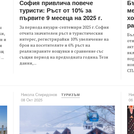
София привлича повече
Бъ
туристи: Ръст от 10% за
ме
първите 9 месеца на 2025 г.
хо
ра
За периода януари-септември 2025 г. София
ч
отчита значителен ръст в туристическия
ки,
Бъл
интерес, регистрирайки 10% увеличение на
н и
отн
броя на посетителите и 6% ръст на
и
акт
реализираните нощувки в сравнение със
ащ
вк
същия период на предходната година. Тези
..
пор
данни, ...
нов
СПА
Никола Спиридонов
Ни
ТУРИЗЪМ
08 Окт 2025
06