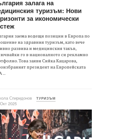
лгария залага на
дицинския туризъм: Нови
ризонти за икономически
стеж
гария заема водещи позиции в Европа по
ошение на здравния туризъм, като вече
ивно развива и медицинския такъв,
лючвайки го в националното си рекламно
тфолио. Това заяви Сийка Кацарова,
оизбраният президент на Европейската
 ...
кола Спиридонов
ТУРИЗЪМ
 Окт 2025