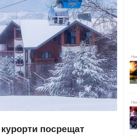
Ни
Ни
 курорти посрещат