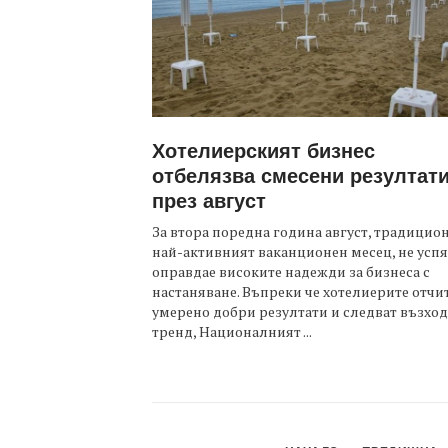
Хотелиерският бизнес
отбелязва смесени резултат
през август
За втора поредна година август, традицио
най-активният ваканционен месец, не успя
оправдае високите надежди за бизнеса с
настаняване. Въпреки че хотелиерите отчи
умерено добри резултати и следват възхо
тренд, Националният ...