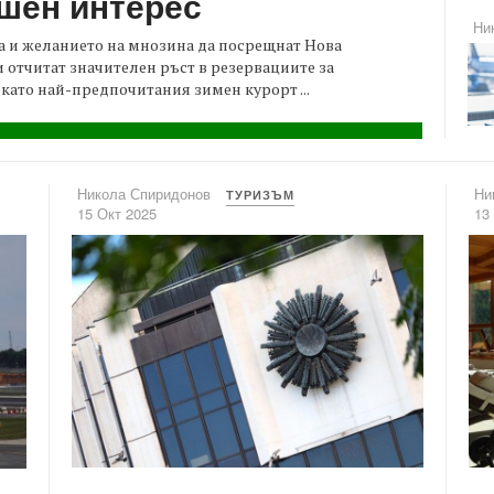
ишен интерес
Ни
ва и желанието на мнозина да посрещнат Нова
 отчитат значителен ръст в резервациите за
като най-предпочитания зимен курорт ...
Никола Спиридонов
Ни
ТУРИЗЪМ
15 Окт 2025
13