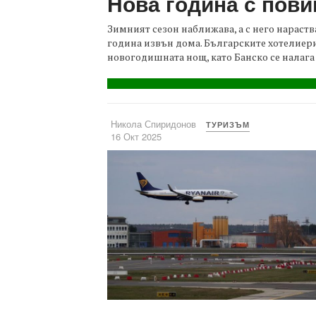
Нова година с пов
Зимният сезон наближава, а с него нараст
година извън дома. Българските хотелиери
новогодишната нощ, като Банско се налага 
Никола Спиридонов
ТУРИЗЪМ
16 Окт 2025