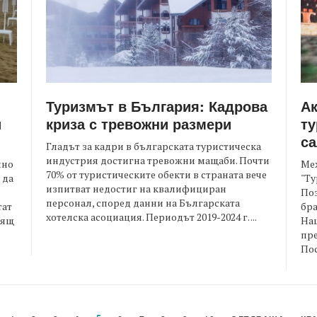
Туризмът в България: Кадрова
Ак
криза с тревожни размери
ту
и
са
Гладът за кадри в българската туристическа
индустрия достигна тревожни мащаби. Почти
Ме
нно
70% от туристическите обекти в страната вече
"Ту
 да
изпитват недостиг на квалифициран
Поз
персонал, според данни на Българската
бра
тат
хотелска асоциация. Периодът 2019-2024 г. ...
На
дящ
пр
Пос