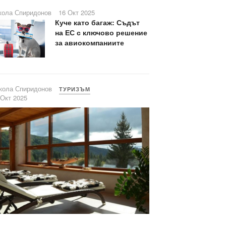
кола Спиридонов
16 Окт 2025
Куче като багаж: Съдът
на ЕС с ключово решение
за авиокомпаниите
кола Спиридонов
ТУРИЗЪМ
 Окт 2025