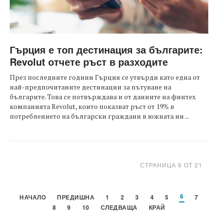
Гърция е топ дестинация за българите:
Revolut отчете ръст в разходите
През последните години Гърция се утвърди като една от
най-предпочитаните дестинации за пътуване на
българите. Това се потвърждава и от данните на финтех
компанията Revolut, които показват ръст от 19% в
потреблението на български граждани в южната ни ...
СТРАНИЦА 6 ОТ 21
6
НАЧАЛО
ПРЕДИШНА
1
2
3
4
5
7
8
9
10
СЛЕДВАЩА
КРАЙ