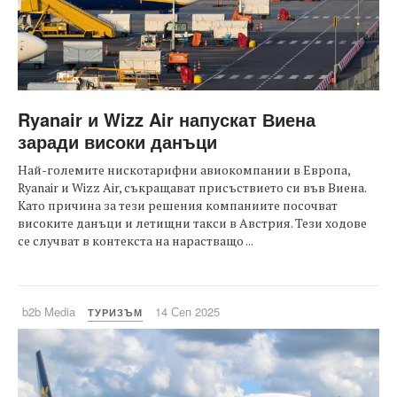
Ryanair и Wizz Air напускат Виена
заради високи данъци
Най-големите нискотарифни авиокомпании в Европа,
Ryanair и Wizz Air, съкращават присъствието си във Виена.
Като причина за тези решения компаниите посочват
високите данъци и летищни такси в Австрия. Тези ходове
се случват в контекста на нарастващо ...
b2b Media
14 Сеп 2025
ТУРИЗЪМ