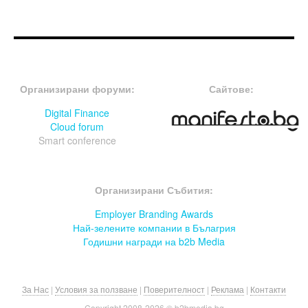
FOOTER-ФОРУМИ
FOOTER-MIDDLE
Организирани форуми:
Сайтове:
Digital Finance
Cloud forum
Smart conference
FOOTER-СЪБИТИЯ
Организирани Събития:
Employer Branding Awards
Най-зелените компании в Бълагрия
Годишни награди на b2b Media
За Нас
|
Условия за ползване
|
Поверителност
|
Реклама
|
Контакти
Copyright 2008-
2026 © b2bmedia.bg