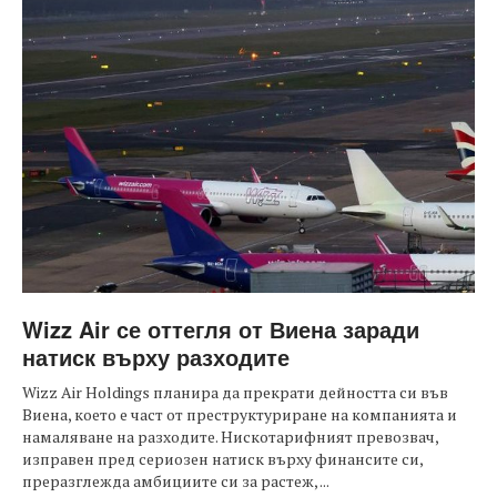
Wizz Air се оттегля от Виена заради
натиск върху разходите
Wizz Air Holdings планира да прекрати дейността си във
Виена, което е част от преструктуриране на компанията и
намаляване на разходите. Нискотарифният превозвач,
изправен пред сериозен натиск върху финансите си,
преразглежда амбициите си за растеж, ...