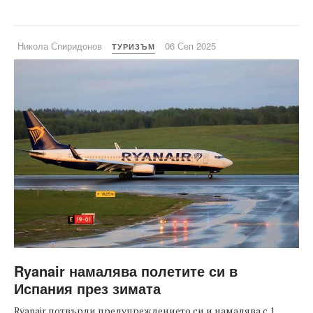
Никола Спиридонов
06 Сеп 2025
ТУРИЗЪМ
Ryanair намалява полетите си в
Испания през зимата
Ryanair потвърди предупреждението си и намалява с 1