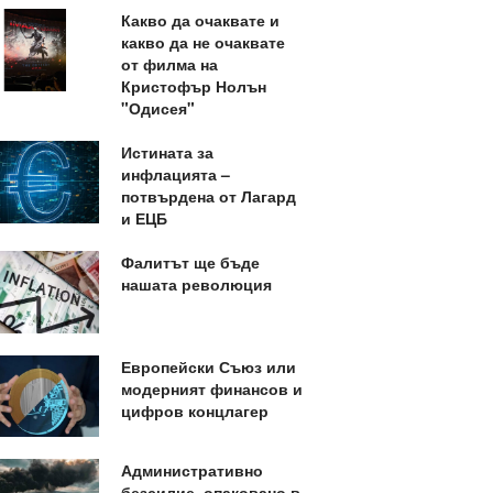
Какво да очаквате и
какво да не очаквате
от филма на
Кристофър Нолън
"Одисея"
Истината за
инфлацията –
потвърдена от Лагард
и ЕЦБ
Фалитът ще бъде
нашата революция
Европейски Съюз или
модерният финансов и
цифров концлагер
Административно
безсилие, опаковано в