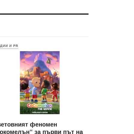
ДИИ И PR
ветовният феномен
окомелън“ за първи път на