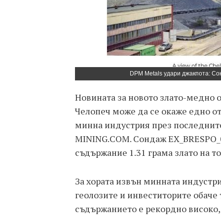
DPM Metals удари джакпота: Со
Новината за новото злато-медно о
Челопеч може да се окаже едно о
минна индустрия през последните
MINING.COM. Сондаж EX_BRESPO_0
съдържание 1.31 грама злато на то
За хората извън минната индустри
геолозите и инвеститорите обаче т
съдържанието е рекордно високо,