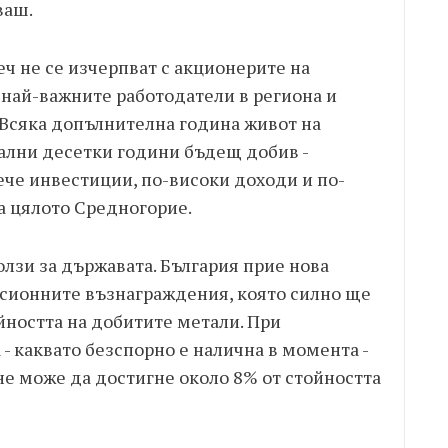
ваш.
ч не се изчерпват с акционерите на
 най-важните работодатели в региона и
 Всяка допълнителна година живот на
иални десетки години бъдещ добив -
ече инвестиции, по-високи доходи и по-
а цялото Средногорие.
лзи за държавата. България прие нова
сионните възнаграждения, която силно ще
йността на добитите метали. При
- каквато безспорно е налична в момента -
 може да достигне около 8% от стойността