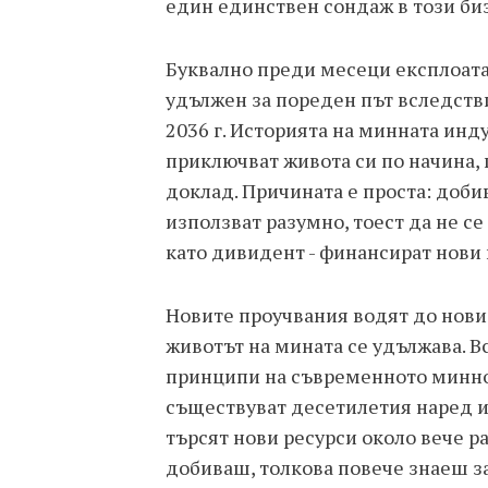
един единствен сондаж в този би
Буквално преди месеци експлоат
удължен за пореден път вследстви
2036 г. Историята на минната инд
приключват живота си по начина, 
доклад. Причината е проста: добив
използват разумно, тоест да не с
като дивидент - финансират нови
Новите проучвания водят до нови 
животът на мината се удължава. 
принципи на съвременното минно 
съществуват десетилетия наред 
търсят нови ресурси около вече р
добиваш, толкова повече знаеш за