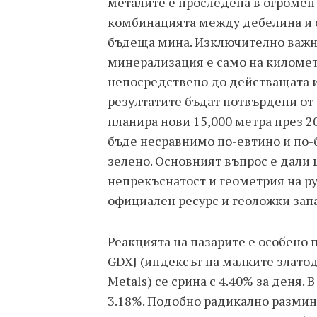
металите е проследена в огромен
комбинацията между дебелина и 
бъдеща мина. Изключително важно
минерализация е само на километ
непосредствено до действащата ин
резултатите бъдат потвърдени от
планира нови 15,000 метра през 2
бъде несравнимо по-евтино и по-
зелено. Основният въпрос е дали
непрекъснатост и геометрия на ру
официален ресурс и геоложки зап
Реакцията на пазарите е особено п
GDXJ (индексът на малките злато
Metals) се срина с 4.40% за деня. 
3.18%. Подобно радикално размин