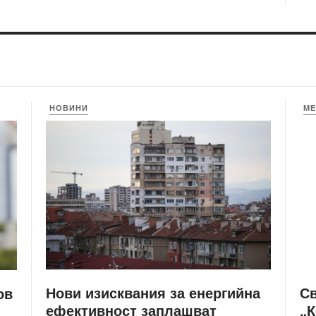
НОВИНИ
МЕ
Нови изисквания за енергийна
С
ов
ефективност заплашват
„К