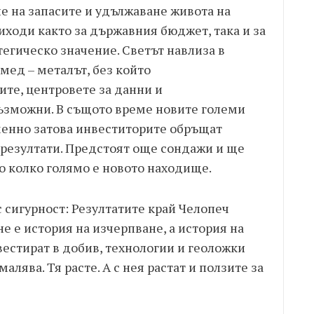
ие на запасите и удължаване живота на
ходи както за държавния бюджет, така и за
егическо значение. Светът навлиза в
мед – металът, без който
те, центровете за данни и
ъзможни. В същото време новите големи
менно затова инвеститорите обръщат
 резултати. Предстоят още сондажи и ще
о колко голямо е новото находище.
 сигурност: Резултатите край Челопеч
е е история на изчерпване, а история на
естират в добив, технологии и геоложки
алява. Тя расте. А с нея растат и ползите за