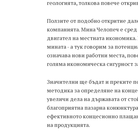
геологията, толкова повече откри
Ползите от подобно откритие дале
компанията. Мина Челопеч е сред
двигател на местната икономика.
мината - а тук говорим за потенц
означава нови работни места, пов
голяма икономическа сигурност з
Значителни ще бъдат и преките по
методика за определяне на конце
увеличи дела на държавата от сто
благоприятна пазарна конюнктура 
ефективното концесионно плащане
на продукцията.