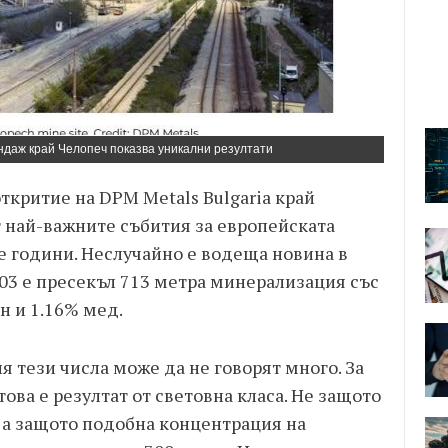
ндаж край Челопеч показва уникални резултати
ткритие на DPM Metals Bulgaria край
т най-важните събития за европейската
 години. Неслучайно е водеща новина в
3 е пресекъл 713 метра минерализация със
н и 1.16% мед.
я тези числа може да не говорят много. За
ова е резултат от световна класа. Не защото
 а защото подобна концентрация на