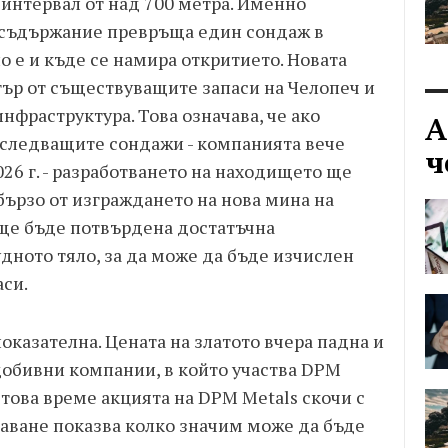
 интервал от над 700 метра. Именно
съдържание превръща един сондаж в
 е и къде се намира откритието. Новата
ър от съществуващите запаси на Челопеч и
фраструктура. Това означава, че ако
А
 следващите сондажи - компанията вече
ч
026 г. - разработването на находището ще
бързо от изграждането на нова мина на
 ще бъде потвърдена достатъчна
дното тяло, за да може да бъде изчислен
аси.
оказателна. Цената на златото вчера падна и
добивни компании, в който участва DPM
В това време акцията на DPM Metals скочи с
аване показва колко значим може да бъде