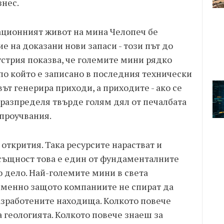
знес.
ационният живот на мина Челопеч бе
е на доказани нови запаси - този път до
устрия показва, че големите мини рядко
по който е записано в последния технически
ът генерира приходи, а приходите - ако се
е разпределя твърде голям дял от печалбата
 проучвания.
открития. Така ресурсите нарастват и
Всъщност това е един от фундаменталните
дело. Най-големите мини в света
именно защото компаниите не спират да
азработените находища. Колкото повече
 геологията. Колкото повече знаеш за