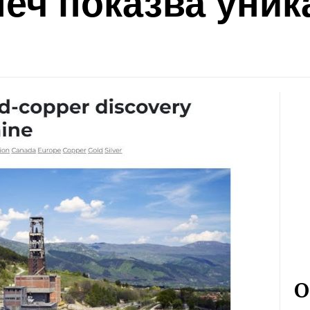
печ показва уник
О