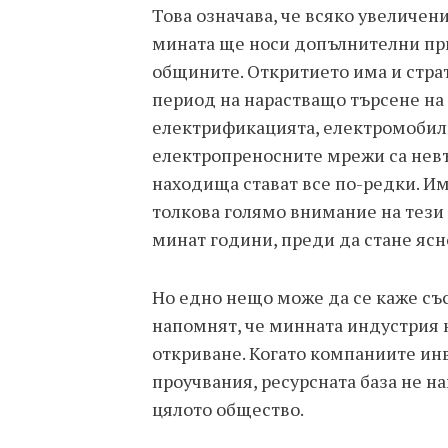
Това означава, че всяко увеличен
мината ще носи допълнителни при
общините. Откритието има и страт
период на нарастващо търсене на 
електрификацията, електромобили
електропреносните мрежи са нев
находища стават все по-редки. И
толкова голямо внимание на тези
минат години, преди да стане ясн
Но едно нещо може да се каже със
напомнят, че минната индустрия н
откриване. Когато компаниите инв
проучвания, ресурсната база не нам
цялото общество.