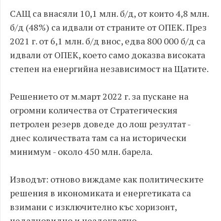
САЩ са внасяли 10,1 млн. б/д, от които 4,8 млн.
б/д (48%) са идвали от страните от ОПЕК. През
2021 г. от 6,1 млн. б/д внос, едва 800 000 б/д са
идвали от ОПЕК, което само доказва високата
степен на енергийна независимост на Щатите.
Решението от м.март 2022 г. за пускане на
огромни количества от Стратегическия
петролен резерв доведе до лош резултат -
днес количествата там са на исторически
минимум - около 450 млн. барела.
Изводът: отново виждаме как политическите
решения в икономиката и енергетиката са
взимани с изключително къс хоризонт,
недалновидно и неадекватно.