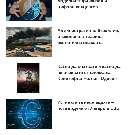
модерният финансов и
цифров концлагер
Административно безсилие,
опаковано в красива
екологична опаковка
Какво да очаквате и какво да
не очаквате от филма на
Кристофър Нолън "Одисея"
Истината за инфлацията –
потвърдена от Лагард и ЕЦБ