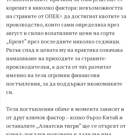
коренят в няколко фактора: невъзможността
на страните от ОПЕК+ да достигнат квотите за
производство, които сами определиха през
август и силно волатилните цени на сорта
„Брент“ през последните няколко седмици.
Рязък спад в цената му на практика означава
намаляване на приходите за страните-
производителки, а доста от тях разчитат
именно на тези огромни финансови
постъпления, за да поддържат икономиките
си.
Тези постъпления обаче в момента зависят и
от друг ключов фактор – колко бързо Китай и
останалите „Азиатски тигри“ ще се отърсят от
ковид-локдаун шоковете и дали ще има