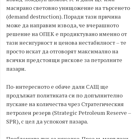
масирано световно унищожение на търсенето
(demand destruction). Поради тази причина
може да направим извода, че вчерашното
решение на ОПЕК е продиктувано именно от
тази несигурност и ценова нестабилност – те
просто искат да отговорят максимално на
всички предстоящи рискове за петролните
пазари.
По-интересното е обаче дали САЩ ще
продължат политиката си по допълнително
пускане на количества чрез Стратегическия
петролен резерв (Strategic Petroleum Reserve –
SPR), с цел да успокоят пазара.
Проблемите тук са няколко. През м. март тази