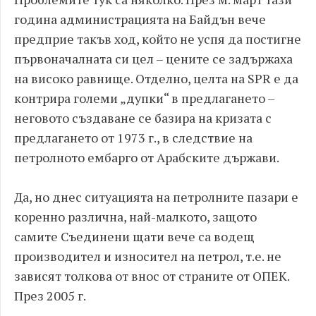
година администрацията на Байдън вече
предприе такъв ход, който не успя да постигне
първоначалната си цел – цените се задържаха
на високо равнище. Отделно, целта на SPR е да
контрира големи „дупки“ в предлагането –
неговото създаване се базира на кризата с
предлагането от 1973 г., в следствие на
петролното ембарго от Арабските държави.
Да, но днес ситуацията на петролните пазари е
коренно различна, най-малкото, защото
самите Съединени щати вече са водещ
производител и износител на петрол, т.е. не
зависят толкова от внос от страните от ОПЕК.
През 2005 г.