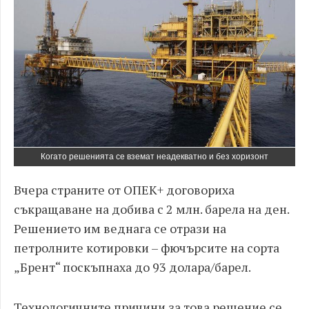
Когато решенията се вземат неадекватно и без хоризонт
Вчера страните от ОПЕК+ договориха
съкращаване на добива с 2 млн. барела на ден.
Решението им веднага се отрази на
петролните котировки – фючърсите на сорта
„Брент“ поскъпнаха до 93 долара/барел.
Технологичните причини за това решение се