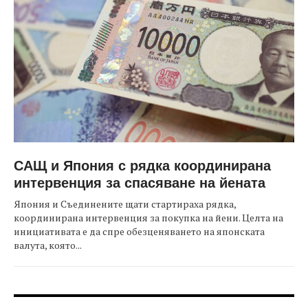
САЩ и Япония с рядка координирана
интервенция за спасяване на йената
Япония и Съединените щати стартираха рядка,
координирана интервенция за покупка на йени. Целта на
инициативата е да спре обезценяването на японската
валута, която...