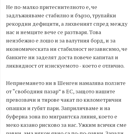
Не по-малко притеснителното е, че
задлъжняваме стабилно и бързо, трупайки
рекордни дефицити, а лихвеният спред между
нас и немците вече се разтваря. Това
неизбежно е лошо и за валутния борд, и за
икономическата ни стабилност независимо, че
банките ни заделят доста повече капитал и
ликвидност от изискуемото - което е отлично.
Неприемането ни в Шенген намалява ползите
от “свободния пазар” в ЕС, защото нашите
превозвачи и тирове чакат по километрични
опашки и губят пари. Заприличваме и на
буферна зона по мигрантска линия, което е
меко казано рисково за нас. Ужким всички сме
равни, ама някои явно са по-по-равни. Заради