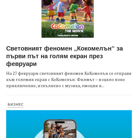
Световният феномен „Кокомелън“ за
първи път на голям екран през
февруари
На 27 февруари световният феномен КоКомелън се отправя
към големия екран с КоКомелън: Филмът – изцяло ново
приключение, изпълнено с музика, емоция и...
БИЗНЕС