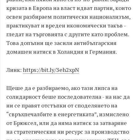
кризата в Европа на власт идват партии, които
освен разбираем политически национализъм,
практикуват и вреден икономически такъв -
гледат на търговията с другите като проблем.
Това допълни ще засили антибългарския
домашен натиск в Холандия и Германия.
Линк:
https://bit.ly/3eh2xpN
Щеше да е разбираемо, ако тази липса на
солидарност беше последователна - на нас да
ни се правят отстъпки от споделянето на
“свръхпечалбите в енергетиката”, измислено
от Брюксел, или да няма натиск за затваряне
на стратегическия ни ресурс за производство