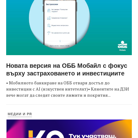
Новата версия на ОББ Мобайл с фокус
върху застраховането и инвестициите
• Мобилното банкиране на ОББ отваря достъп до
инвестиции с AI (изкуствен интетелкт)• Клиентите на ДЗИ
вече могат да следят своите лимити и покрития...
МЕДИИ И PR