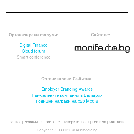
FOOTER-ФОРУМИ
FOOTER-MIDDLE
Организирани форуми:
Сайтове:
Digital Finance
Cloud forum
Smart conference
FOOTER-СЪБИТИЯ
Организирани Събития:
Employer Branding Awards
Най-зелените компании в Бълагрия
Годишни награди на b2b Media
За Нас
|
Условия за ползване
|
Поверителност
|
Реклама
|
Контакти
Copyright 2008-
2026 © b2bmedia.bg