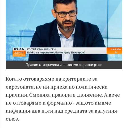
Правим компромиси и оставаме с празни ръце
Когато отговаряхме на критериите за
еврозоната, не ни приеха по политически
причини. Сменяха правила в движение. А вече
не отговаряме и формално - защото имаме
инфлация два пъти над средната за валутния
съюз.