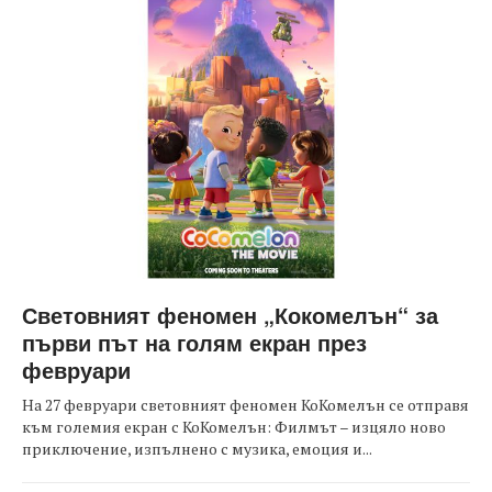
Световният феномен „Кокомелън“ за
първи път на голям екран през
февруари
На 27 февруари световният феномен КоКомелън се отправя
към големия екран с КоКомелън: Филмът – изцяло ново
приключение, изпълнено с музика, емоция и...