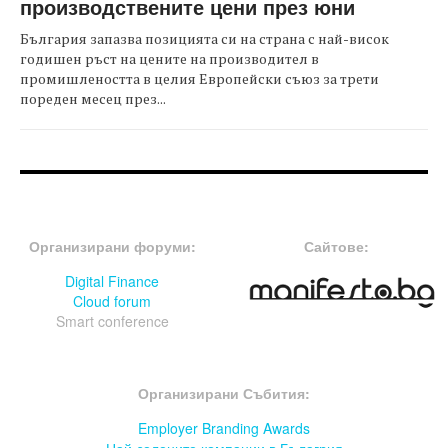
производствените цени през юни
България запазва позицията си на страна с най-висок
годишен ръст на цените на производител в
промишлеността в целия Европейски съюз за трети
пореден месец през...
FOOTER-ФОРУМИ
FOOTER-MIDDLE
Организирани форуми:
Сайтове:
Digital Finance
Cloud forum
Smart conference
FOOTER-СЪБИТИЯ
Организирани Събития:
Employer Branding Awards