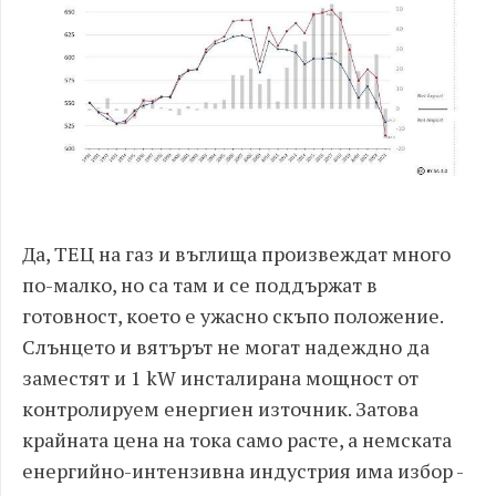
Да, ТЕЦ на газ и въглища произвеждат много
по-малко, но са там и се поддържат в
готовност, което е ужасно скъпо положение.
Слънцето и вятърът не могат надеждно да
заместят и 1 kW инсталирана мощност от
контролируем енергиен източник. Затова
крайната цена на тока само расте, а немската
енергийно-интензивна индустрия има избор -