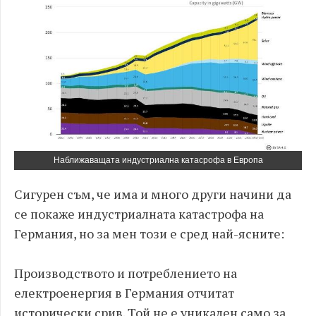
Наближаващата индустриална катасрофа в Европа
Сигурен съм, че има и много други начини да
се покаже индустриалната катастрофа на
Германия, но за мен този е сред най-ясните:
Производството и потреблението на
електроенергия в Германия отчитат
исторически срив. Той не е уникален само за