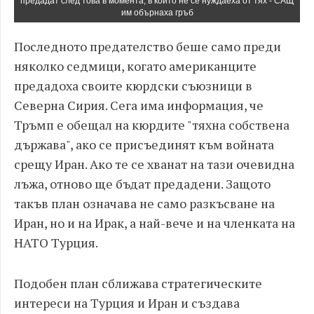
предадат след това в момента, в който не се нуждаеха от тях - САЩ
им обърнаха гръб
Последното предателство беше само преди
няколко седмици, когато американците
предадоха своите кюрдски съюзници в
Северна Сирия. Сега има информация, че
Тръмп е обещал на кюрдите "тяхна собствена
държава", ако се присъединят към войната
срещу Иран. Ако те се хванат на тази очевидна
лъжа, отново ще бъдат предадени. Защото
такъв план означава не само разкъсване на
Иран, но и на Ирак, а най-вече и на членката на
НАТО Турция.
Подобен план сближава стратегическите
интереси на Турция и Иран и създава