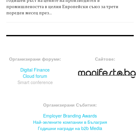
годишен ръст на цените на производител в
промишлеността в целия Европейски съюз за трети
пореден месец през...
FOOTER-ФОРУМИ
FOOTER-MIDDLE
Организирани форуми:
Сайтове:
Digital Finance
Cloud forum
Smart conference
FOOTER-СЪБИТИЯ
Организирани Събития:
Employer Branding Awards
Най-зелените компании в Бълагрия
Годишни награди на b2b Media