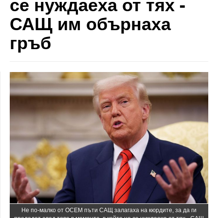
се нуждаеха от тях -
САЩ им обърнаха
гръб
Не по-малко от ОСЕМ пъти САЩ залагаха на кюрдите, за да ги