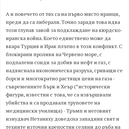
А и повечето от тях са на първо място иранци,
преди да са либерали. Точно заради това идва
този глупав завой за подклаждане на кюрдско-
иранска война. Което единствено може да
вкара Турция и Ирак плътно в този конфликт. С
блокирани проливи на Червено море, с
подпалени сонди за добив на нефт и газ, с
надвиснала икономическа разруха, сриващи се
борси и многократно растящи цени на газа -
съвременните Бърк и Хеър (*исторически
фигури, известни с това, че са извършвали
убийства и са продавали труповете на
медицински училища) - Тръмп и неговият
изнудвач Нетаняху доведоха западния свят и
техните източни крепостни селяни до ръба на