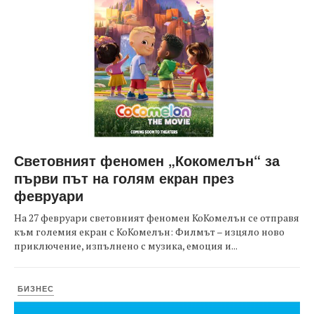
Световният феномен „Кокомелън“ за
първи път на голям екран през
февруари
На 27 февруари световният феномен КоКомелън се отправя
към големия екран с КоКомелън: Филмът – изцяло ново
приключение, изпълнено с музика, емоция и...
БИЗНЕС