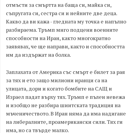
отмъсти за смъртта на баща си, майка си,
съпругата си, сестра си и нейните две деца.
Какво да ви кажа - гледната му точка е напълно
разбираема. Тръмп мнго подцени военните
способности на Иран, както многократно
заявявах, че ще направи, както и способността
им да издържат на болка.
Заплахата от Америка със смърт е билет за рая
за тях и ето защо милиони иранци са на
улицата, дори и когато бомбите на САЩ и
Израел падат върху тях. Тръмп е пълен невежа
и изобщо не разбира шиитската традиция на
мъченичеството. В Иран няма да има надигане
на либералните, проамерикански сили. Тях ги
има, но са твърде малко.