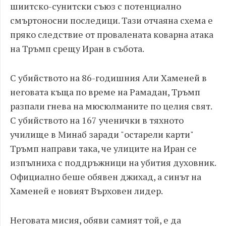
шиитско-сунитски съюз с потенциално
смъртоносни последици. Тази отчаяна схема е
пряко следствие от провалената коварна атака
на Тръмп срещу Иран в събота.
С убийството на 86-годишния Али Хаменей в
неговата къща по време на Рамадан, Тръмп
разпали гнева на мюсюлманите по целия свят.
С убийството на 167 ученички в тяхното
училище в Минаб заради "остарели карти"
Тръмп направи така, че улиците на Иран се
изпълниха с поддръжници на убития духовник.
Официално беше обявен джихад, а синът на
Хаменей е новият Върховен лидер.
Неговата мисия, обяви самият той, е да