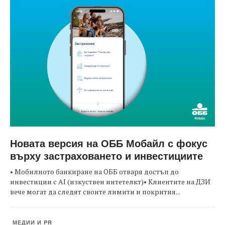
Новата версия на ОББ Мобайл с фокус
върху застраховането и инвестициите
• Мобилното банкиране на ОББ отваря достъп до
инвестиции с AI (изкуствен интетелкт)• Клиентите на ДЗИ
вече могат да следят своите лимити и покрития...
МЕДИИ И PR