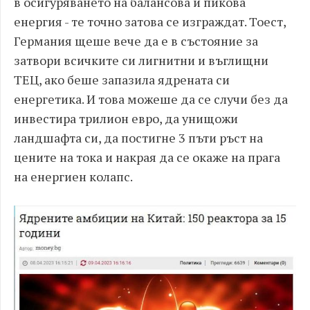
в осигуряването на балансова и пикова
енергия - те точно затова се изграждат. Тоест,
Германия щеше вече да е в състояние за
затвори всичките си лигнитни и въглищни
ТЕЦ, ако беше запазила ядрената си
енергетика. И това можеше да се случи без да
инвестира трилион евро, да унищожи
ландшафта си, да постигне 3 пъти ръст на
цените на тока и накрая да се окаже на прага
на енергиен колапс.