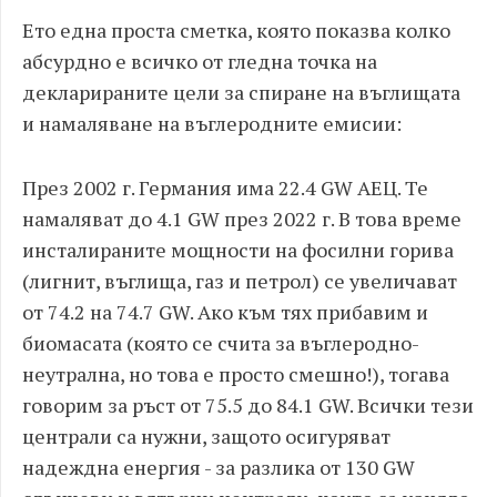
Ето една проста сметка, която показва колко
абсурдно е всичко от гледна точка на
декларираните цели за спиране на въглищата
и намаляване на въглеродните емисии:
През 2002 г. Германия има 22.4 GW АЕЦ. Те
намаляват до 4.1 GW през 2022 г. В това време
инсталираните мощности на фосилни горива
(лигнит, въглища, газ и петрол) се увеличават
от 74.2 на 74.7 GW. Ако към тях прибавим и
биомасата (която се счита за въглеродно-
неутрална, но това е просто смешно!), тогава
говорим за ръст от 75.5 до 84.1 GW. Всички тези
централи са нужни, защото осигуряват
надеждна енергия - за разлика от 130 GW