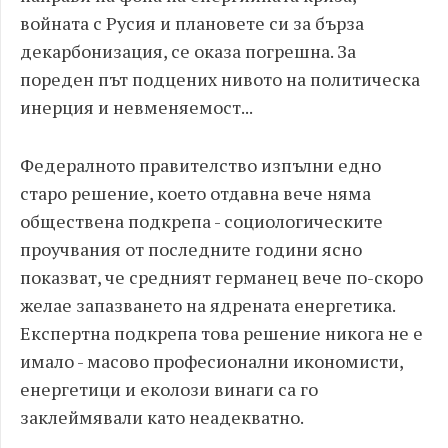
войната с Русия и плановете си за бърза
декарбонизация, се оказа погрешна. За
пореден път подцених нивото на политическа
инерция и невменяемост...
Федералното правителство изпълни едно
старо решение, което отдавна вече няма
обществена подкрепа - социологическите
проучвания от последните години ясно
показват, че средният германец вече по-скоро
желае запазването на ядрената енергетика.
Експертна подкрепа това решение никога не е
имало - масово професионални икономисти,
енергетици и еколози винаги са го
заклеймявали като неадекватно.