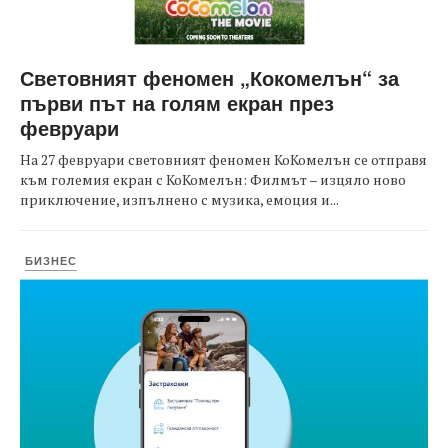
Световният феномен „Кокомелън“ за
първи път на голям екран през
февруари
На 27 февруари световният феномен КоКомелън се отправя
към големия екран с КоКомелън: Филмът – изцяло ново
приключение, изпълнено с музика, емоция и...
БИЗНЕС