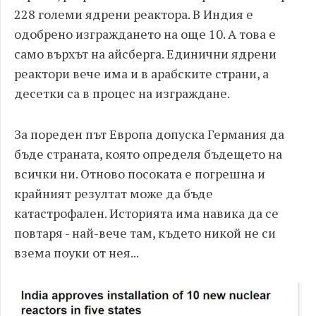
228 големи ядрени реактора. В Индия е
одобрено изграждането на още 10. А това е
само върхът на айсберга. Единични ядрени
реактори вече има и в арабските страни, а
десетки са в процес на изграждане.
За пореден път Европа допуска Германия да
бъде страната, която определя бъдещето на
всички ни. Отново посоката е погрешна и
крайният резултат може да бъде
катастрофален. Историята има навика да се
повтаря - най-вече там, където никой не си
взема поуки от нея...