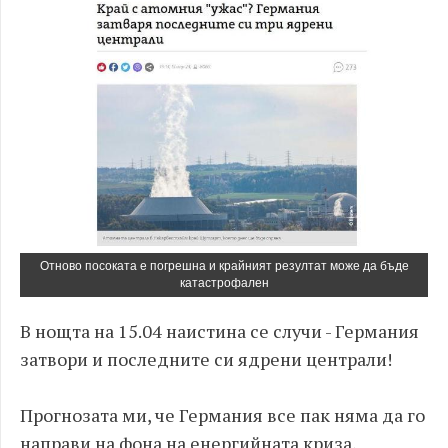
Отново посоката е погрешна и крайният резултат може да бъде
катастрофален
В нощта на 15.04 наистина се случи - Германия
затвори и последните си ядрени централи!
Прогнозата ми, че Германия все пак няма да го
направи на фона на енергийната криза,