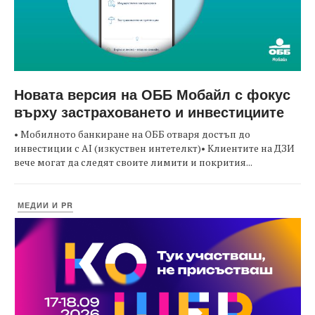
Новата версия на ОББ Мобайл с фокус
върху застраховането и инвестициите
• Мобилното банкиране на ОББ отваря достъп до
инвестиции с AI (изкуствен интетелкт)• Клиентите на ДЗИ
вече могат да следят своите лимити и покрития...
МЕДИИ И PR