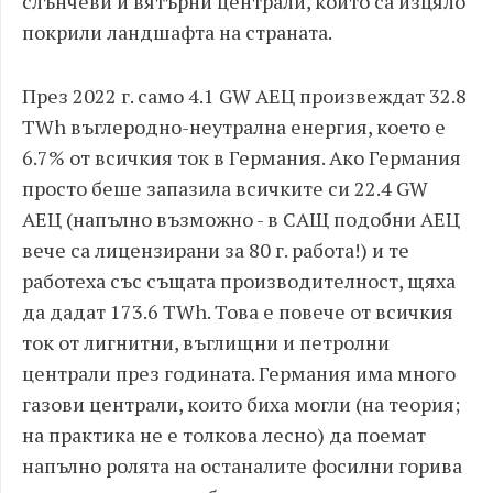
слънчеви и вятърни централи, които са изцяло
покрили ландшафта на страната.
През 2022 г. само 4.1 GW АЕЦ произвеждат 32.8
TWh въглeродно-неутрална енергия, което е
6.7% от всичкия ток в Германия. Ако Германия
просто беше запазила всичките си 22.4 GW
АЕЦ (напълно възможно - в САЩ подобни АЕЦ
вече са лицензирани за 80 г. работа!) и те
работеха със същата производителност, щяха
да дадат 173.6 TWh. Това е повече от всичкия
ток от лигнитни, въглищни и петролни
централи през годината. Германия има много
газови централи, които биха могли (на теория;
на практика не е толкова лесно) да поемат
напълно ролята на останалите фосилни горива