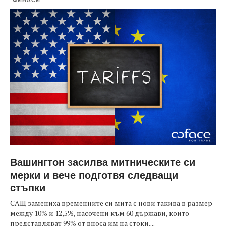
Вашингтон засилва митническите си
мерки и вече подготвя следващи
стъпки
САЩ замениха временните си мита с нови такива в размер
между 10% и 12,5%, насочени към 60 държави, които
представляват 99% от вноса им на стоки....