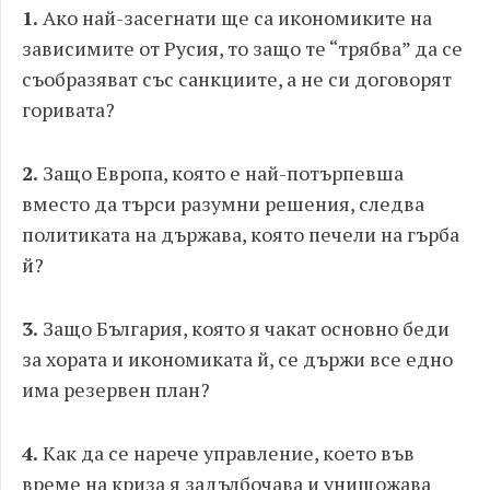
1.
Ако най-засегнати ще са икономиките на
зависимите от Русия, то защо те “трябва” да се
съобразяват със санкциите, а не си договорят
горивата?
2.
Защо Европа, която е най-потърпевша
вместо да търси разумни решения, следва
политиката на държава, която печели на гърба
й?
3.
Защо България, която я чакат основно беди
за хората и икономиката й, се държи все едно
има резервен план?
4.
Как да се нарече управление, което във
време на криза я задълбочава и унищожава