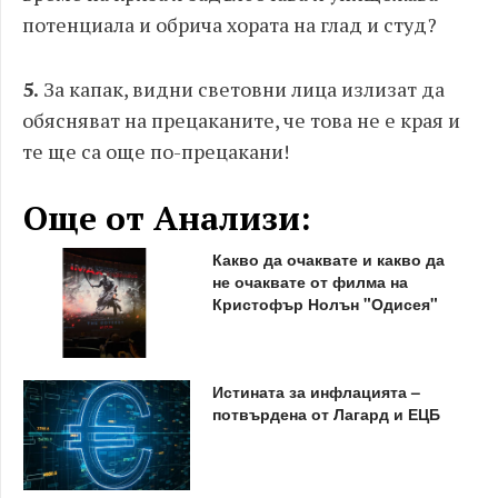
потенциала и обрича хората на глад и студ?
5.
За капак, видни световни лица излизат да
обясняват на прецаканите, че това не е края и
те ще са още по-прецакани!
Още от Анализи:
Какво да очаквате и какво да
не очаквате от филма на
Кристофър Нолън "Одисея"
Истината за инфлацията –
потвърдена от Лагард и ЕЦБ