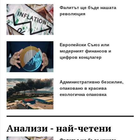
Фалитът ще бъде нашата
революция
Европейски Съюз или
модерният финансов и
цифров концлагер
Административно безсилие,
опаковано в красива
екологична опаковка
Анализи - най-четени
Фалитът ще бъде нашата