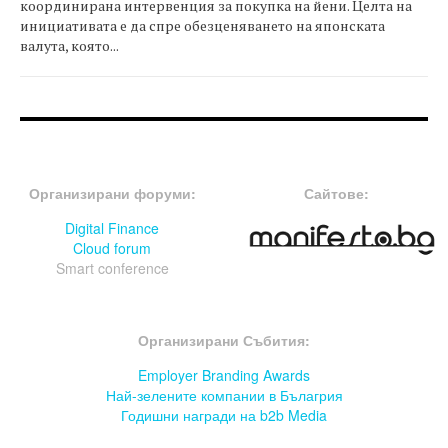
координирана интервенция за покупка на йени. Целта на
инициативата е да спре обезценяването на японската
валута, която...
FOOTER-ФОРУМИ
FOOTER-MIDDLE
Организирани форуми:
Сайтове:
Digital Finance
Cloud forum
Smart conference
FOOTER-СЪБИТИЯ
Организирани Събития:
Employer Branding Awards
Най-зелените компании в Бълагрия
Годишни награди на b2b Media