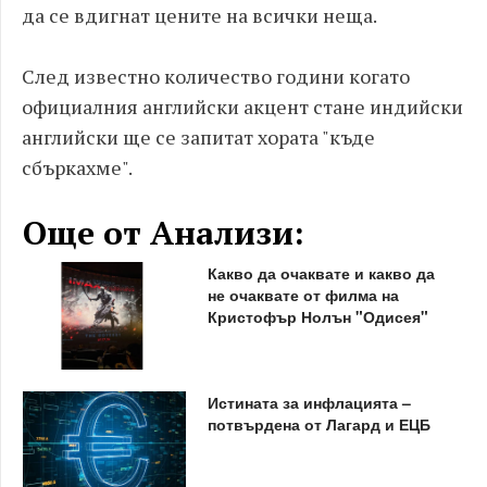
да се вдигнат цените на всички неща.
След известно количество години когато
официалния английски акцент стане индийски
английски ще се запитат хората "къде
сбъркахме".
Още от Анализи:
Какво да очаквате и какво да
не очаквате от филма на
Кристофър Нолън "Одисея"
Истината за инфлацията –
потвърдена от Лагард и ЕЦБ