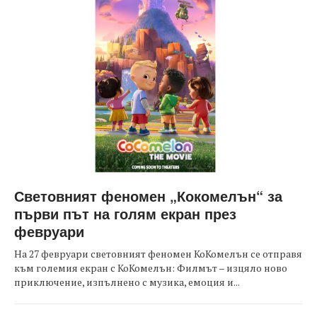
Световният феномен „Кокомелън“ за
първи път на голям екран през
февруари
На 27 февруари световният феномен КоКомелън се отправя
към големия екран с КоКомелън: Филмът – изцяло ново
приключение, изпълнено с музика, емоция и...