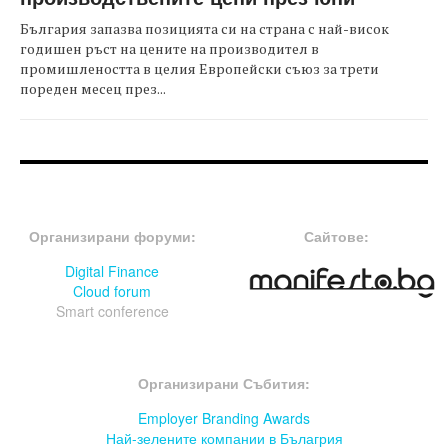
България запазва позицията си на страна с най-висок
годишен ръст на цените на производител в
промишлеността в целия Европейски съюз за трети
пореден месец през...
FOOTER-ФОРУМИ
FOOTER-MIDDLE
Организирани форуми:
Сайтове:
Digital Finance
Cloud forum
Smart conference
FOOTER-СЪБИТИЯ
Организирани Събития:
Employer Branding Awards
Най-зелените компании в Бълагрия