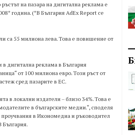
 ръстът на пазара на дигитална реклама е
08* година. (*В България AdEx Report се
и са 55 милиона лева. Това е повишение от
Б
и в дигитална реклама в България
ница“ от 100 милиона евро. Този ръст от
астеж сред пазарите в ЕС.
ята в локални издатели – близо 34%. Това е
модателите в българските медии.“, споделя
 проучвания в Икономедиа и ръководител
B България.