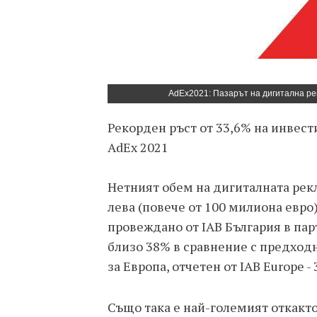
AdEx2021: Пазарът на дигитална ре
Рекорден ръст от 33,6% на инвест
AdEx 2021
Нетният обем на дигиталната рекл
лева (повече от 100 милиона евро
провеждано от IAB България в пар
близо 38% в сравнение с предходн
за Европа, отчетен от IAB Europe -
Също така е най-големият откакто