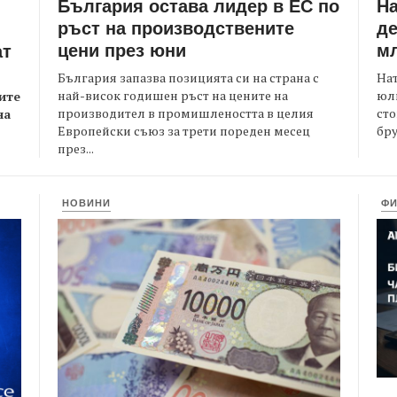
България остава лидер в ЕС по
Н
ръст на производствените
де
цени през юни
мл
ат
България запазва позицията си на страна с
На
най-висок годишен ръст на цените на
юли
ите
производител в промишлеността в целия
сто
на
Европейски съюз за трети пореден месец
бру
през...
НОВИНИ
Ф