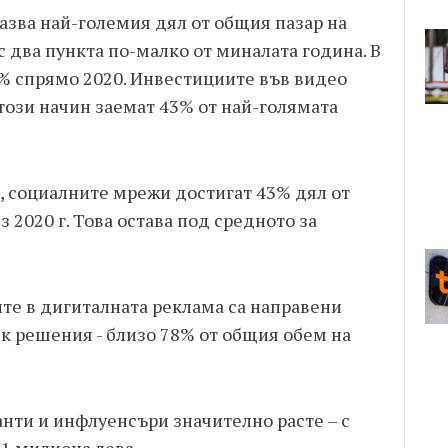
азва най-големия дял от общия пазар на
с два пункта по-малко от миналата година. В
7% спрямо 2020. Инвестициите във видео
 този начин заемат 43% от най-голямата
, социалните мрежи достигат 43% дял от
з 2020 г. Това остава под средното за
те в дигиталната реклама са направени
к решения - близо 78% от общия обем на
анти и инфлуенсъри значително расте – с