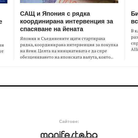
САЩ и Япония с рядка
Би
координирана интервенция за
вс
е
спасяване на йената
В к
раз
Япония и Съединените щати стартираха
спр
рядка, координирана интервенция за покупка
ни
All
на йени. Целта на инициативата е да спре
от
обезценяването на японската валута, която...
FOOTER-MIDDLE
F
Сайтове: