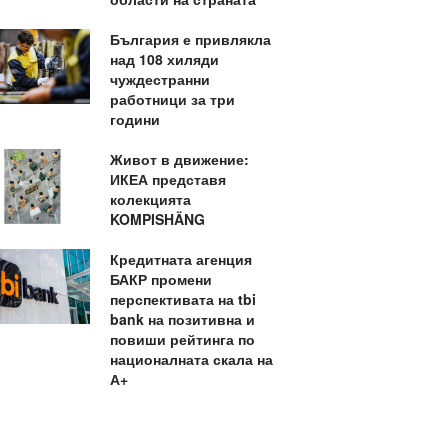
България е привлякла
над 108 хиляди
чуждестранни
работници за три
години
Живот в движение:
ИКЕА представя
колекцията
KOMPISHÄNG
Кредитната агенция
БАКР промени
перспективата на tbi
bank на позитивна и
повиши рейтинга по
националната скала на
А+