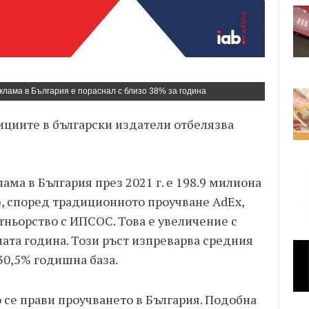
клама в България е пораснал с близо 38% за година
ициите в български издатели отбелязва
ама в България през 2021 г. е 198.9 милиона
), според традиционното проучване AdEx,
тньорство с ИПСОС. Това е увеличение с
ата година. Този ръст изпреварва средния
 30,5% годишна база.
 се прави проучването в България. Подобна