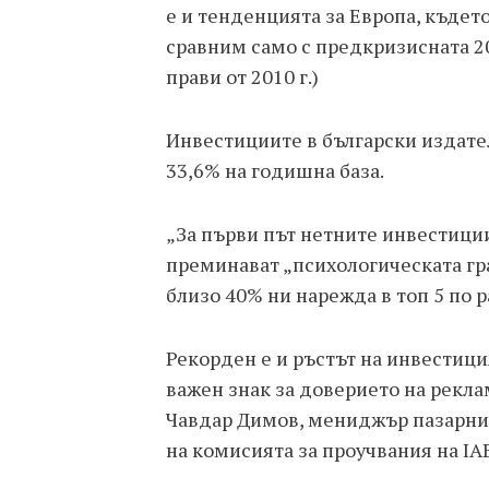
е и тенденцията за Европа, където
сравним само с предкризисната 20
прави от 2010 г.)
Инвестициите в български издател
33,6% на годишна база.
„За първи път нетните инвестици
преминават „психологическата гра
близо 40% ни нарежда в топ 5 по р
Рекорден е и ръстът на инвестици
важен знак за доверието на рекла
Чавдар Димов, мениджър пазарни
на комисията за проучвания на IA