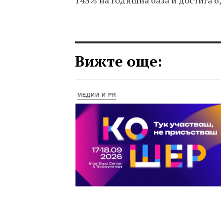
143% на годишна база и достига 6
Вижте още:
МЕДИИ И PR