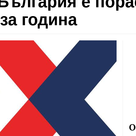
България е пора
за година
О