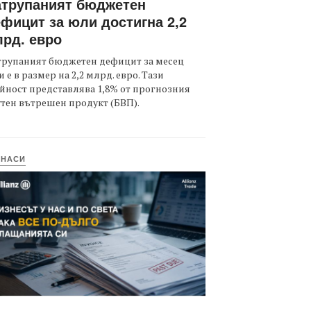
атрупаният бюджетен
фицит за юли достигна 2,2
рд. евро
трупаният бюджетен дефицит за месец
 е в размер на 2,2 млрд. евро. Тази
йност представлява 1,8% от прогнозния
тен вътрешен продукт (БВП).
ИНАСИ