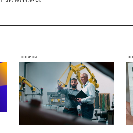
,1 милиона лева.
НОВИНИ
Н