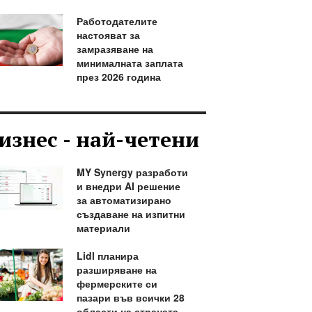
Работодателите
настояват за
замразяване на
минималната заплата
през 2026 година
изнес - най-четени
MY Synergy разработи
и внедри AI решение
за автоматизирано
създаване на изпитни
материали
Lidl планира
разширяване на
фермерските си
пазари във всички 28
области на страната