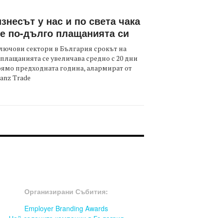
знесът у нас и по света чака
е по-дълго плащанията си
лючови сектори в България срокът на
плащанията се увеличава средно с 20 дни
ямо предходната година, алармират от
ianz Trade
OOTER-СЪБИТИЯ
Организирани Събития:
Employer Branding Awards