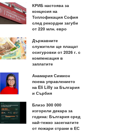
КРИБ настоява за
концесия на
Топлофикация София
след рекордни загуби
от 220 млн. евро
Държавните
служители ще плащат
осигуровки от 2026 г. с
компенсация в
заплатите
Анамария Симион
поема управлението
на Eli Lilly за България
и Сърбия
Близо 300 000
изгорели декара за
година: България сред
най-тежко засегнатите
от пожари страни в ЕС