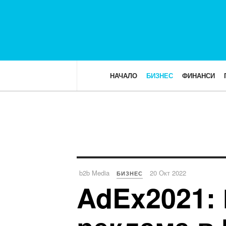
НАЧАЛО
БИЗНЕС
ФИНАНСИ
b2b Media
20 Окт 2022
БИЗНЕС
AdEx2021: 