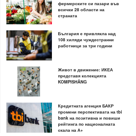
фермерските си пазари във
всички 28 области на
страната
България е привлякла над
108 хиляди чуждестранни
работници за три години
Живот в движение: ИКЕА
представя колекцията
KOMPISHÄNG
Кредитната агенция БАКР
промени перспективата на tbi
bank на позитивна и повиши
рейтинга по националната
скала на А+