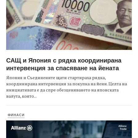
САЩ и Япония с рядка координирана
интервенция за спасяване на йената
Япония и Съединените щати стартираха рядка,
координирана интервенция за покупка на йени. Целта на
инициативата е да спре обезценяването на японската
валута, която...
ФИНАСИ