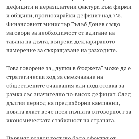
дефицити и неразплатени фактури към фирми
и общини, прогнозирайки дефицит над 7%.
Финансовият министър Гълъб Донев също
заговори за необходимост от вдигане на
тавана на дълга, въпреки декларираното
намерение за съкращаване на разходите.
Това говорене за „дупки в бюджета“ може да е
стратегически ход за смекчаване на
обществените очаквания или подготовка за
рамка със значително по-висок дефицит. След
дългия период на предизборни кампании,
новата власт вече носи пълната отговорност за
икономическата стабилност на страната.
Първият реален тест ще бъде ефектът от