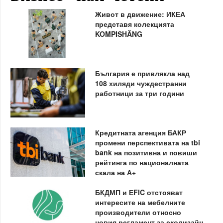
Живот в движение: ИКЕА
представя колекцията
KOMPISHÄNG
България е привлякла над
108 хиляди чуждестранни
работници за три години
Кредитната агенция БАКР
промени перспективата на tbi
bank на позитивна и повиши
рейтинга по националната
скала на А+
БКДМП и ЕFIC отстояват
интересите на мебелните
производители относно
новия регламент за екодизайн