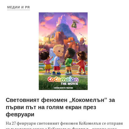
МЕДИИ И PR
Световният феномен „Кокомелън“ за
първи път на голям екран през
февруари
На 27 февруари световният феномен КоКомелън се отправя
към големия екран с КоКомелън: Филмът – изцяло ново