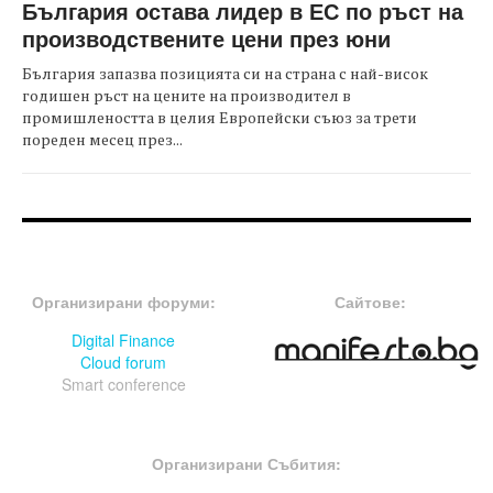
България остава лидер в ЕС по ръст на
производствените цени през юни
България запазва позицията си на страна с най-висок
годишен ръст на цените на производител в
промишлеността в целия Европейски съюз за трети
пореден месец през...
FOOTER-ФОРУМИ
FOOTER-MIDDLE
Организирани форуми:
Сайтове:
Digital Finance
Cloud forum
Smart conference
FOOTER-СЪБИТИЯ
Организирани Събития: