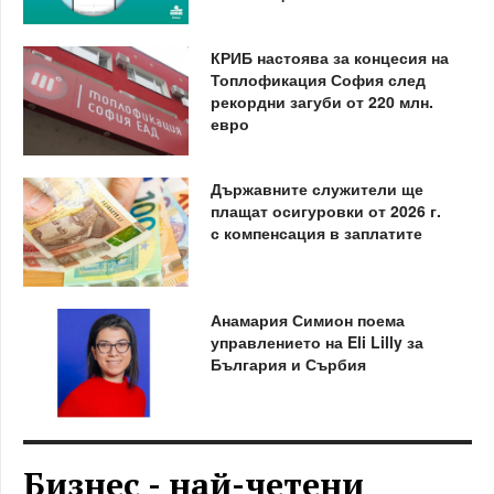
КРИБ настоява за концесия на
Топлофикация София след
рекордни загуби от 220 млн.
евро
Държавните служители ще
плащат осигуровки от 2026 г.
с компенсация в заплатите
Анамария Симион поема
управлението на Eli Lilly за
България и Сърбия
Бизнес - най-четени