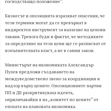
господстващо положение“.
Бизнесът и опозицията изразяват опасения, че
тези термини могат да се превърнат в
индиректен инструмент за налагане на ценови
тавани. Тревога буди и фактът, че методиките
за определяне на тези цени ще се разписват от
изпълнителната власт, а не в самия закон.
Министърът на икономиката Александър
Пулев предложи създаването на
междуведомствено звено за координация и
надзор върху цените. Опозиционните партии
ПП и ДБ разкритикуваха идеята,
оприличавайки я на „комитет по цените“ от
епохата на плановата икономика.