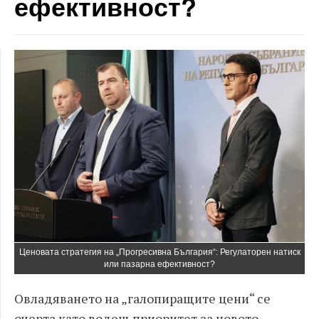
ефективност?
Ценовата стратегия на „Прогресивна България“: Регулаторен натиск
или пазарна ефективност?
Овладяването на „галопиращите цени“ се
очерта като водещ приоритет за новото