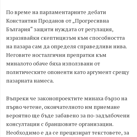
По време на парламентарните дебати
Константин Проданов от „Прогресивна
България“ защити нуждата от регулация,
изразявайки скептицизъм към способността
на пазара сам да определя справедливи нива.
Неговите носталгични препратки към
миналото обаче бяха използвани от
политическите опоненти като аргумент срещу
пазарната намеса.
Въпреки че законопроектите минаха бързо на
първо четене, окончателното им приемане
вероятно ще бъде забавено за по-задълбочени
консултации с браншовите организации.
Необходимо е да се прецизират текстовете, за