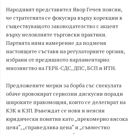
Народният представител Явор Гечев поясни,
че стратегията се фокусира върху корекции в
съществуващото законодателство с акцент
върху нелоялните търговски практики.
Партията няма намерение да подменя
настоящите състави на регулаторните органи,
избрани от предишното парламентарно
мнозинство на ГЕРБ-СДС, ДПС, БСП и ИТН.
Предложените мерки за борба със спекулата
обаче провокират сериозни дискусии поради
широките правомощия, които се делегират на
КЗК и КЗП. Въвеждат се нови и неясни
юридически понятия като „прекомерно висока
цена“, „справедлива цена“ и „съвместно