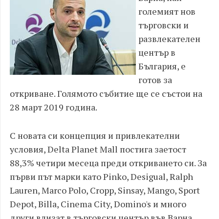
големият нов
търговски и
развлекателен
център в
България, е
готов за
откриване. Голямото събитие ще се състои на
28 март 2019 година.
С новата си концепция и привлекателни
условия, Delta Planet Mall постига заетост
88,3% четири месеца преди откриването си. За
първи път марки като Pinko, Desigual, Ralph
Lauren, Marco Polo, Cropp, Sinsay, Mango, Sport
Depot, Billa, Cinema City, Domino's и много
други влизат в търговски център във Варна.