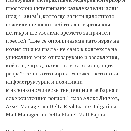
просторни интегрирани развлекателни зони
2
(над 4 000 м
), което ще засили цялостното
изживяване на потребителя в търговския
център и ще увеличи времето за приятен
престой. "Ние се оприличаваме като израз на
новия стил на града - не само в контекста на
уникалния микс от пазаруване и забавления,
който ще предложим, но и като концепция,
разработена в отговор на множеството нови
инфраструктурни и позитивни
микроикономически тенденции във Варна и
североизточния регион."- каза Алекс Линчев,
Asset Manager на Delta Real Estate Bulgaria и
Mall Manager на Delta Planet Mall Варна.