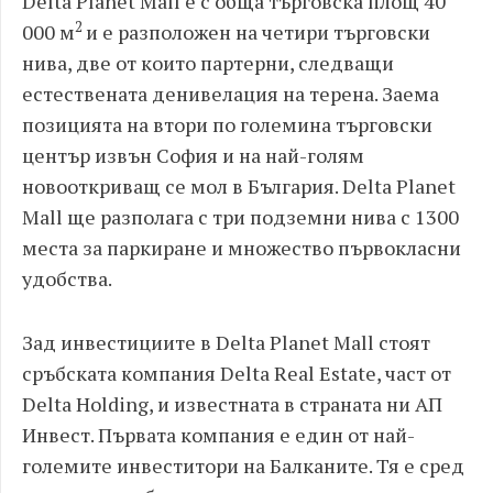
Delta Planet Mall е с обща търговска площ 40
2
000 м
и е разположен на четири търговски
нива, две от които партерни, следващи
естествената денивелация на терена. Заема
позицията на втори по големина търговски
център извън София и на най-голям
новооткриващ се мол в България. Delta Planet
Mall ще разполага с три подземни нива с 1300
места за паркиране и множество първокласни
удобства.
Зад инвестициите в Delta Planet Mall стоят
сръбската компания Delta Real Estate, част от
Delta Holding, и известната в страната ни АП
Инвест. Първата компания е един от най-
големите инвеститори на Балканите. Тя е сред