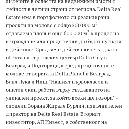
лидерите в областта на недвижими имоти с
дейност в четири страни от региона. Delta Real
Estate има в портфолиото си реализирани
2
проекти на молове с общо 250 000 м
2
отдаваема площ и още 600 000 м
в процес на
изграждане или предстоящи да бъдат пуснати
в действие. Сред вече действащите са двата
обекта на търговския център Delta City в
Белград и Подгорица, а сред предстоящите –
молове от веригата Delta Planet в Белград,
Баня Лука и Ниш. "Нашият първокласен и
опитен екип работи върху създаването на
уникален проект, за който всеки ще говори" –
сподели Зорана Ждрале Бурлич, изпълнителен
директор на Delta Real Estate. Вторият
инвеститор, АП Инвест, е собственост на