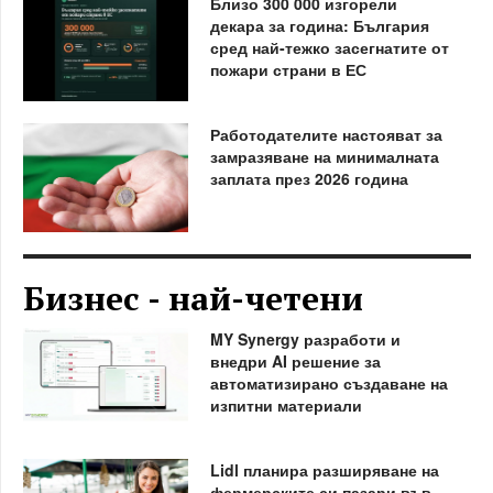
Близо 300 000 изгорели
декара за година: България
сред най-тежко засегнатите от
пожари страни в ЕС
Работодателите настояват за
замразяване на минималната
заплата през 2026 година
Бизнес - най-четени
MY Synergy разработи и
внедри AI решение за
автоматизирано създаване на
изпитни материали
Lidl планира разширяване на
фермерските си пазари във