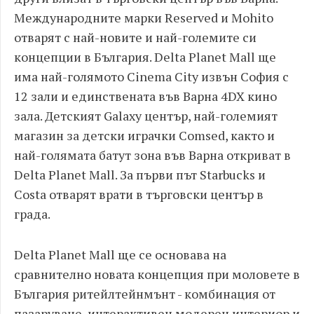
Международните марки Reserved и Mohito
отварят с най-новите и най-големите си
концепции в България. Delta Planet Mall ще
има най-голямото Cinema City извън София с
12 зали и единствената във Варна 4DX кино
зала. Детският Galaxy център, най-големият
магазин за детски играчки Comsed, както и
най-голямата батут зона във Варна откриват в
Delta Planet Mall. За първи път Starbucks и
Costa отварят врати в търговски център в
града.
Delta Planet Mall ще се основава на
сравнително новата концепция при моловете в
България ритейлтейнмънт - комбинация от
пазаруване, интерактивен модерен интериор и