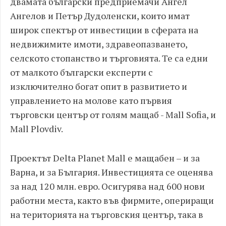
двамата български предприемачи Ангел
Ангелов и Петър Дудоленски, които имат
широк спектър от инвестиции в сферата на
недвижимите имоти, здравеопазването,
селското стопанство и търговията. Те са едни
от малкото български експерти с
изключително богат опит в развитието и
управлението на молове като първия
търговски център от голям мащаб - Mall Sofia, и
Mall Plovdiv.
Проектът Delta Planet Mall е мащабен – и за
Варна, и за България. Инвестицията се оценява
за над 120 млн. евро. Осигурява над 600 нови
работни места, както във фирмите, опериращи
на територията на търговския център, така в