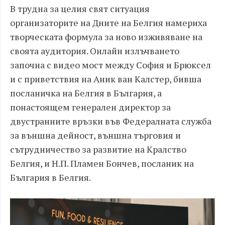
В трудна за целия свят ситуация
организаторите на Дните на Белгия намериха
творческата формула за ново изживяване на
своята аудитория. Онлайн излъчването
започна с видео мост между София и Брюксел
и с приветствия на Аник ван Калстер, бивша
посланичка на Белгия в България, а
понастоящем генерален директор за
двустранните връзки във Федералната служба
за външна дейност, външна търговия и
сътрудничество за развитие на Кралство
Белгия, и Н.П. Пламен Бончев, посланик на
България в Белгия.