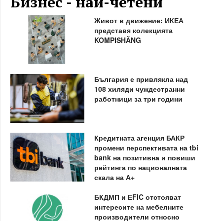
Бизнес - най-четени
Живот в движение: ИКЕА
представя колекцията
KOMPISHÄNG
България е привлякла над
108 хиляди чуждестранни
работници за три години
Кредитната агенция БАКР
промени перспективата на tbi
bank на позитивна и повиши
рейтинга по националната
скала на А+
БКДМП и ЕFIC отстояват
интересите на мебелните
производители относно