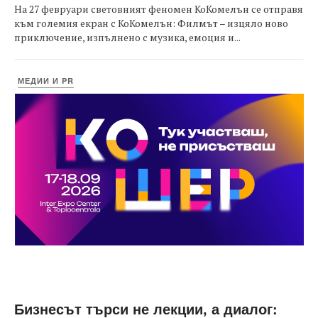
На 27 февруари световният феномен КоКомелън се отправя
към големия екран с КоКомелън: Филмът – изцяло ново
приключение, изпълнено с музика, емоция и...
МЕДИИ И PR
Бизнесът търси не лекции, а диалог: