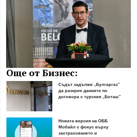
Още от Бизнес:
Съдът задължи „Булгаргаз“
да разкрие данните по
договора с турския „Боташ“
Новата версия на ОББ
Мобайл с фокус върху
застраховането и