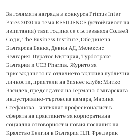
За голямата награда в конкурса Primus Inter
Pares 2020 на тема RESILIENCE (устойчивост на
изпитания) тази година се състезаваха Солвей
Соди, The Business Institute, Обединена
Българска Банка, Девин АД, Мелексис
България, Пуратос България, Турботракс
България и UCB Pharma. Журито за
присъждането на отличието включва публични
личности, приятели на бизнес клуба: Митко
Василев, председател на Германо-българската
индустриално-търговска камара, Марина
Стефанова – изтъкнат професионалист в
сферата на практиките за корпоративна
социална отговорност и новия посланик на
Кралство Белгия в България Н.П. Фредерик