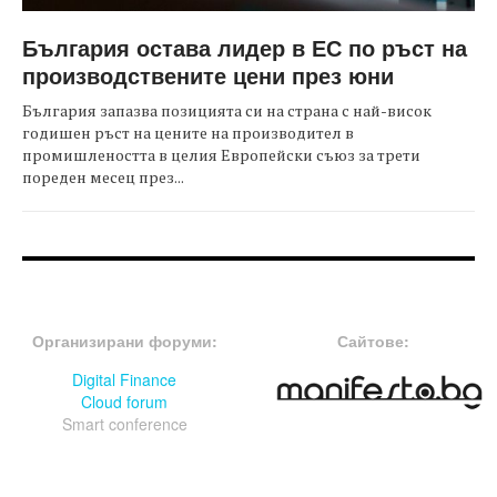
България остава лидер в ЕС по ръст на
производствените цени през юни
България запазва позицията си на страна с най-висок
годишен ръст на цените на производител в
промишлеността в целия Европейски съюз за трети
пореден месец през...
FOOTER-ФОРУМИ
FOOTER-MIDDLE
Организирани форуми:
Сайтове:
Digital Finance
Cloud forum
Smart conference
FOOTER-СЪБИТИЯ