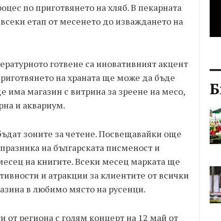
цес по приготвянето на хляб. В пекарната
всеки етап от месенето до изваждането на
ратурното готвене са иновативният акцент
 приготвянето на храната ще може да бъде
Б
е има магазин с витрина за зреене на месо,
рна и аквариум.
бъдат зоните за четене. Посвещавайки още
 празника на българската писменост и
месец на книгите. Всеки месец марката ще
тивности и атракции за клиентите от всички
азина в любимо място на русенци.
 от региона с голям концерт на 12 май от