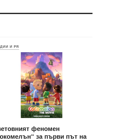
ДИИ И PR
ветовният феномен
окомелън“ за първи път на