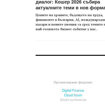
диалог: Кошер 2026 събира
актуалните теми в нов форм
Цените на храните, бъдещето на труда,
финансите в България, AI, международн
пазари и новите умения са сред темите 
най-голямото бизнес събитие у нас
...
FOOTER-ФОРУМИ
Организирани форуми:
Digital Finance
Cloud forum
Smart conference