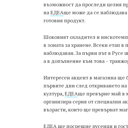
възможност да проследи целия про
на
ЕДЕА
ще може да се наблюдава 
готовия продукт.
Шоковият охладител и нискотемпе
в зоната за хранене. Всеки етап в
наблюдаван. За първи път в Русе щ
а в допълнение към това – транжо
Интересен акцент в магазина ще 
първите дни след откриването на
култура,
ЕДЕА
ще превърне май в 
организира серия от специални ак
възрасти, които ще превърнат маг
ЕДЕА ще посрещне русенци и гости