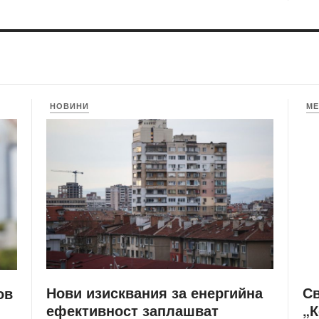
НОВИНИ
МЕ
Нови изисквания за енергийна
С
ов
ефективност заплашват
„К