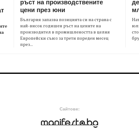
ръст на производствените
де
цени през юни
мл
ат
България запазва позицията си на страна с
На
най-висок годишен ръст на цените на
юли
ите
производител в промишлеността в целия
сто
на
Европейски съюз за трети пореден месец
бру
през...
FOOTER-MIDDLE
F
Сайтове: