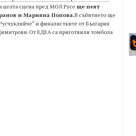
а целта сцена пред МОЛ Русе
ще пеят
ранов и Марияна Попова.
В събитието ще
Русчуклийче“ и финалистките от България
Димитрови. От ЕДЕА са приготвили томбола