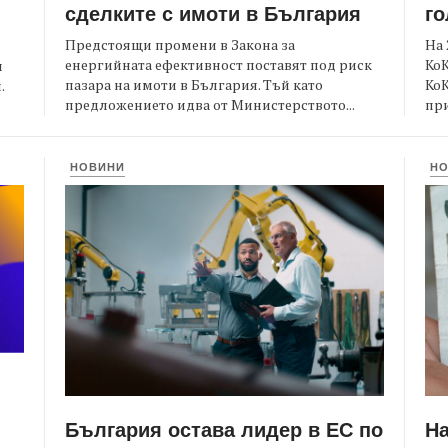
сделките с имоти в България
го
Предстоящи промени в Закона за
На 
енергийната ефективност поставят под риск
КоК
и
пазара на имоти в България. Тъй като
Ко
.
предложението идва от Министерството...
при
НОВИНИ
Н
България остава лидер в ЕС по
Н