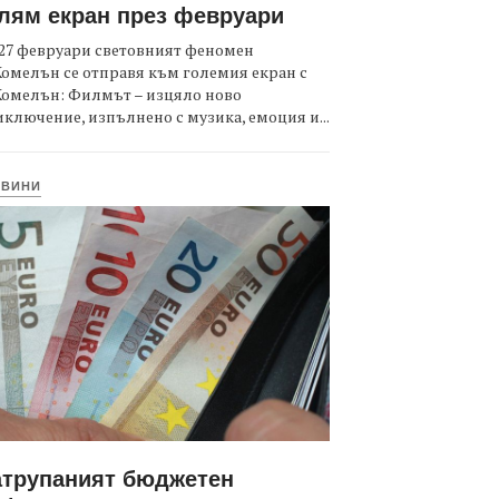
лям екран през февруари
27 февруари световният феномен
омелън се отправя към големия екран с
Комелън: Филмът – изцяло ново
ключение, изпълнено с музика, емоция и...
ОВИНИ
атрупаният бюджетен