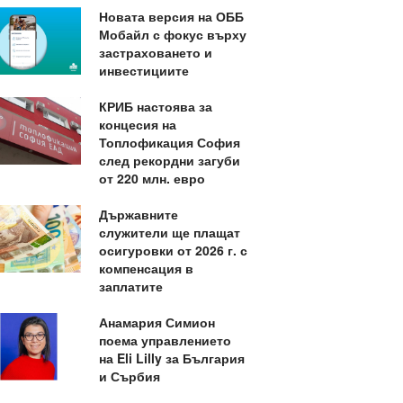
Новата версия на ОББ
Мобайл с фокус върху
застраховането и
инвестициите
КРИБ настоява за
концесия на
Топлофикация София
след рекордни загуби
от 220 млн. евро
Държавните
служители ще плащат
осигуровки от 2026 г. с
компенсация в
заплатите
Анамария Симион
поема управлението
на Eli Lilly за България
и Сърбия