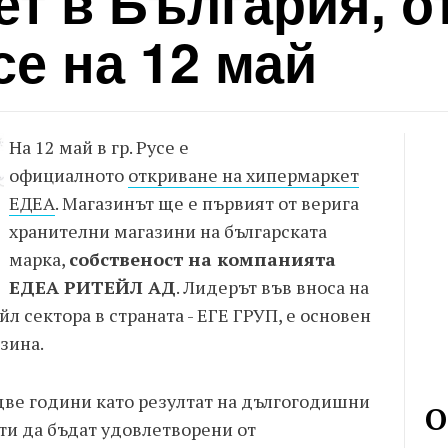
т в България, о
се на 12 май
На 12 май в гр. Русе е
официалното
откриване на хипермаркет
ЕДЕА
. Магазинът ще е първият от верига
хранителни магазини на българската
марка,
собственост на компанията
ЕДЕА РИТЕЙЛ АД
. Лидерът във вноса на
йл сектора в страната - ЕГЕ ГРУП, е основен
зина.
две години като резултат на дългогодишни
О
ти да бъдат удовлетворени от