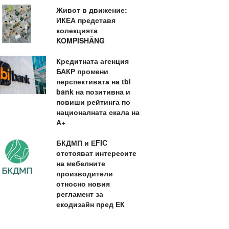
Живот в движение:
ИКЕА представя
колекцията
KOMPISHÄNG
Кредитната агенция
БАКР промени
перспективата на tbi
bank на позитивна и
повиши рейтинга по
националната скала на
А+
БКДМП и ЕFIC
отстояват интересите
на мебелните
производители
относно новия
регламент за
екодизайн пред ЕК