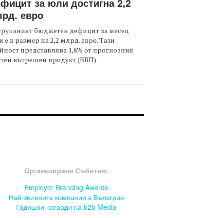
фицит за юли достигна 2,2
рд. евро
трупаният бюджетен дефицит за месец
 е в размер на 2,2 млрд. евро. Тази
йност представлява 1,8% от прогнозния
тен вътрешен продукт (БВП).
OOTER-СЪБИТИЯ
Организирани Събития:
Employer Branding Awards
Най-зелените компании в Бълагрия
Годишни награди на b2b Media