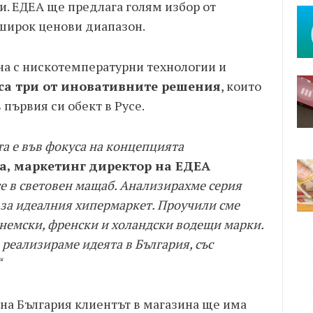
и. ЕДЕА ще предлага голям избор от
 широк ценови диапазон.
ана с нискотемпературни технологии и
 са три от иновативните решения
, които
първия си обект в Русе.
а е във фокуса на концепцията
а, маркетинг директор на ЕДЕА
те в световен мащаб. Анализирахме серия
 за идеалния хипермаркет. Проучили сме
немски, френски и холандски водещи марки.
е реализираме идеята в България, със
“
ерна България клиентът в магазина ще има