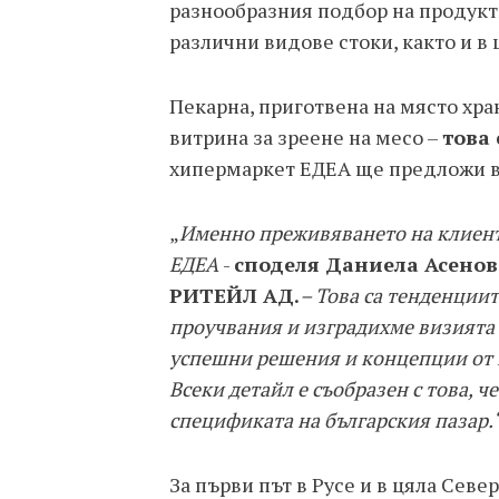
разнообразния подбор на продукт
различни видове стоки, както и в
Пекарна, приготвена на място хр
витрина за зреене на месо –
това
хипермаркет ЕДЕА ще предложи в 
„
Именно преживяването на клиент
ЕДЕА
-
споделя Даниела Асенов
РИТЕЙЛ АД.
– Това са тенденции
проучвания и изградихме визията
успешни решения и концепции от 
Всеки детайл е съобразен с това, ч
спецификата на българския пазар.
За първи път в Русе и в цяла Сев