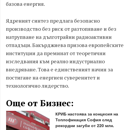
базова енергия.
Ядреният синтез предлага безопасно
производство без риск от разтопяване и без
натрупване на дълготрайни радиоактивни
отпадъци. Бакърджиева призова европейските
институции да преминат от теоретични
изследвания към реално индустриално
внедряване. Това е единственият начин за
постигане на енергиен суверенитет и
технологично лидерство.
Още от Бизнес:
КРИБ настоява за концесия на
Топлофикация София след
рекордни загуби от 220 млн.