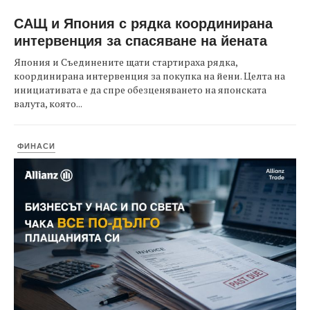
САЩ и Япония с рядка координирана
интервенция за спасяване на йената
Япония и Съединените щати стартираха рядка,
координирана интервенция за покупка на йени. Целта на
инициативата е да спре обезценяването на японската
валута, която...
ФИНАСИ