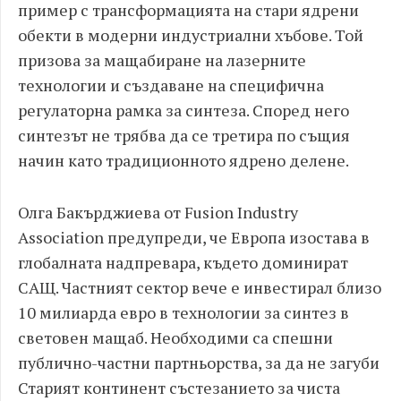
пример с трансформацията на стари ядрени
обекти в модерни индустриални хъбове. Той
призова за мащабиране на лазерните
технологии и създаване на специфична
регулаторна рамка за синтеза. Според него
синтезът не трябва да се третира по същия
начин като традиционното ядрено делене.
Олга Бакърджиева от Fusion Industry
Association предупреди, че Европа изостава в
глобалната надпревара, където доминират
САЩ. Частният сектор вече е инвестирал близо
10 милиарда евро в технологии за синтез в
световен мащаб. Необходими са спешни
публично-частни партньорства, за да не загуби
Старият континент състезанието за чиста