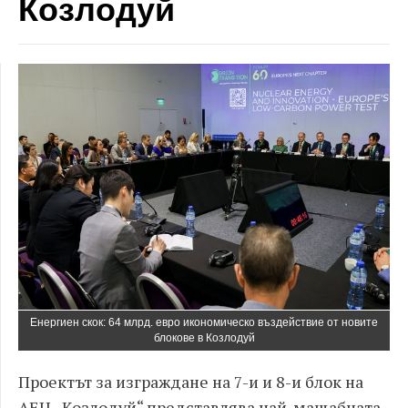
Козлодуй
Енергиен скок: 64 млрд. евро икономическо въздействие от новите
блокове в Козлодуй
Проектът за изграждане на 7-и и 8-и блок на
АЕЦ „Козлодуй“ представлява най-мащабната