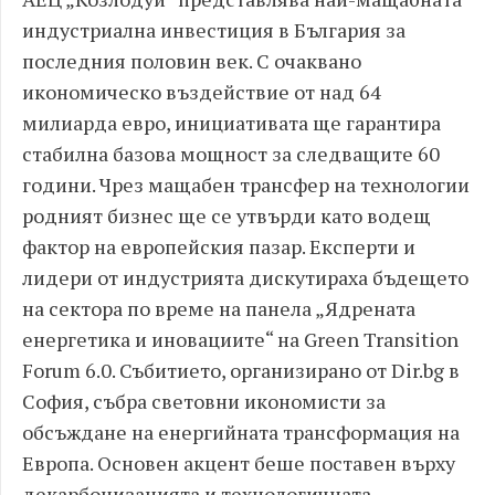
индустриална инвестиция в България за
последния половин век. С очаквано
икономическо въздействие от над 64
милиарда евро, инициативата ще гарантира
стабилна базова мощност за следващите 60
години. Чрез мащабен трансфер на технологии
родният бизнес ще се утвърди като водещ
фактор на европейския пазар. Експерти и
лидери от индустрията дискутираха бъдещето
на сектора по време на панела „Ядрената
енергетика и иновациите“ на Green Transition
Forum 6.0. Събитието, организирано от Dir.bg в
София, събра световни икономисти за
обсъждане на енергийната трансформация на
Европа. Основен акцент беше поставен върху
декарбонизацията и технологичната