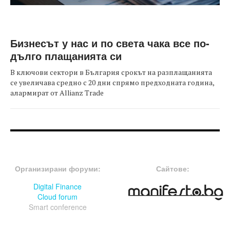
Бизнесът у нас и по света чака все по-
дълго плащанията си
В ключови сектори в България срокът на разплащанията
се увеличава средно с 20 дни спрямо предходната година,
алармират от Allianz Trade
FOOTER-ФОРУМИ
FOOTER-MIDDLE
Организирани форуми:
Сайтове:
Digital Finance
Cloud forum
Smart conference
FOOTER-СЪБИТИЯ