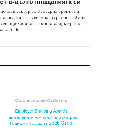
е по-дълго плащанията си
лючови сектори в България срокът на
плащанията се увеличава средно с 20 дни
ямо предходната година, алармират от
ianz Trade
OOTER-СЪБИТИЯ
Организирани Събития:
Employer Branding Awards
Най-зелените компании в Бълагрия
Годишни награди на b2b Media