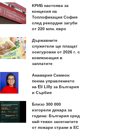
КРИБ настоява за
концесия на
Топлофикация София
след рекордни загуби
от 220 млн. евро
Държавните
служители ще плащат
осигуровки от 2026 г. с
компенсация в
заплатите
Анамария Симион
поема управлението
на Eli Lilly за България
и Сърбия
Близо 300 000
изгорели декара за
година: България сред
най-тежко засегнатите
от пожари страни в ЕС