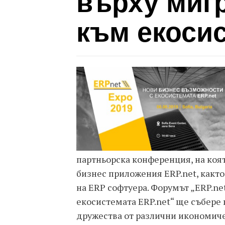
върху миг
към екоси
партньорска конференция, на коя
бизнес приложения ERP.net, както
на ERP софтуера. Форумът „ERP.ne
екосистемата ERP.net“ ще събере
дружества от различни икономиче