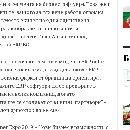
а и в сегмента на бизнес софтуера. Това носи
нтите, защото за тях вече работи огромна
 вместо екипът на една единствена
о разнообразие от приложения и
 цена“ - посочи Иван Аржентински,
л на ERP.BG.
Б
 се насочват към този модел, а ERP.net е
остна екосистема, създадена около ERP
 всички фирми от бранша да ориентират
самите ERP софтуери да се превърнат в
к на всяка компания, докато
а ще се създават от външни партньори“ -
лен директор на ERP.BG.
et Expo 2019 – Нови бизнес възможности с