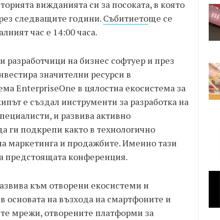
торията вижданията си за посоката, в която
през следващите години.
Събитието
ще се
алният час е 14:00 часа.
и разработчици на бизнес софтуер и през
вестира значителни ресурси в
ма EnterpriseOne в цялостна екосистема за
ипът е създал инструменти за разработка на
ециалисти, и развива активно
 да ги подкрепи както в технологично
на маркетинга и продажбите. Именно тази
на предстоящата конференция.
развива към отворени екосистеми и
в основата на възхода на смартфоните и
те мрежи, отворените платформи за