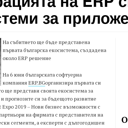
рацията на ERP 
стеми за прилож
На събитието ще бъде представена
първата българска екосистема, създадена
около ERP решение
На 6 юни българската софтуерна
компания
ERP.BG
организира първата си
то ще представи своята екосистема за
 и прогнозите си за бъдещото развитие
t Expo 2019 – Нови бизнес възможности с
 партньори на фирмата с представители на
О
ски сегменти, а експерти с дългогодишен