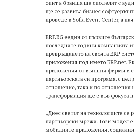
опит в бранша ще споделят с ауди
ще се развива бизнес софтуерът 
проведе в Sofia Event Center, а нач
ERP.BG eедин от първите българск
последните години компанията ин
превръщането на своята ERP систе
приложения под името ERP.net. Ек
приложения от външни фирми и сп
партньорската си програма, с цел
отношение, така и по отношения 
трансформация ще е във фокуса 
„Днес светът на технологиите се 
партньорски мрежи. Този модел е 
мобилните приложения, социални