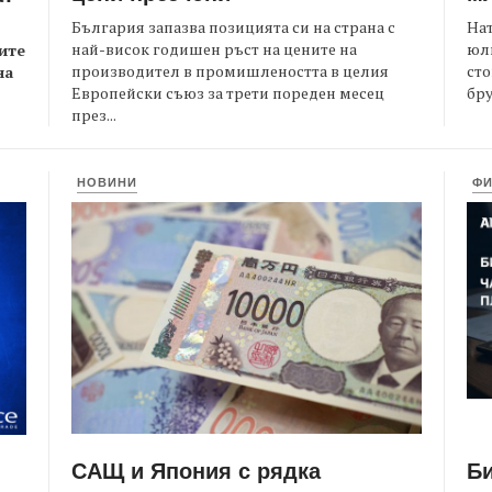
България запазва позицията си на страна с
На
най-висок годишен ръст на цените на
юли
ите
производител в промишлеността в целия
сто
на
Европейски съюз за трети пореден месец
бру
през...
НОВИНИ
Ф
САЩ и Япония с рядка
Би