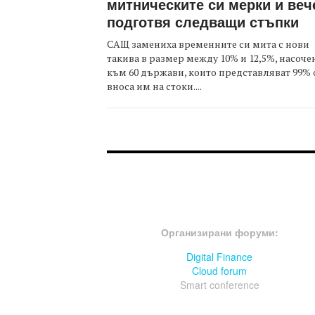
митническите си мерки и веч
подготвя следващи стъпки
САЩ замениха временните си мита с нови
такива в размер между 10% и 12,5%, насоче
към 60 държави, които представляват 99% 
вноса им на стоки....
FOOTER-ФОРУМИ
Организирани форуми:
Digital Finance
Cloud forum
Smart conference