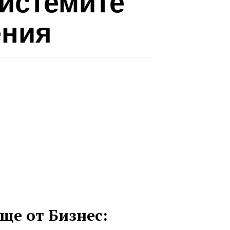
системите
ения
ще от Бизнес: