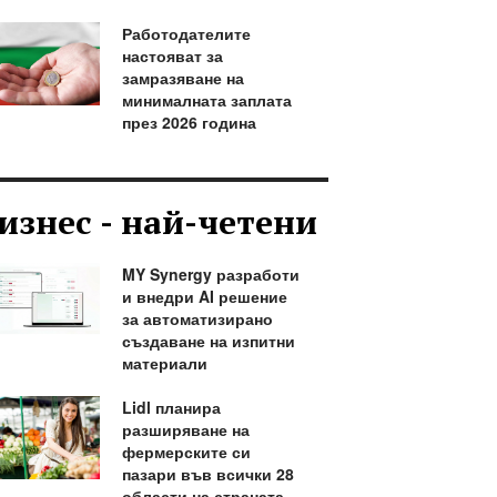
Работодателите
настояват за
замразяване на
минималната заплата
през 2026 година
изнес - най-четени
MY Synergy разработи
и внедри AI решение
за автоматизирано
създаване на изпитни
материали
Lidl планира
разширяване на
фермерските си
пазари във всички 28
области на страната