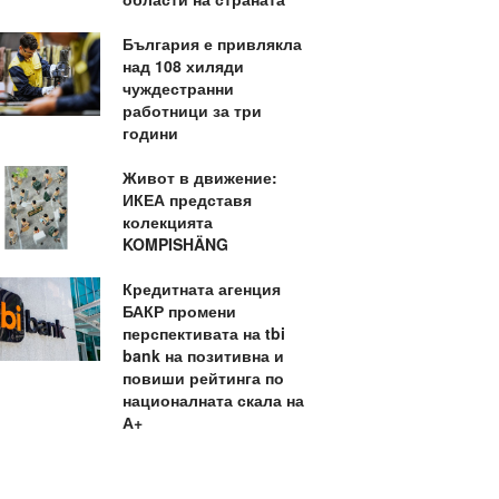
България е привлякла
над 108 хиляди
чуждестранни
работници за три
години
Живот в движение:
ИКЕА представя
колекцията
KOMPISHÄNG
Кредитната агенция
БАКР промени
перспективата на tbi
bank на позитивна и
повиши рейтинга по
националната скала на
А+