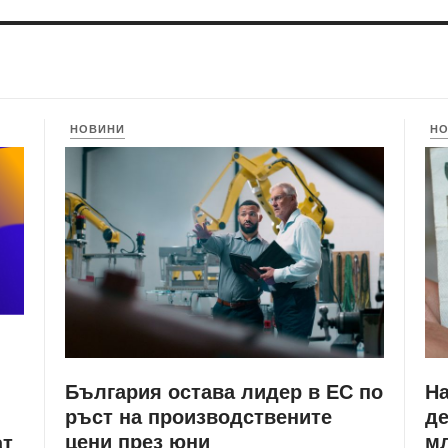
НОВИНИ
Н
България остава лидер в ЕС по
Н
ръст на производствените
де
цени през юни
мл
ат