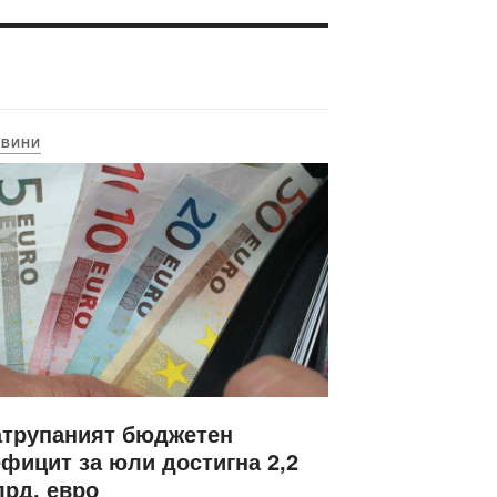
ОВИНИ
атрупаният бюджетен
фицит за юли достигна 2,2
рд. евро