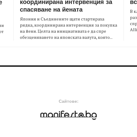
координирана интервенция за
вс
е
спасяване на йената
В к
раз
Япония и Съединените щати стартираха
спр
рядка, координирана интервенция за покупка
ни
All
на йени. Целта на инициативата е да спре
от
обезценяването на японската валута, която...
FOOTER-MIDDLE
F
Сайтове: