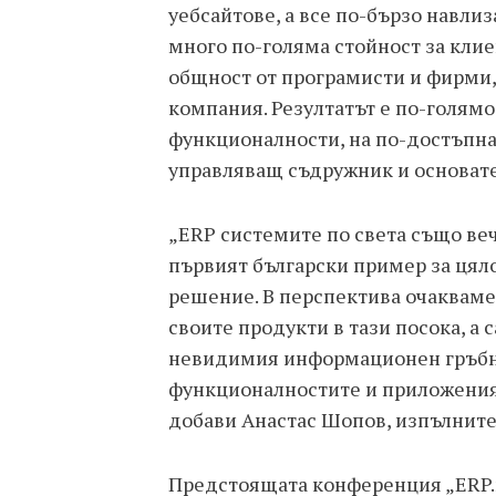
уебсайтове, а все по-бързо навлиз
много по-голяма стойност за клие
общност от програмисти и фирми,
компания. Резултатът е по-голям
функционалности, на по-достъпна
управляващ съдружник и основате
„ERP системите по света също вече
първият български пример за цял
решение. В перспектива очакваме
своите продукти в тази посока, а 
невидимия информационен гръбна
функционалностите и приложеният
добави Анастас Шопов, изпълните
Предстоящата конференция „ERP.n