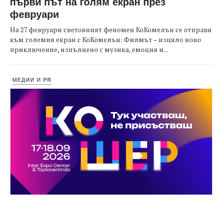
първи път на голям екран през
февруари
На 27 февруари световният феномен КоКомелън се отправя
към големия екран с КоКомелън: Филмът – изцяло ново
приключение, изпълнено с музика, емоция и...
МЕДИИ И PR