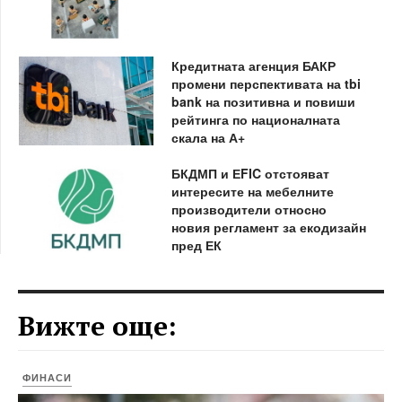
Кредитната агенция БАКР
промени перспективата на tbi
bank на позитивна и повиши
рейтинга по националната
скала на А+
БКДМП и ЕFIC отстояват
интересите на мебелните
производители относно
новия регламент за екодизайн
пред ЕК
Вижте още:
ФИНАСИ