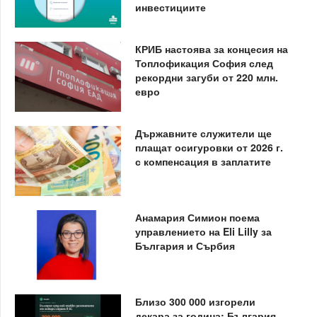
инвестициите
КРИБ настоява за концесия на
Топлофикация София след
рекордни загуби от 220 млн.
евро
Държавните служители ще
плащат осигуровки от 2026 г.
с компенсация в заплатите
Анамария Симион поема
управлението на Eli Lilly за
България и Сърбия
Близо 300 000 изгорели
декара за година: България