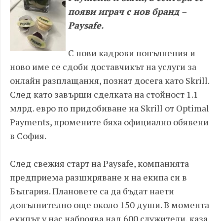
появи играч с нов бранд –
Paysafe.
С нови кадрови попълнения и
ново име се сдоби доставчикът на услуги за
онлайн разплащания, познат досега като Skrill.
След като завърши сделката на стойност 1.1
млрд. евро по придобиване на Skrill от Optimal
Payments, промените бяха официално обявени
в София.
След свежия старт на Paysafe, компанията
предприема разширяване и на екипа си в
България. Плановете са да бъдат наети
допълнително още около 150 души. В момента
екипът у нас наброява над 600 служители, каза