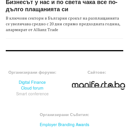
Бизнесът у нас и по света чака все по-
дълго плащанията си
В ключови сектори в България срокът на разплащанията
се увеличава средно с 20 дни спрямо предходната година,
алармират от Allianz Trade
FOOTER-ФОРУМИ
FOOTER-MIDDLE
Организирани форуми:
Сайтове:
Digital Finance
Cloud forum
Smart conference
FOOTER-СЪБИТИЯ
Организирани Събития:
Employer Branding Awards