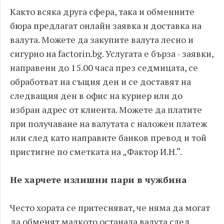
Както всяка друга сфера, така и обменните
бюра предлагат онлайн заявка и доставка на
валута. Можете да закупите валута лесно и
сигурно на factorin.bg. Услугата е бърза - заявки,
направени до 15.00 часа през седмицата, се
обработват на същия ден и се доставят на
следващия ден в офис на куриер или до
избран адрес от клиента. Можете да платите
при получаване на валутата с наложен платеж
или след като направите банков превод и той
пристигне по сметката на „Фактор И.Н.“.
Не харчете излишни пари в чужбина
Често хората се притесняват, че няма да могат
да обменят малкото останала валута след