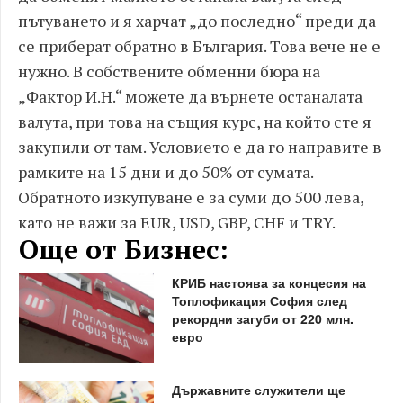
пътуването и я харчат „до последно“ преди да
се приберат обратно в България. Това вече не е
нужно. В собствените обменни бюра на
„Фактор И.Н.“ можете да върнете останалата
валута, при това на същия курс, на който сте я
закупили от там. Условието е да го направите в
рамките на 15 дни и до 50% от сумата.
Обратното изкупуване е за суми до 500 лева,
като не важи за EUR, USD, GBP, CHF и TRY.
Още от Бизнес:
КРИБ настоява за концесия на
Топлофикация София след
рекордни загуби от 220 млн.
евро
Държавните служители ще