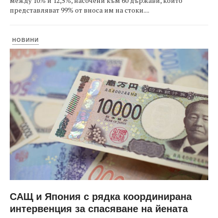
между 10% и 12,5%, насочени към 60 държави, които
представляват 99% от вноса им на стоки....
НОВИНИ
САЩ и Япония с рядка координирана
интервенция за спасяване на йената