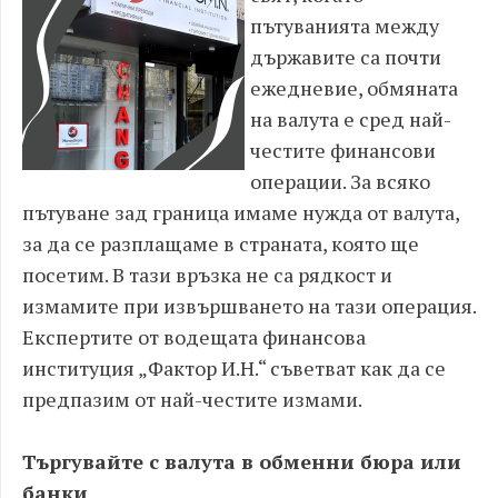
пътуванията между
държавите са почти
ежедневие, обмяната
на валута е сред най-
честите финансови
операции. За всяко
пътуване зад граница имаме нужда от валута,
за да се разплащаме в страната, която ще
посетим. В тази връзка не са рядкост и
измамите при извършването на тази операция.
Експертите от водещата финансова
институция „Фактор И.Н.“ съветват как да се
предпазим от най-честите измами.
Търгувайте с валута в обменни бюра или
банки