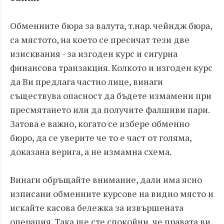
Обменните бюра за валута, т.нар. чейндж бюра,
са мястото, на което се пресичат тези две
изисквания - за изгоден курс и сигурна
финансова транзакция. Колкото и изгоден курс
да Ви предлага частно лице, винаги
съществува опасност да бъдете измамени при
пресмятането или да получите фалшиви пари.
Затова е важно, когато се избере обменно
бюро, да се уверите че то е част от голяма,
доказана верига, а не измамна схема.
Винаги обръщайте внимание, дали има ясно
изписани обменните курсове на видно място и
искайте касова бележка за извършената
операция. Така ще сте спокойни, че правата ви