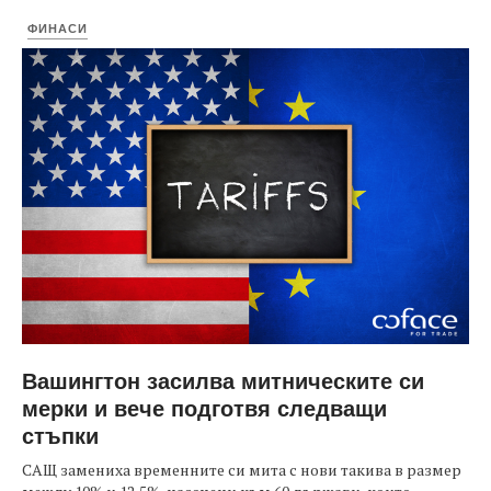
ФИНАСИ
Вашингтон засилва митническите си
мерки и вече подготвя следващи
стъпки
САЩ замениха временните си мита с нови такива в размер