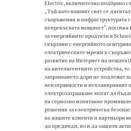
Electric, включително подбрано с
„Тъй като нашият свят се дигитал
съоръжения и инфраструктурата с
непрекъсната мощност“, посочва
за енергийните продукти в Schneid
свързани с енергийното осигурява
електрическите мрежи в съоръжен
развитие на Интернет на нещата (
на интелигентните устройства, то
захранването дори не подлежат н
неизправности и непланираният 
електрозахранване могат да бъдат 
на сериозно изпитание промишлен
решения за електрическа безопас
на нашите клиенти и партньори и
да предвиди, но и да защити акт