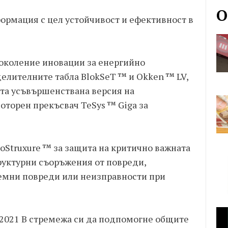
О
формация с цел устойчивост и ефективност в
околение иновации за енергийно
елителните табла BlokSeT ™ и Okken ™ LV,
ата усъвършенствана версия на
торен прекъсвач TeSys ™ Giga за
oStruxure ™ за защита на критично важната
руктурни съоръжения от повреди,
земни повреди или неизправности при
, 2021 В стремежа си да подпомогне общите