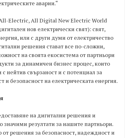
ектрическите аварии.“
l-Electric, All Digital New Electric World
игитален нов електрически свят): свят,
нергия, или с други думи от електричество
игитални решения стават все по-сложни,
можност на своята екосистема от партньори
дукти за динамичен бизнес процес, които
 с нейтив свързаност и с потенциал за
ст и безопасност на електрическата енергия.
ия
едоставяне на дигитални решения и
о значими резултати за нашите партньори.
ор от решения за безопасност, надеждност и