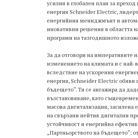
усилия в глобален план за преход
енергия Schneider Electric, лиде
енергийния мениджмънт и автома
иновативни решения в областта 
програми на тазгодишното изложе
За да отговори на императивите н
изменението на климата и с най-
вследствие на ускорения енергие
енергия, Schneider Electric обяви
бъдещето“. Тя се ангажира да да
възстановяване, като същевреме
масова дигитализация, засилена 
на свързани нейтив дигитални про
устойчивост и енергийна ефекти
„Партньорството на бъдещето“: о