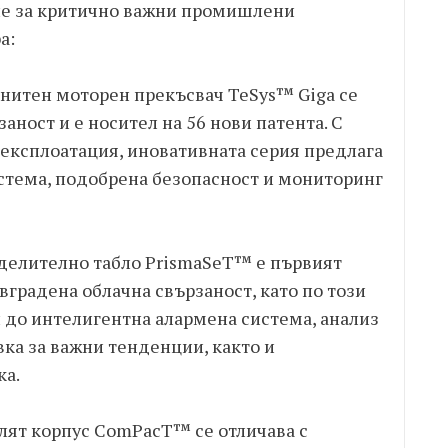
ие за критично важни промишлени
а:
нитен моторен прекъсвач TeSys™ Giga се
аност и е носител на 56 нови патента. С
 експлоатация, иновативната серия предлага
истема, подобрена безопасност и мониторинг
делително табло PrismaSeT™ е първият
вградена облачна свързаност, като по този
 до интелигентна алармена система, анализ
вка за важни тенденции, както и
ка.
 лят корпус ComPacT™ се отличава с