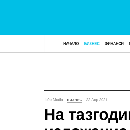
НАЧАЛО
БИЗНЕС
ФИНАНСИ
b2b Media
22 Апр 2021
БИЗНЕС
На тазгод