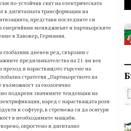
 към по-устойчив свят на електрическата
рът в дигиталната трансформация на
тизацията, представи последните си
на енергийния мениджмънт и партньорските
ние в Хановер, Германия.
а глобалния дневен ред, свързани с
важните предизвикателства на 21-ви век
н преход и нарастващото търсене на
Б
 глобална стратегия „Партньорството на
де възможност за екологично
нно подкрепя значимите тенденции на
електрификация, наред с нарастващата роля
дукти и софтуер, в стремежа си да осигури
вност в необходимите мащаби.
творено, опростено и дигитално