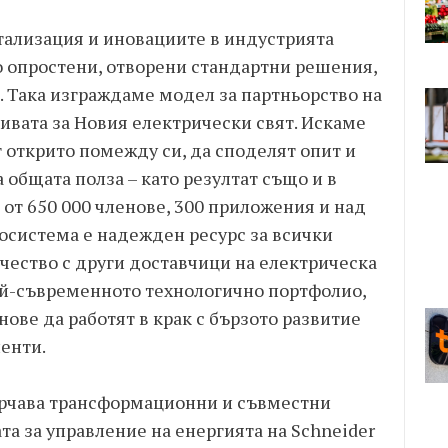
тализация и иновациите в индустрията
 опростени, отворени стандартни решения,
. Така изграждаме модел за партньорство на
ивата за Новия електрически свят. Искаме
 открито помежду си, да споделят опит и
а общата полза – като резултат също и в
 от 650 000 членове, 300 приложения и над
осистема е надежден ресурс за всички
чество с други доставчици на електрическа
ай-съвременното технологично портфолио,
нове да работят в крак с бързото развитие
иенти.
ърчава трансформационни и съвместни
а за управление на енергията на Schneider