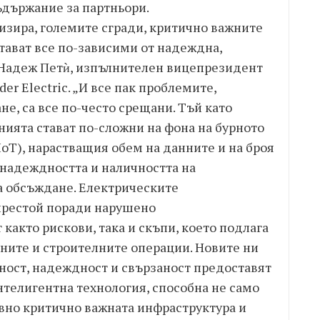
ъдържание за партньори.
изира, големите сгради, критично важните
тават все по-зависими от надеждна,
 Надеж Петѝ, изпълнителен вицепрезидент
er Electric. „И все пак проблемите,
не, са все по-често срещани. Тъй като
ията стават по-сложни на фона на бурното
IoT), нарастващия обем на данните и на броя
 надеждността и наличността на
а обсъждане. Електрическите
престой поради нарушено
както рискови, така и скъпи, което подлага
ите и строителните операции. Новите ни
ност, надеждност и свързаност предоставят
нтелигентна технология, способна не само
ивно критично важната инфраструктура и