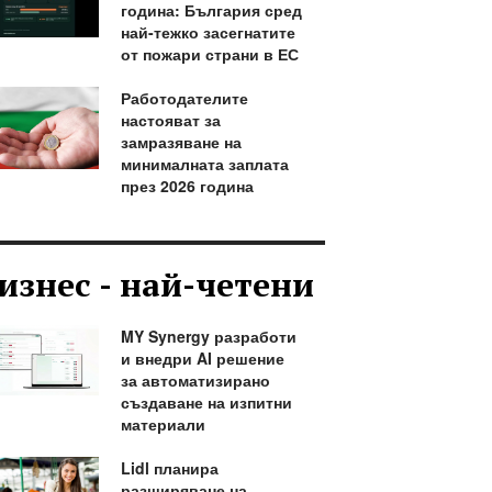
година: България сред
най-тежко засегнатите
от пожари страни в ЕС
Работодателите
настояват за
замразяване на
минималната заплата
през 2026 година
изнес - най-четени
MY Synergy разработи
и внедри AI решение
за автоматизирано
създаване на изпитни
материали
Lidl планира
разширяване на