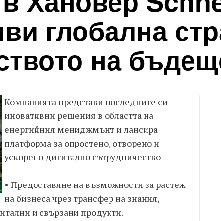
в Хановер Schne
бяви глобална ст
ството на бъдещ
Компанията представи последните си
иновативни решения в областта на
енергийния мениджмънт и лансира
платформа за опростено, отворено и
ускорено дигитално сътрудничество
• Предоставяне на възможности за растеж
на бизнеса чрез трансфер на знания,
итални и свързани продукти.