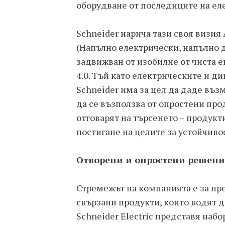
оборудване от последиците на ел
Schneider нарича тази своя визия Al
(Напълно електрически, напълно д
задвижван от изобилие от чиста е
4.0. Тъй като електрическите и д
Schneider има за цел да даде въз
да се възползва от опростени про
отговарят на търсенето – продукти
постигане на целите за устойчиво
Отворени и опростени решен
Стремежът на компанията е за пр
свързани продукти, които водят д
Schneider Electric представя наб