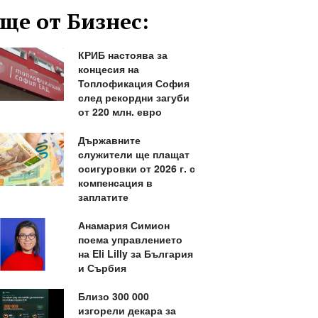
ще от Бизнес:
КРИБ настоява за
концесия на
Топлофикация София
след рекордни загуби
от 220 млн. евро
Държавните
служители ще плащат
осигуровки от 2026 г. с
компенсация в
заплатите
Анамария Симион
поема управлението
на Eli Lilly за България
и Сърбия
Близо 300 000
изгорели декара за