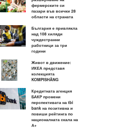
фермерските си
пазари във всички 28
области на страната
България е привлякла
над 108 хиляди
чуждестранни
работници за три
години
Живот в движение:
ИКЕА представя
колекцията
KOMPISHÄNG
Кредитната агенция
БАКР промени
перспективата на tbi
bank на позитивна и
повиши рейтинга по
националната скала на
А+