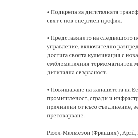
• Подкрепа за дигиталната транс
свят с нов енергиен профил.
• Представянето на следващото п
управление, включително разпред
достига своята кулминация с нов
емблематичния термомагнитен мо
дигитална свързаност.
• Повишаване на капацитета на Ec
промишленост, сгради и инфраст
причинени от късо съединение, 
претоварване.
Рюел-Малмезон (Франция) , April