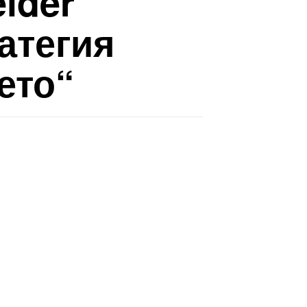
ider
ратегия
ето“