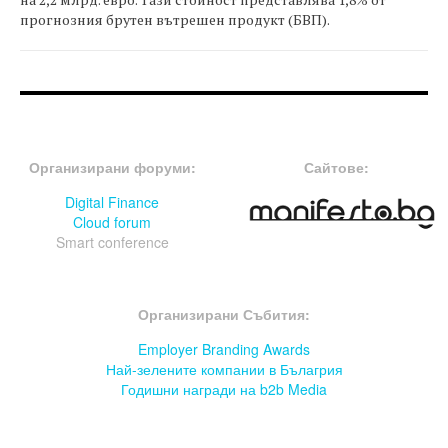
прогнозния брутен вътрешен продукт (БВП).
FOOTER-ФОРУМИ
FOOTER-MIDDLE
Организирани форуми:
Сайтове:
Digital Finance
Cloud forum
Smart conference
FOOTER-СЪБИТИЯ
Организирани Събития:
Employer Branding Awards
Най-зелените компании в Бълагрия
Годишни награди на b2b Media