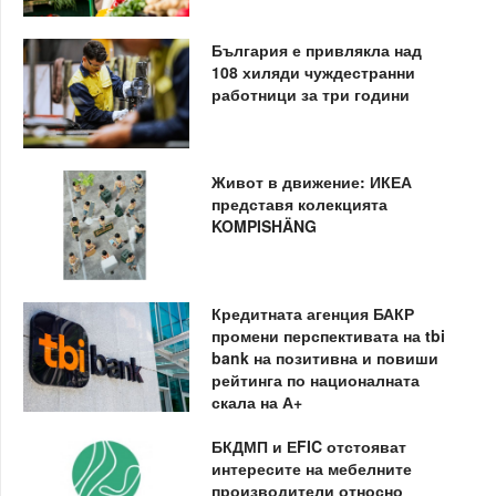
България е привлякла над
108 хиляди чуждестранни
работници за три години
Живот в движение: ИКЕА
представя колекцията
KOMPISHÄNG
Кредитната агенция БАКР
промени перспективата на tbi
bank на позитивна и повиши
рейтинга по националната
скала на А+
БКДМП и ЕFIC отстояват
интересите на мебелните
производители относно