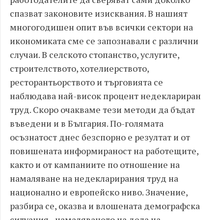
спазват законовите изисквания. В нашият
многогодишен опит във всички сектори на
икономиката сме се запознавали с различни
случаи. В селското стопанство, услугите,
строителството, хотелиерството,
ресторантьорството и търговията се
наблюдава най-висок процент недеклариран
труд. Скоро очакваме тези методи да бъдат
въведени и в България. По-голямата
осъзнатост днес безспорно е резултат и от
повишената информираност на работещите,
както и от кампаниите по отношение на
намаляване на недекларирания труд на
национално и европейско ниво. Значение,
разбира се, оказва и влошената демографска
ситуация - намаляването на дела на