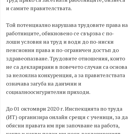
и самите правителствата.
Той потенциално нарушава трудовите права на
работниците, обикновено се свързва с по-
лоши условия на труд и води до по-ниски
пенсионни права и по-ограничен достъп до
здравеопазване. Трудовите отношения, които
не са декларирани в повечето случаи са основа
за нелоялна конкуренция, а за правителствата
означава загуба на данъчни и
социалноосигурителни приходи.
До 01 октомври 2020 г. Инспекцията по труда
(ИТ) организира онлайн срещи с ученици, за да
обясни правата им при започване на работа,
както и какви ползи им носи декларираният