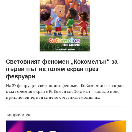
Световният феномен „Кокомелън“ за
първи път на голям екран през
февруари
На 27 февруари световният феномен КоКомелън се отправя
към големия екран с КоКомелън: Филмът – изцяло ново
приключение, изпълнено с музика, емоция и...
МЕДИИ И PR