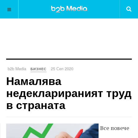
b2b Media
25 Сеп 2020
БИЗНЕС
Намалява
недекларираният труд
в страната
Все повече