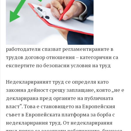
работодатели спазват регламентираните в
трудов договор отношения – категорични са
експертите по безопасни условия на труд
Недекларираният труд се определя като
законна дейност срещу заплащане, която „не е
декларирана пред органите на публичната
власт“. Това е становището на Европейския
съвет в Европейската платформа за борба с
недекларирания труд. От недекларирания
труд пряко са засегнати работниците, бизнеса