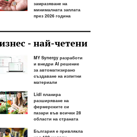
замразяване на
минималната заплата
през 2026 година
изнес - най-четени
MY Synergy разработи
и внедри AI решение
за автоматизирано
създаване на изпитни
материали
Lidl планира
разширяване на
фермерските си
пазари във всички 28
области на страната
България е привлякла