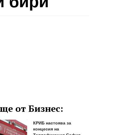
и бири
ще от Бизнес:
КРИБ настоява за
концесия на
Топлофикация София