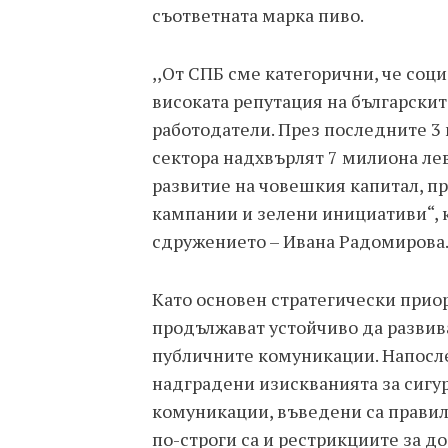
съответната марка пиво.
,,От СПБ сме категорични, че соц
високата репутация на български
работодатели. През последните 3
сектора надхвърлят 7 милиона лев
развитие на човешкия капитал, п
кампании и зелени инициативи“,
сдружението – Ивана Радомирова
Като основен стратегически прио
продължават устойчиво да развива
публичните комуникации. Напосле
надградени изискванията за сигу
комуникации, въведени са правил
по-строги са и рестрикциите за д