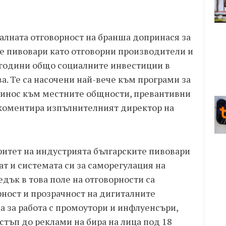
иалната отговорност на бранша допринася за
те пивовари като отговорни производители и
 години общо социалните инвестиции в
а. Те са насочени най-вече към програми за
ринос към местните общности, превантивни
 коментира изпълнителният директор на
.
ритет на индустрията българските пивовари
т и системата си за саморегулация на
дък в това поле на отговорности са
рност и прозрачност на дигиталните
а за работа с промоутори и инфлуенсъри,
остъп до реклами на бира на лица под 18