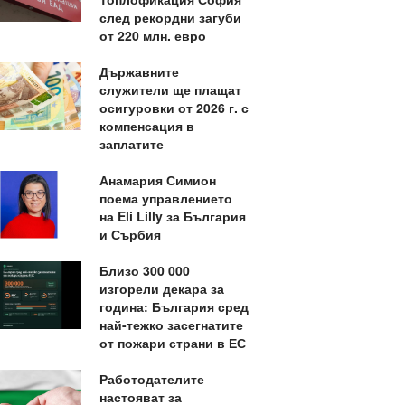
след рекордни загуби
от 220 млн. евро
Държавните
служители ще плащат
осигуровки от 2026 г. с
компенсация в
заплатите
Анамария Симион
поема управлението
на Eli Lilly за България
и Сърбия
Близо 300 000
изгорели декара за
година: България сред
най-тежко засегнатите
от пожари страни в ЕС
Работодателите
настояват за