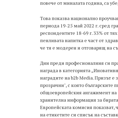
повече от миналата година, са убе
Това показва национално проучван
периода 19-25 май 2022 г. сред гр
респондентите 18-69 г. 33% от тя
пенливата напитка е част от здра
че тя е модерен и отговарящ на 
Дни преди професионалния си пра
награда в категорията „Иновативн
наградите на b2b Media. Призът е 
прозрачни", с която българските 
общоевропейския ангажимент на 
хранителна информация за бирата
Европейската комисия показват, 
на етикетите си списък на състав