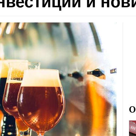
нвестиции и нов
О