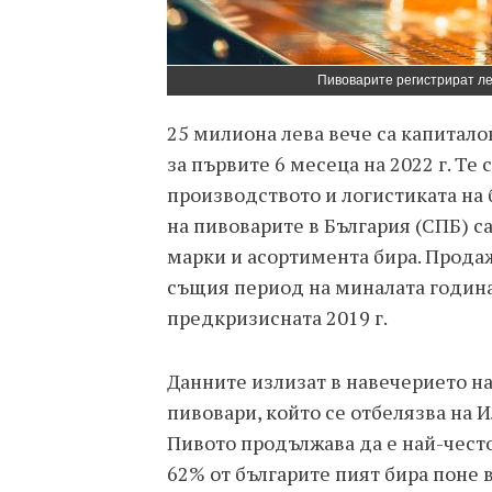
Пивоварите регистрират ле
25 милиона лева вече са капитал
за първите 6 месеца на 2022 г. Те
производството и логистиката на 
на пивоварите в България (СПБ) с
марки и асортимента бира. Продаж
същия период на миналата година,
предкризисната 2019 г.
Данните излизат в навечерието н
пивовари, който се отбелязва на И
Пивото продължава да е най-често
62% от българите пият бира поне в