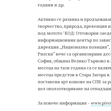
години и др.
Активно се развива и продължава
творчество, природа, превенция и
под мотото "КОД: Отговорни заедн
информационния център по зависи
дирекция ,,Национална полиция“,
Рилски“ вече са организирани дес
София, община Велико Търново и 
месеца на тази година са се вклю
месеца предстои в Стара Загора и
поставени арт кошове на СПБ за р
цел оползотворяване на отпадъцит
За повече информация –
www.pivo