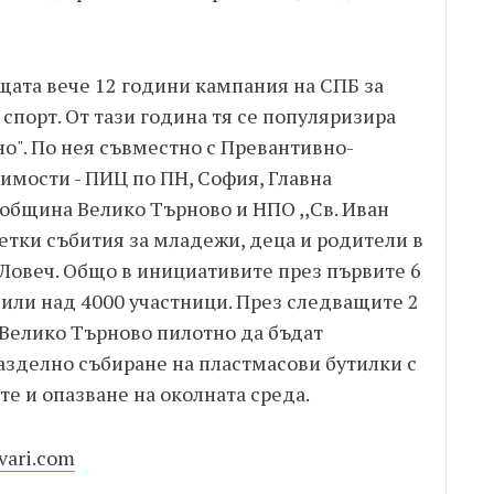
щата вече 12 години кампания на СПБ за
 спорт. От тази година тя се популяризира
о". По нея съвместно с Превантивно-
мости - ПИЦ по ПН, София, Главна
 община Велико Търново и НПО ,,Св. Иван
етки събития за младежи, деца и родители в
Ловеч. Общо в инициативите през първите 6
чили над 4000 участници. През следващите 2
 Велико Търново пилотно да бъдат
азделно събиране на пластмасови бутилки с
е и опазване на околната среда.
vari.com