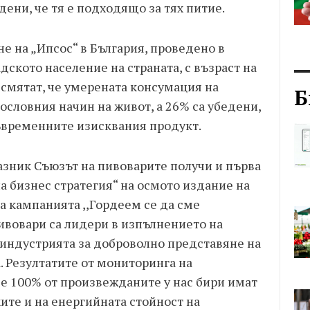
дени, че тя е подходящо за тях питие.
е на „Ипсос“ в България, проведено в
адското население на страната, с възраст на
х смятат, че умерената консумация на
Б
вословния начин на живот, а 26% са убедени,
съвременните изисквания продукт.
зник Съюзът на пивоварите получи и първа
а бизнес стратегия“ на осмото издание на
за кампанията ,,Гордеем се да сме
пивовари са лидери в изпълнението на
индустрията за доброволно представяне на
. Резултатите от мониторинга на
че 100% от произвежданите у нас бири имат
ките и на енергийната стойност на