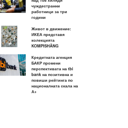
над 108 хиляди
чуждестранни
работници за три
години
Живот в движение:
ИКЕА представя
колекцията
KOMPISHÄNG
Кредитната агенция
БАКР промени
перспективата на tbi
bank на позитивна и
повиши рейтинга по
националната скала на
А+