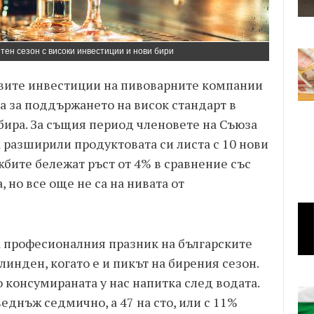
тен сезон с високи инвестиции и нови бири
овите инвестиции на пивоварните компании
 са за поддържането на висок стандарт в
бира. За същия период членовете на Съюза
а разширили продуктовата си листа с 10 нови
бите бележат ръст от 4% в сравнение със
 но все още не са на нивата от
а професионалния празник на българските
линден, когато е и пикът на бирения сезон.
 консумираната у нас напитка след водата.
еднъж седмично, а 47 на сто, или с 11%