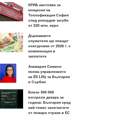
КРИБ настоява за
концесия на
Топлофикация София
след рекордни загуби
от 220 млн. евро
Държавните
служители ще плащат
осигуровки от 2026 г. с
компенсация в
заплатите
Анамария Симион
поема управлението
на Eli Lilly за България
и Сърбия
Близо 300 000
изгорели декара за
година: България сред
най-тежко засегнатите
от пожари страни в ЕС