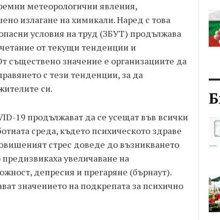
ремни метеорологични явления,
ено излагане на химикали. Наред с това
опасни условия на труд (ЗБУТ) продължава
ъчетание от текущи тенденции и
т съществено значение е организациите да
правянето с тези тенденции, за да
жителите си.
Б
ID-19 продължават да се усещат във всички
отната среда, където психическото здраве
Повишеният стрес доведе до възникването
о предизвикаха увеличаване на
жност, депресия и прегаряне (бърнаут).
ават значението на подкрепата за психично