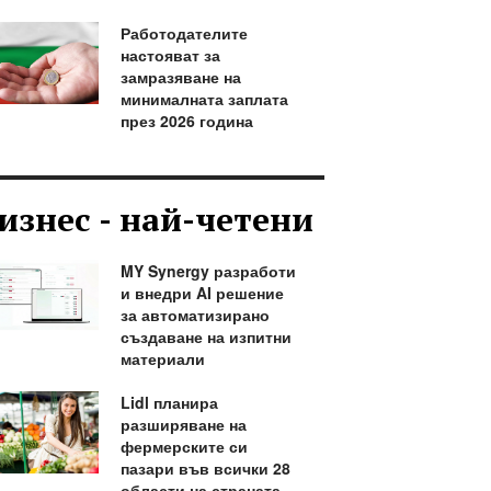
Работодателите
настояват за
замразяване на
минималната заплата
през 2026 година
изнес - най-четени
MY Synergy разработи
и внедри AI решение
за автоматизирано
създаване на изпитни
материали
Lidl планира
разширяване на
фермерските си
пазари във всички 28
области на страната