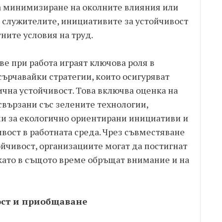
за минимизиране на околните влияния или
а служителите, инициативите за устойчивост
ните условия на труд.
ве при работа играят ключова роля в
сърчавайки стратегии, които осигуряват
чна устойчивост. Това включва оценка на
свързани със зелените технологии,
и за екологично ориентирани инициативи и
ивост в работната среда. Чрез съвместяване
тойчивост, организациите могат да постигнат
 като в същото време обръщат внимание и на
ост и приобщаване