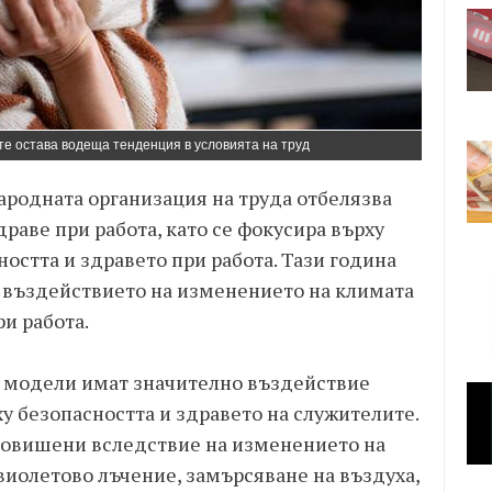
те остава водеща тенденция в условията на труд
ародната организация на труда отбелязва
драве при работа, като се фокусира върху
ността и здравето при работа. Тази година
а въздействието на изменението на климата
ри работа.
 модели имат значително въздействие
ху безопасността и здравето на служителите.
повишени вследствие на изменението на
авиолетово лъчение, замърсяване на въздуха,