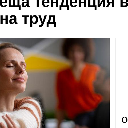
деща тенденция 
на труд
О