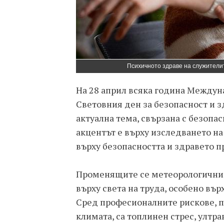
Психичното здраве на служители
На 28 април всяка година Междун
Световния ден за безопасност и з
актуална тема, свързана с безопас
акцентът е върху изследването н
върху безопасността и здравето п
Променящите се метеорологични
върху света на труда, особено вър
Сред професионалните рискове, 
климата, са топлинен стрес, ултр