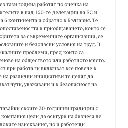
з тази година работят по оценка на
ителите в над 150-те делегации на ЕС и
а 6 континента и обратно в България. Те
нопоставеността и приобщаването, които се
ритети за съвременните организации, се
ословните и безопасни условия на труд. В
никалните проблеми, пред които са
нове на обществото или работното място.
ст при работа ги включват все повече в
е на различни инициативи те целят да
тват чути, уважавани и в безопасност на
тавайки своите 30-годишни традиции с
 компания цели да осигури на бизнеса не
оновите изисквания, но и работещи