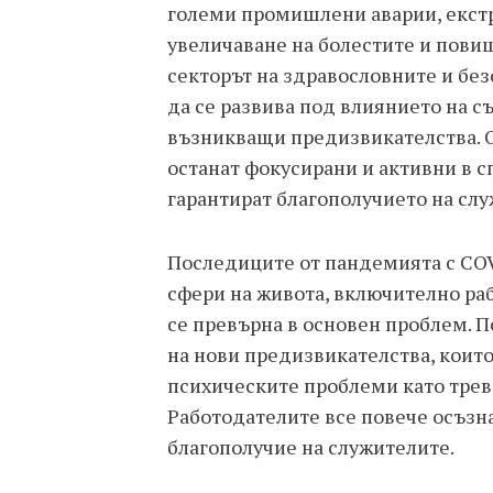
големи промишлени аварии, екст
увеличаване на болестите и повиш
секторът на здравословните и без
да се развива под влиянието на с
възникващи предизвикателства. О
останат фокусирани и активни в с
гарантират благополучието на слу
Последиците от пандемията с COV
сфери на живота, включително раб
се превърна в основен проблем. 
на нови предизвикателства, коит
психическите проблеми като трево
Работодателите все повече осъзн
благополучие на служителите.