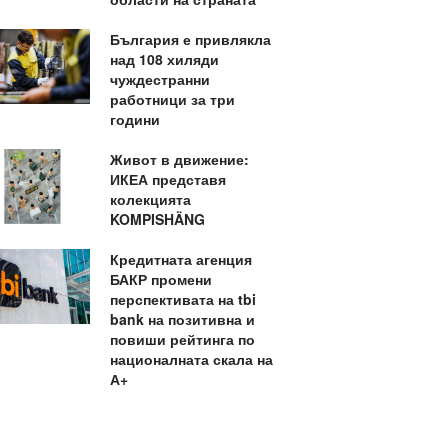
България е привлякла
над 108 хиляди
чуждестранни
работници за три
години
Живот в движение:
ИКЕА представя
колекцията
KOMPISHÄNG
Кредитната агенция
БАКР промени
перспективата на tbi
bank на позитивна и
повиши рейтинга по
националната скала на
А+