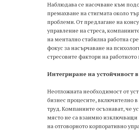
Наблюдава се насочване към подо
премахване на стигмата около тъ
проблеми. От предлагане на конс
управление на стреса, компаниит
на ментално стабилна работна сре
фокус за насърчаване на психолог
стресовите фактори на работното 
Интегриране на устойчивост в
Неотложната необходимост от усто
бизнес процесите, включително в
труд. Компаниите осъзнават, че у
място не са взаимно изключващи 
на отговорното корпоративно упр