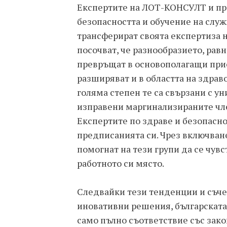
Експертите на ЛОТ-КОНСУЛТ и пре
безопасността и обучение на служ
трансферират своята експертиза н
посочват, че разнообразието, рав
превръщат в основополагащи прио
разширяват и в областта на здрав
голяма степен те са свързани с у
изправени маргинализираните чле
Експертите по здраве и безопасно
предписанията си. Чрез включван
помогнат на тези групи да се чувс
работното си място.
Следвайки тези тенденции и съче
иновативни решения, българската
само пълно съответствие със зак