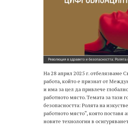
Революция в здравето и безопасността: Ролята
На 28 април 2025 г. отбелязваме 
работа, който е признат от Между
и има за цел да привлече глобалн
работното място. Темата за тази 
безопасността: Ролята на изкуств
работното място“, която поставя 
новите технологии в осигуряванет