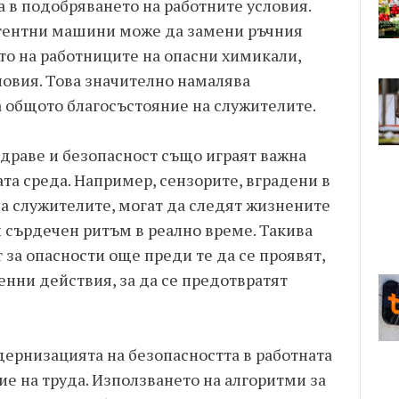
 в подобряването на работните условия.
игентни машини може да замени ръчния
ето на работниците на опасни химикали,
ловия. Това значително намалява
 общото благосъстояние на служителите.
драве и безопасност също играят важна
та среда. Например, сензорите, вградени в
на служителите, могат да следят жизнените
 сърдечен ритъм в реално време. Такива
 за опасности още преди те да се проявят,
нни действия, за да се предотвратят
дернизацията на безопасността в работната
е на труда. Използването на алгоритми за