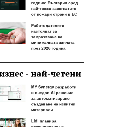
година: България сред
най-тежко засегнатите
от пожари страни в ЕС
Работодателите
настояват за
замразяване на
минималната заплата
през 2026 година
изнес - най-четени
MY Synergy разработи
и внедри AI решение
за автоматизирано
създаване на изпитни
материали
Lidl планира
разширяване на