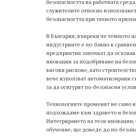
безопасността на работната среда.
служителите относно използванет
безопасността при тяхното прило
В България, въпреки че темпото н
индустриите е по-бавно в сравнен
предприятия започват да осъзнава
иновации за подобряване на безоп
високи рискове, като строителств
вече използват автоматизирани с
за да осигурят по-безопасни усло
Технологиите променят не само на
подхождаме към здравето и безоп
Интегрирането на тези иновации,
обучение, ще доведе до по-безопа