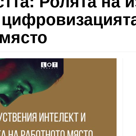
тта: Ролята на 
и цифровизацият
 място