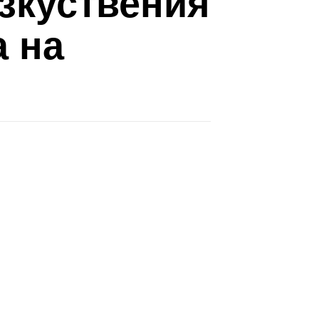
изкуствения
а на