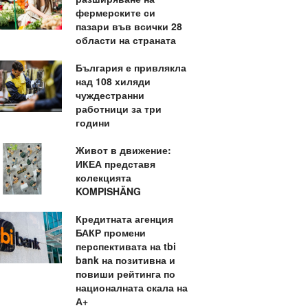
фермерските си
пазари във всички 28
области на страната
България е привлякла
над 108 хиляди
чуждестранни
работници за три
години
Живот в движение:
ИКЕА представя
колекцията
KOMPISHÄNG
Кредитната агенция
БАКР промени
перспективата на tbi
bank на позитивна и
повиши рейтинга по
националната скала на
А+