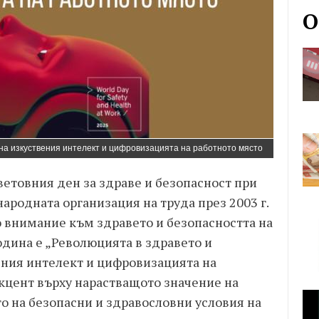
О
 на изкуствения интелект и цифровизацията на работното място
Световния ден за здраве и безопасност при
народната организация на труда през 2003 г.
о внимание към здравето и безопасността на
година е „Революцията в здравето и
ения интелект и цифровизацията на
акцент върху нарастващото значение на
о на безопасни и здравословни условия на