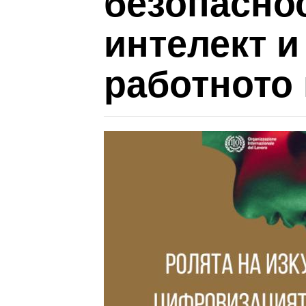
безопаснос
интелект 
работното