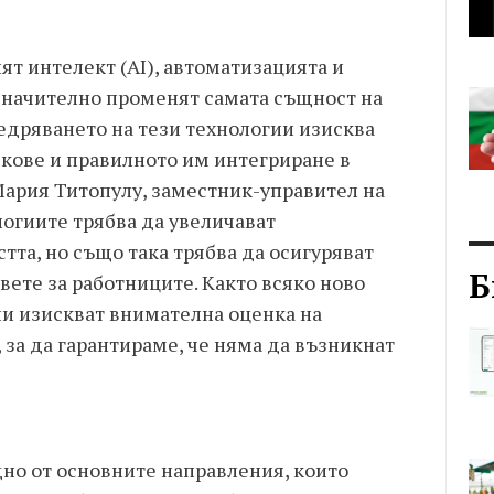
т интелект (AI), автоматизацията и
значително променят самата същност на
недряването на тези технологии изисква
кове и правилното им интегриране в
ария Титопулу, заместник-управител на
ологиите трябва да увеличават
та, но също така трябва да осигуряват
Б
вете за работниците. Както всяко ново
ии изискват внимателна оценка на
за да гарантираме, че няма да възникнат
дно от основните направления, които