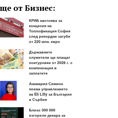
ще от Бизнес:
КРИБ настоява за
концесия на
Топлофикация София
след рекордни загуби
от 220 млн. евро
Държавните
служители ще плащат
осигуровки от 2026 г. с
компенсация в
заплатите
Анамария Симион
поема управлението
на Eli Lilly за България
и Сърбия
Близо 300 000
изгорели декара за