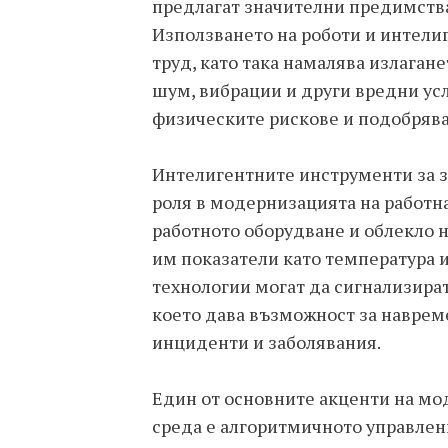
предлагат значителни предимства
Използването на роботи и интел
труд, като така намалява излаган
шум, вибрации и други вредни ус
физическите рискове и подобрява
Интелигентните инструменти за з
роля в модернизацията на работна
работното оборудване и облекло 
им показатели като температура и
технологии могат да сигнализират
което дава възможност за навреме
инциденти и заболявания.
Един от основните акценти на мо
среда е алгоритмичното управлени