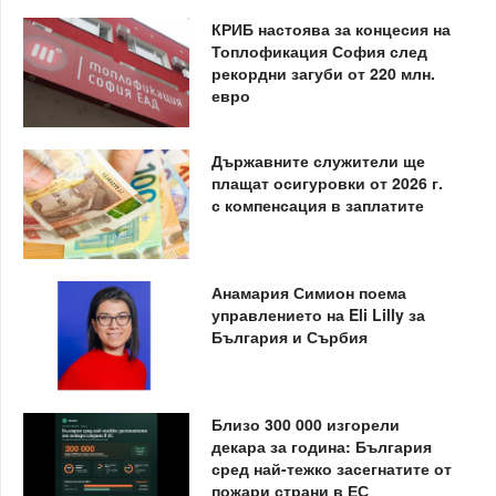
КРИБ настоява за концесия на
Топлофикация София след
рекордни загуби от 220 млн.
евро
Държавните служители ще
плащат осигуровки от 2026 г.
с компенсация в заплатите
Анамария Симион поема
управлението на Eli Lilly за
България и Сърбия
Близо 300 000 изгорели
декара за година: България
сред най-тежко засегнатите от
пожари страни в ЕС