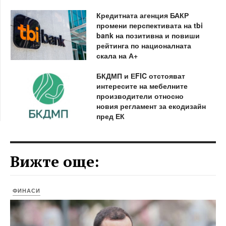
Кредитната агенция БАКР
промени перспективата на tbi
bank на позитивна и повиши
рейтинга по националната
скала на А+
БКДМП и ЕFIC отстояват
интересите на мебелните
производители относно
новия регламент за екодизайн
пред ЕК
Вижте още:
ФИНАСИ