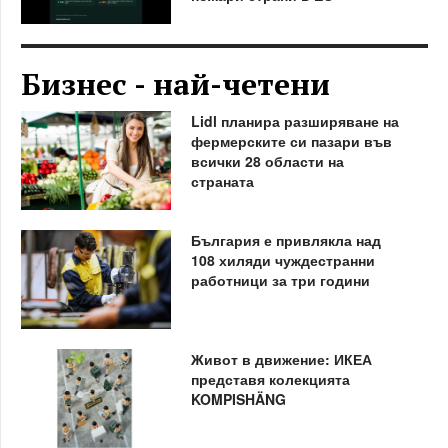
Бизнес - най-четени
Lidl планира разширяване на
фермерските си пазари във
всички 28 области на
страната
България е привлякла над
108 хиляди чуждестранни
работници за три години
Живот в движение: ИКЕА
представя колекцията
KOMPISHÄNG