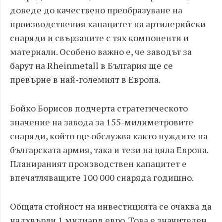
доведе до качествено преобразуване на
производствения капацитет на артилерийски
снаряди и свързаните с тях компоненти и
материали. Особено важно е, че заводът за
барут на Rheinmetall в България ще се
превърне в най-големият в Европа.
Бойко Борисов подчерта стратегическото
значение на завода за 155-милиметровите
снаряди, който ще обслужва както нуждите на
българската армия, така и тези на цяла Европа.
Планираният производствен капацитет е
впечатляващите 100 000 снаряда годишно.
Общата стойност на инвестицията се очаква да
надхвърли 1 милиард евро. Това е значителен