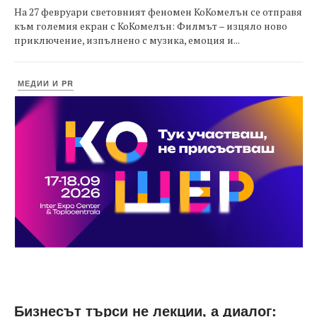
На 27 февруари световният феномен КоКомелън се отправя
към големия екран с КоКомелън: Филмът – изцяло ново
приключение, изпълнено с музика, емоция и...
МЕДИИ И PR
Бизнесът търси не лекции, а диалог: