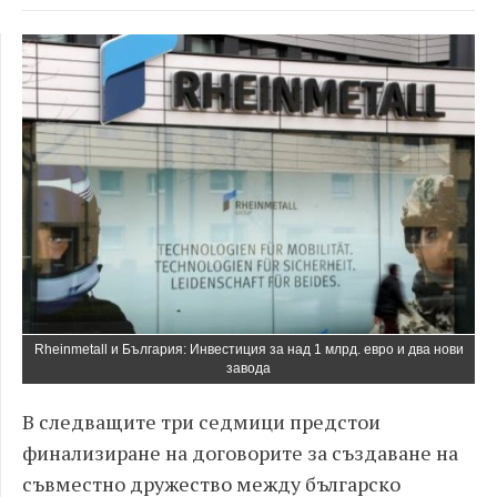
Rheinmetall и България: Инвестиция за над 1 млрд. евро и два нови
завода
В следващите три седмици предстои
финализиране на договорите за създаване на
съвместно дружество между българско