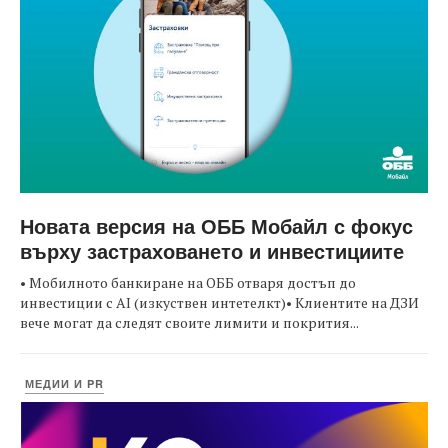
Новата версия на ОББ Мобайл с фокус
върху застраховането и инвестициите
• Мобилното банкиране на ОББ отваря достъп до
инвестиции с AI (изкуствен интетелкт)• Клиентите на ДЗИ
вече могат да следят своите лимити и покрития...
МЕДИИ И PR