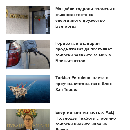
Мащабни кадрови промени в
ръководството на
енергийното дружество
Булгаргаз
Горивата в България
продължават да поскъпват
въпреки заявките за мир в
Близкия изток
Turkish Petroleum влиза в
проучванията за газ в блок
Хан Тервел
Енергийният министър: АЕЦ
„Козлодуй“ работи стабилно
въпреки ниските нива на
Дунав