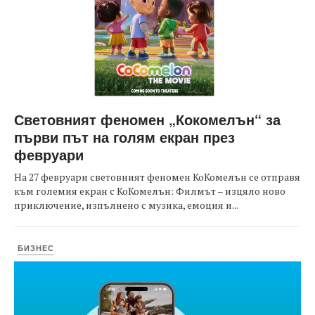
Световният феномен „Кокомелън“ за
първи път на голям екран през
февруари
На 27 февруари световният феномен КоКомелън се отправя
към големия екран с КоКомелън: Филмът – изцяло ново
приключение, изпълнено с музика, емоция и...
БИЗНЕС