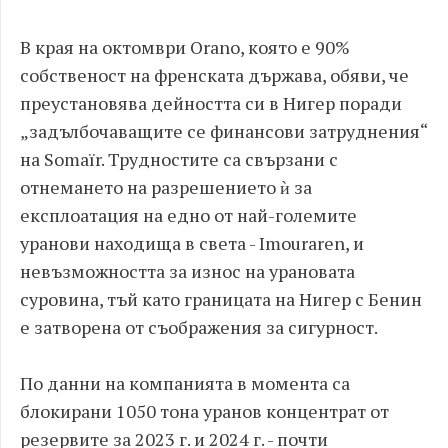
В края на октомври Orano, която е 90%
собственост на френската държава, обяви, че
преустановява дейността си в Нигер поради
„задълбочаващите се финансови затруднения“
на Somaïr. Трудностите са свързани с
отнемането на разрешението ѝ за
експлоатация на едно от най-големите
уранови находища в света - Imouraren, и
невъзможността за износ на урановата
суровина, тъй като границата на Нигер с Бенин
е затворена от съображения за сигурност.
По данни на компанията в момента са
блокирани 1050 тона уранов концентрат от
резервите за 2023 г. и 2024 г. - почти