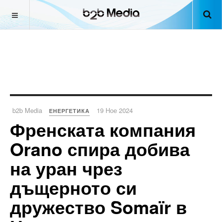
b2b Media
19 Ное 2024
ЕНЕРГЕТИКА
Френската компания
Orano спира добива
на уран чрез
дъщерното си
дружество Somaïr в