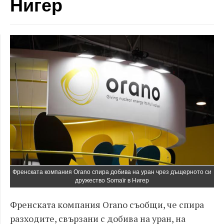
Нигер
Френската компания Orano спира добива на уран чрез дъщерното си
дружество Somaïr в Нигер
Френската компания Orano съобщи, че спира
разходите, свързани с добива на уран, на