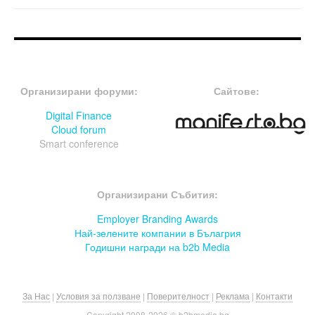
FOOTER-ФОРУМИ
FOOTER-MIDDLE
Организирани форуми:
Сайтове:
Digital Finance
Cloud forum
Smart conference
FOOTER-СЪБИТИЯ
Организирани Събития:
Employer Branding Awards
Най-зелените компании в Бълагрия
Годишни награди на b2b Media
За Нас
|
Условия за ползване
|
Поверителност
|
Реклама
|
Контакти
Copyright 2008-
2026 © b2bmedia.bg