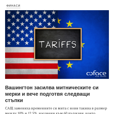
ФИНАСИ
Вашингтон засилва митническите си
мерки и вече подготвя следващи
стъпки
САЩ замениха временните си мита с нови такива в размер
между 10% и 12,5%, насочени към 60 държави, които