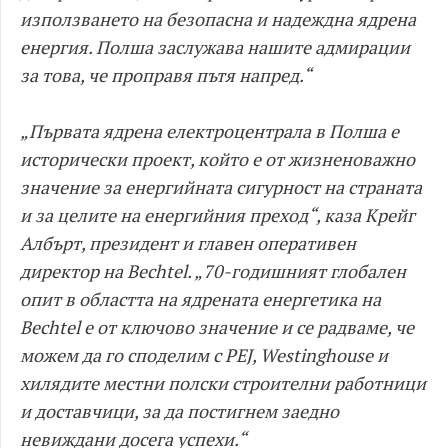
използването на безопасна и надеждна ядрена
енергия. Полша заслужава нашите адмирации
за това, че проправя пътя напред.“
„Първата ядрена електроцентрала в Полша е
исторически проект, който е от жизненоважно
значение за енергийната сигурност на страната
и за целите на енергийния преход“, каза Крейг
Албърт, президент и главен оперативен
директор на Bechtel. „70-годишният глобален
опит в областта на ядрената енергетика на
Bechtel е от ключово значение и се радваме, че
можем да го споделим с PEJ, Westinghouse и
хилядите местни полски строителни работници
и доставчици, за да постигнем заедно
невиждани досега успехи.“