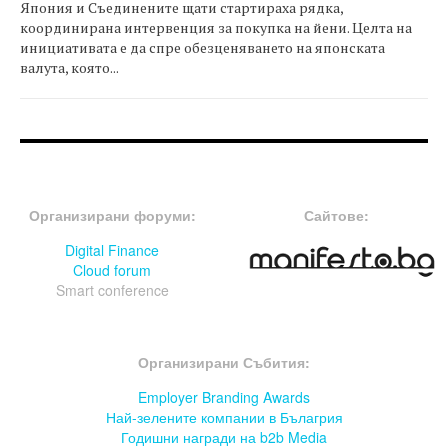
Япония и Съединените щати стартираха рядка,
координирана интервенция за покупка на йени. Целта на
инициативата е да спре обезценяването на японската
валута, която...
FOOTER-ФОРУМИ
FOOTER-MIDDLE
Организирани форуми:
Сайтове:
Digital Finance
Cloud forum
Smart conference
FOOTER-СЪБИТИЯ
Организирани Събития:
Employer Branding Awards
Най-зелените компании в Бълагрия
Годишни награди на b2b Media