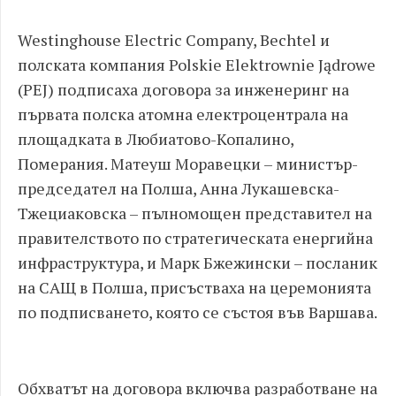
Westinghouse Electric Company, Bechtel и
полската компания Polskie Elektrownie Jądrowe
(PEJ) подписаха договора за инженеринг на
първата полска атомна електроцентрала на
площадката в Любиатово-Копалино,
Померания. Матеуш Моравецки – министър-
председател на Полша, Анна Лукашевска-
Тжециаковска – пълномощен представител на
правителството по стратегическата енергийна
инфраструктура, и Марк Бжежински – посланик
на САЩ в Полша, присъстваха на церемонията
по подписването, която се състоя във Варшава.
Обхватът на договора включва разработване на