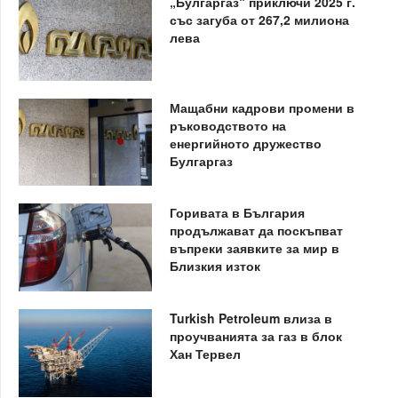
„Булгаргаз“ приключи 2025 г.
със загуба от 267,2 милиона
лева
Мащабни кадрови промени в
ръководството на
енергийното дружество
Булгаргаз
Горивата в България
продължават да поскъпват
въпреки заявките за мир в
Близкия изток
Turkish Petroleum влиза в
проучванията за газ в блок
Хан Тервел