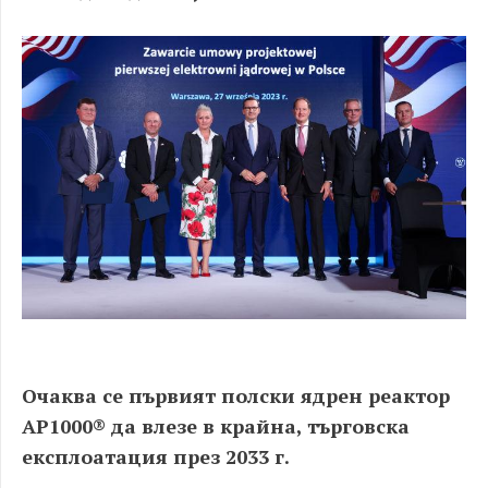
Очаква се първият полски ядрен реактор
AP1000® да влезе в крайна, търговска
експлоатация през 2033 г.