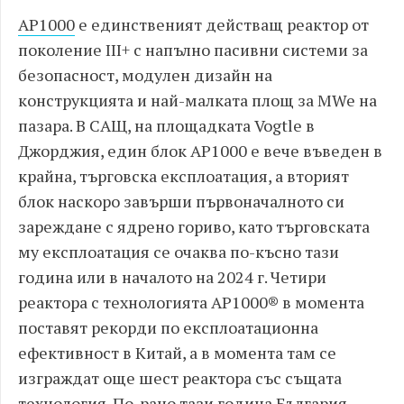
AP1000
е единственият действащ реактор от
поколение III+ с напълно пасивни системи за
безопасност, модулен дизайн на
конструкцията и най-малката площ за MWe на
пазара. В САЩ, на площадката Vogtle в
Джорджия, един блок AP1000 е вече въведен в
крайна, търговска експлоатация, а вторият
блок наскоро завърши първоначалното си
зареждане с ядрено гориво, като търговската
му експлоатация се очаква по-късно тази
година или в началото на 2024 г. Четири
реактора с технологията AP1000® в момента
поставят рекорди по експлоатационна
ефективност в Китай, а в момента там се
изграждат още шест реактора със същата
технология. По-рано тази година България