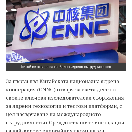
Китай се отваря за глобално ядрено сътрудничество
За първи път Китайската национална ядрена
кооперация (CNNC) отваря за света десет от
своите ключови изследователски съоръжения
за ядрени технологии и тестови платформи, с
цел насърчаване на международното
сътрудничество. Сред достъпните инсталации
са най-високо енергийният компактен