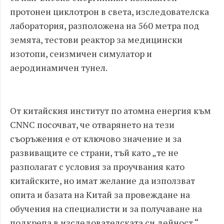
протонен циклотрон в света, изследователска
лаборатория, разположена на 560 метра под
земята, тестови реактор за медицински
изотопи, сеизмичен симулатор и
аеродинамичен тунел.
От китайския институт по атомна енергия към
CNNC посочват, че отварянето на тези
съоръжения е от ключово значение и за
развиващите се страни, тъй като „те не
разполагат с условия за проучвания като
китайските, но имат желание да използват
опита и базата на Китай за провеждане на
обучения на специалисти и за получаване на
подкрепа в изследователската си дейност.“