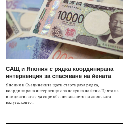
САЩ и Япония с рядка координирана
интервенция за спасяване на йената
Япония и Съединените щати стартираха рядка,
координирана интервенция за покупка на йени. Целта на
инициативата е да спре обезценяването на японската
валута, която...