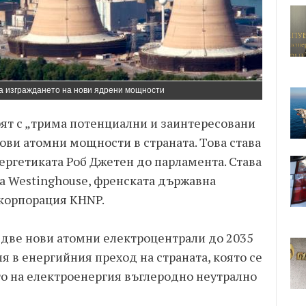
а изграждането на нови ядрени мощности
ят с „трима потенциални и заинтересовани
ови атомни мощности в страната. Това става
ергетиката Роб Джетен до парламента. Става
та Westinghouse, френската държавна
корпорация KHNP.
две нови атомни електроцентрали до 2035
я в енергийния преход на страната, която се
о на електроенергия въглеродно неутрално