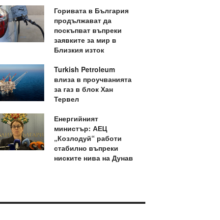
Горивата в България
продължават да
поскъпват въпреки
заявките за мир в
Близкия изток
Turkish Petroleum
влиза в проучванията
за газ в блок Хан
Тервел
Енергийният
министър: АЕЦ
„Козлодуй“ работи
стабилно въпреки
ниските нива на Дунав