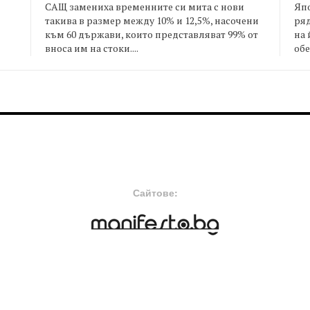
САЩ замениха временните си мита с нови
Япо
такива в размер между 10% и 12,5%, насочени
ряд
към 60 държави, които представляват 99% от
на 
я
вноса им на стоки....
обе
FOOTER-MIDDLE
F
Сайтове: