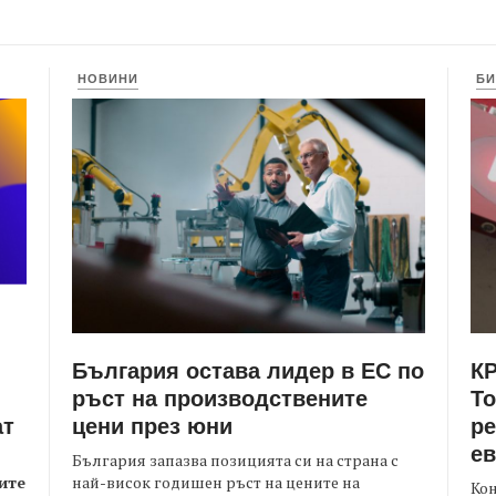
НОВИНИ
БИ
България остава лидер в ЕС по
КР
ръст на производствените
Т
цени през юни
ре
ат
е
България запазва позицията си на страна с
най-висок годишен ръст на цените на
ите
Кон