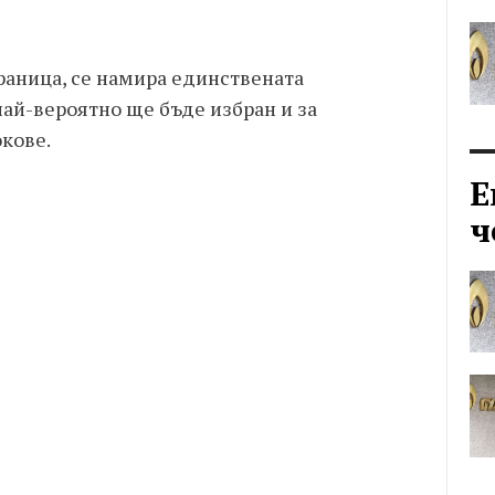
граница, се намира единствената
най-вероятно ще бъде избран и за
кове.
Е
ч