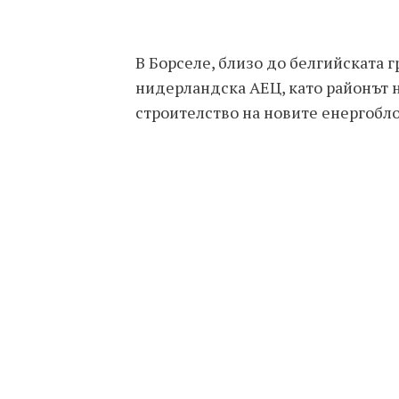
В Борселе, близо до белгийската 
нидерландска АЕЦ, като районът 
строителство на новите енергобло