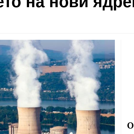
ето на нови ядре
О