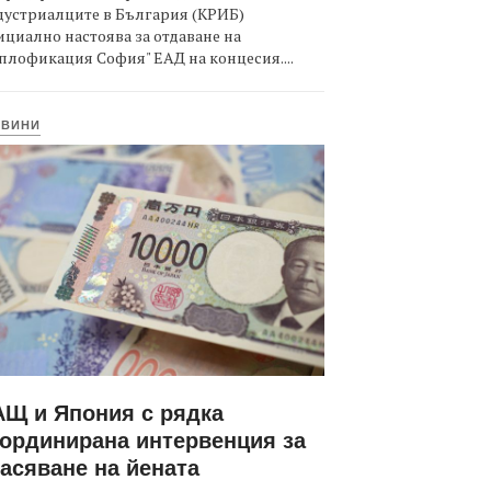
дустриалците в България (КРИБ)
циално настоява за отдаване на
плофикация София" ЕАД на концесия....
ОВИНИ
Щ и Япония с рядка
ординирана интервенция за
асяване на йената