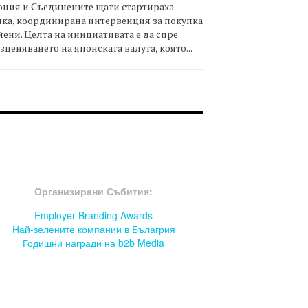
ния и Съединените щати стартираха
ка, координирана интервенция за покупка
йени. Целта на инициативата е да спре
зценяването на японската валута, която...
OOTER-СЪБИТИЯ
Организирани Събития:
Employer Branding Awards
Най-зелените компании в Бълагрия
Годишни награди на b2b Media