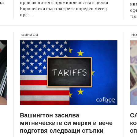
производител в промишлеността в целия
на
ин
Европейски съюз за трети пореден месец
офи
през...
"То
ФИНАСИ
Н
Вашингтон засилва
СА
митническите си мерки и вече
ко
подготвя следващи стъпки
сп