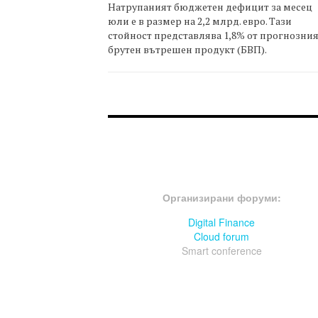
Натрупаният бюджетен дефицит за месец
юли е в размер на 2,2 млрд. евро. Тази
стойност представлява 1,8% от прогнозни
брутен вътрешен продукт (БВП).
FOOTER-ФОРУМИ
Организирани форуми:
Digital Finance
Cloud forum
Smart conference