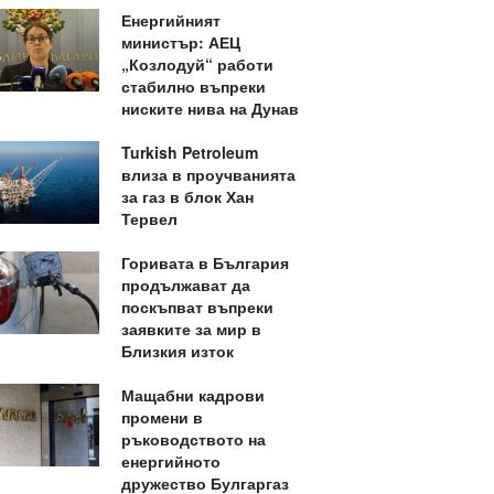
Енергийният
министър: АЕЦ
„Козлодуй“ работи
стабилно въпреки
ниските нива на Дунав
Turkish Petroleum
влиза в проучванията
за газ в блок Хан
Тервел
Горивата в България
продължават да
поскъпват въпреки
заявките за мир в
Близкия изток
Мащабни кадрови
промени в
ръководството на
енергийното
дружество Булгаргаз