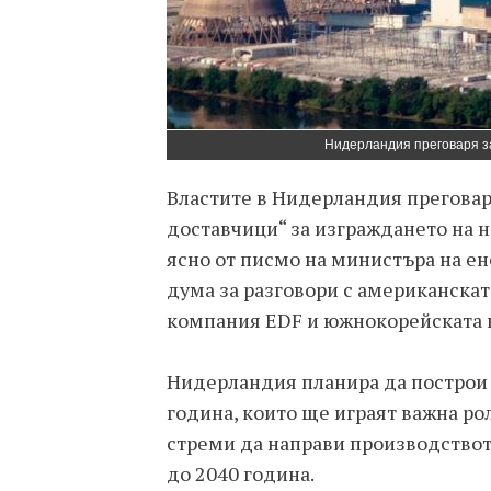
Нидерландия преговаря з
Властите в Нидерландия преговар
доставчици“ за изграждането на н
ясно от писмо на министъра на ен
дума за разговори с американска
компания EDF и южнокорейската 
Нидерландия планира да построи 
година, които ще играят важна рол
стреми да направи производствот
до 2040 година.