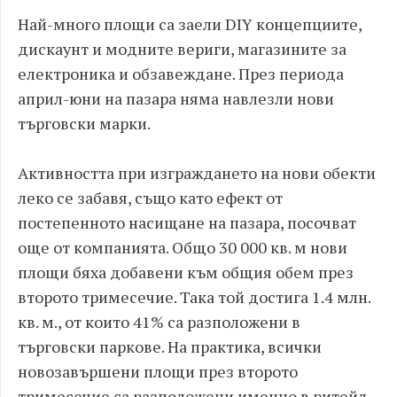
Най-много площи са заели DIY концепциите,
дискаунт и модните вериги, магазините за
електроника и обзавеждане. През периода
април-юни на пазара няма навлезли нови
търговски марки.
Активността при изграждането на нови обекти
леко се забавя, също като ефект от
постепенното насищане на пазара, посочват
още от компанията. Общо 30 000 кв. м нови
площи бяха добавени към общия обем през
второто тримесечие. Така той достига 1.4 млн.
кв. м., от които 41% са разположени в
търговски паркове. На практика, всички
новозавършени площи през второто
тримесечие са разположени именно в ритейл