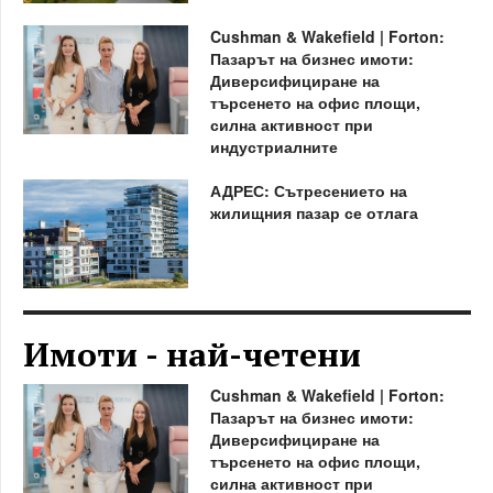
Cushman & Wakefield | Forton:
Пазарът на бизнес имоти:
Диверсифициране на
търсенето на офис площи,
силна активност при
индустриалните
АДРЕС: Сътресението на
жилищния пазар се отлага
Имоти - най-четени
Cushman & Wakefield | Forton:
Пазарът на бизнес имоти:
Диверсифициране на
търсенето на офис площи,
силна активност при