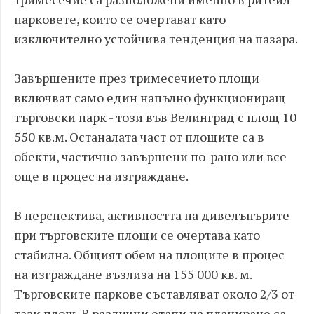
парковете, които се очертават като
изключително устойчива тенденция на пазара.
Завършените през тримесечието площи
включват само един напълно функциониращ
търговски парк - този във Велинград с площ 10
550 кв.м. Останалата част от площите са в
обекти, частично завършени по-рано или все
още в процес на изграждане.
В перспектива, активността на дивелъпърите
при търговските площи се очертава като
стабилна. Общият обем на площите в процес
на изграждане възлиза на 155 000 кв. м.
Търговските паркове съставляват около 2/3 от
тази площ. В различни етапи на планиране са