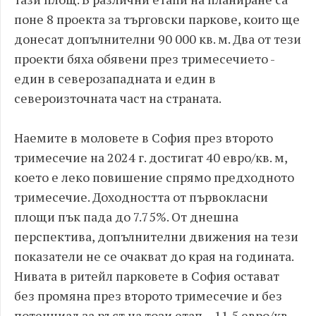
поне 8 проекта за търговски паркове, които ще
донесат допълнителни 90 000 кв. м. Два от тези
проекти бяха обявени през тримесечието -
един в северозападната и един в
североизточната част на страната.
Наемите в моловете в София през второто
тримесечие на 2024 г. достигат 40 евро/кв. м,
което е леко повишение спрямо предходното
тримесечие. Доходността от първокласни
площи пък пада до 7.75%. От днешна
перспектива, допълнителни движения на тези
показатели не се очакват до края на годината.
Нивата в ритейл парковете в София остават
без промяна през второто тримесечие и без
потенциал за ръст на този етап – 11.5 евро/кв.