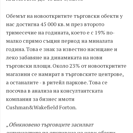
Обемът на новооткритите търговски обекти у
нас достигна 45 000 кв. м през второто
тримесечие на годината, което е с 19% по-
малко спрямо същия период на миналата
година. Това е знак за известно насищане и
леко забавяне на динамиката на нови
търговски площи. Около 23% от новооткритите
магазини се намират в търговските центрове,
а останалите - в ритейл паркове. Това се
посочва в анализа на консултантската
компания за бизнес имоти
Cushman&Wakefield Forton.
„Обикновено търговците засилват
активностите по откриване на нови обекти