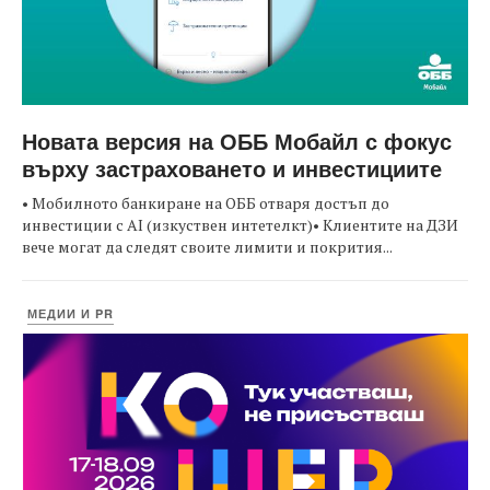
Новата версия на ОББ Мобайл с фокус
върху застраховането и инвестициите
• Мобилното банкиране на ОББ отваря достъп до
инвестиции с AI (изкуствен интетелкт)• Клиентите на ДЗИ
вече могат да следят своите лимити и покрития...
МЕДИИ И PR