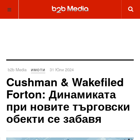
b2b Media
31 Юли 2024
ИМОТИ
Cushman & Wakefiled
Forton: Динамиката
при новите търговски
обекти се забавя