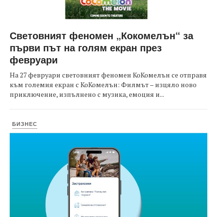
Световният феномен „Кокомелън“ за
първи път на голям екран през
февруари
На 27 февруари световният феномен КоКомелън се отправя
към големия екран с КоКомелън: Филмът – изцяло ново
приключение, изпълнено с музика, емоция и...
БИЗНЕС