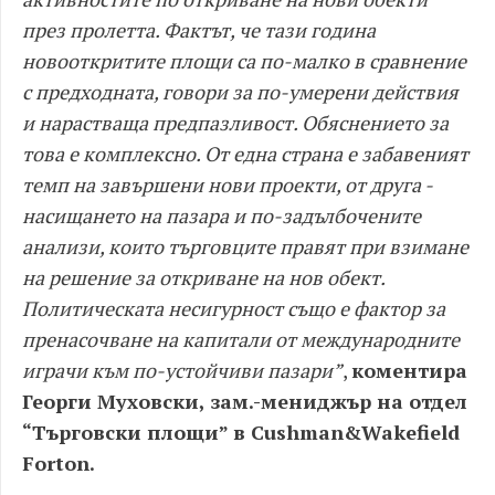
през пролетта. Фактът, че тази година
новооткритите площи са по-малко в сравнение
с предходната, говори за по-умерени действия
и нарастваща предпазливост. Обяснението за
това е комплексно. От една страна е забавеният
темп на завършени нови проекти, от друга -
насищането на пазара и по-задълбочените
анализи, които търговците правят при взимане
на решение за откриване на нов обект.
Политическата несигурност също е фактор за
пренасочване на капитали от международните
играчи към по-устойчиви пазари”
,
коментира
Георги Муховски, зам.-мениджър на отдел
“Търговски площи” в Cushman&Wakefield
Forton.