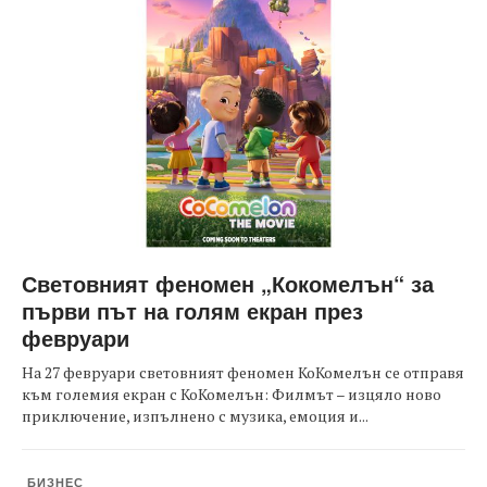
Световният феномен „Кокомелън“ за
първи път на голям екран през
февруари
На 27 февруари световният феномен КоКомелън се отправя
към големия екран с КоКомелън: Филмът – изцяло ново
приключение, изпълнено с музика, емоция и...
БИЗНЕС