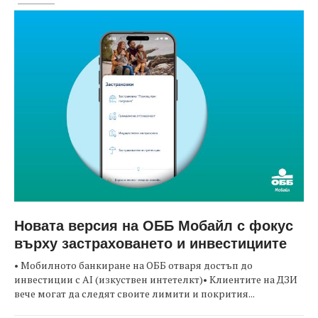
Новата версия на ОББ Мобайл с фокус
върху застраховането и инвестициите
• Мобилното банкиране на ОББ отваря достъп до
инвестиции с AI (изкуствен интетелкт)• Клиентите на ДЗИ
вече могат да следят своите лимити и покрития...