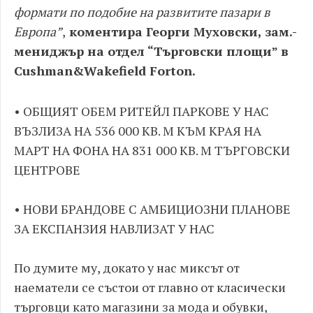
формати по подобие на развитите пазари в
Европа”
,
коментира Георги Муховски, зам.-
мениджър на отдел “Търговски площи” в
Cushman&Wakefield Forton.
• ОБЩИЯТ ОБЕМ РИТЕЙЛ ПАРКОВЕ У НАС
ВЪЗЛИЗА НА 536 000 КВ. М КЪМ КРАЯ НА
МАРТ НА ФОНА НА 831 000 КВ. М ТЪРГОВСКИ
ЦЕНТРОВЕ
• НОВИ БРАНДОВЕ С АМБИЦИОЗНИ ПЛАНОВЕ
ЗА ЕКСПАНЗИЯ НАВЛИЗАТ У НАС
По думите му, докато у нас миксът от
наематели се състои от главно от класически
търговци като магазини за мода и обувки,