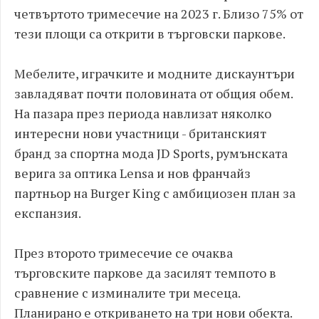
четвъртото тримесечие на 2023 г. Близо 75% от
тези площи са открити в търговски паркове.
Мебелите, играчките и модните дискаунтъри
завладяват почти половината от общия обем.
На пазара през периода навлизат няколко
интересни нови участници - британският
бранд за спортна мода JD Sports, румънската
верига за оптика Lensa и нов франчайз
партньор на Burger King с амбициозен план за
експанзия.
През второто тримесечие се очаква
търговските паркове да засилят темпото в
сравнение с изминалите три месеца.
Планирано е откриването на три нови обекта.