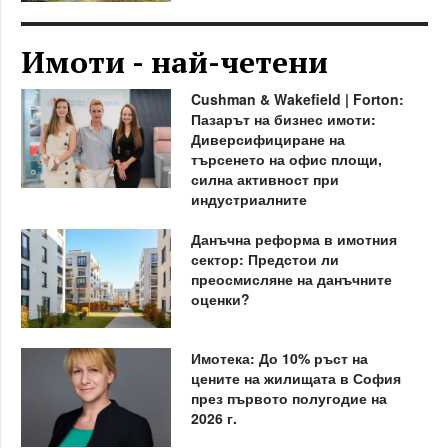
Имоти - най-четени
Cushman & Wakefield | Forton:
Пазарът на бизнес имоти:
Диверсифициране на
търсенето на офис площи,
силна активност при
индустриалните
Данъчна реформа в имотния
сектор: Предстои ли
преосмисляне на данъчните
оценки?
Имотека: До 10% ръст на
цените на жилищата в София
през първото полугодие на
2026 г.