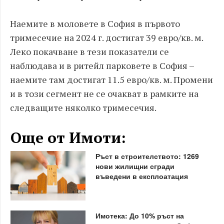
Наемите в моловете в София в първото
тримесечие на 2024 г. достигат 39 евро/кв. м.
Леко покачване в тези показатели се
наблюдава и в ритейл парковете в София –
наемите там достигат 11.5 евро/кв. м. Промени
и в този сегмент не се очакват в рамките на
следващите няколко тримесечия.
Още от Имоти:
Ръст в строителството: 1269
нови жилищни сгради
въведени в експлоатация
Имотека: До 10% ръст на