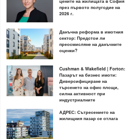
цените на жилищата в София
през първото полугодие на
2026 г.
Данъчна реформа в имотния
сектор: Предстои ли
преосмисляне на данъчните
оценки?
Cushman & Wakefield | Forton:
Пазарът на бизнес имоти:
Диверсифициране на
търсенето на офис площи,
силна активност при
индустриалните
АДРЕС: Сътресението на
жилищния пазар се отлага