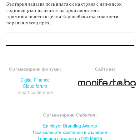
България запазва позицията си на страна с най-висок
годишен ръст на цените на производител в
промишлеността в целия Европейски съюз за трети
пореден месец през...
FOOTER-ФОРУМИ
FOOTER-MIDDLE
Организирани форуми:
Сайтове:
Digital Finance
Cloud forum
Smart conference
FOOTER-СЪБИТИЯ
Организирани Събития:
Employer Branding Awards
Най-зелените компании в Бълагрия
Годишни награди на b2b Media