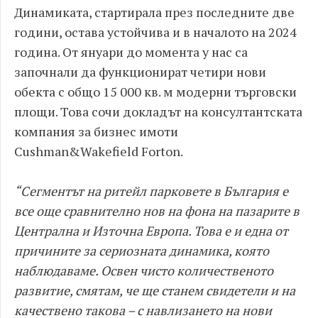
Динамиката, стартирала през последните две
години, остава устойчива и в началото на 2024
година. От януари до момента у нас са
започнали да функционират четири нови
обекта с общо 15 000 кв. м модерни търговски
площи. Това сочи докладът на консултантската
компания за бизнес имоти
Cushman&Wakefield Forton.
“Сегментът на ритейл парковете в България е
все още сравнително нов на фона на пазарите в
Централна и Източна Европа. Това е и една от
причините за сериозната динамика, която
наблюдаваме. Освен чисто количественото
развитие, смятам, че ще станем свидетели и на
качествено такова – с навлизането на нови