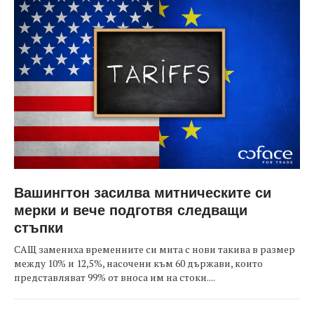
Вашингтон засилва митническите си
мерки и вече подготвя следващи
стъпки
САЩ замениха временните си мита с нови такива в размер
между 10% и 12,5%, насочени към 60 държави, които
представляват 99% от вноса им на стоки....