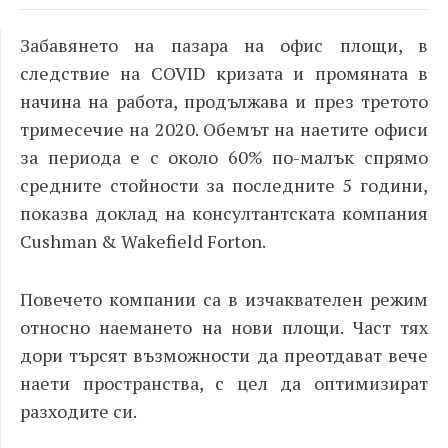
Забавянето на пазара на офис площи, в
следствие на COVID
кризата и промяната в
начина на работа, продължава и през третото
тримесечие на 2020. Обемът на наетите офиси
за периода е с около 60% по-малък спрямо
средните стойности за последните 5 години,
показва доклад на консултантската компания
Cushman
& Wakefield
Forton
.
Повечето компании са в изчаквателен режим
относно наемането на нови площи. Част тях
дори търсят възможности да преотдават вече
наети пространства, с цел да оптимизират
разходите си.