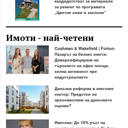
кандидатстват за материали
за ремонт по програмата
„Цветни хижи и заслони“
Имоти - най-четени
Cushman & Wakefield | Forton:
Пазарът на бизнес имоти:
Диверсифициране на
търсенето на офис площи,
силна активност при
индустриалните
Данъчна реформа в имотния
сектор: Предстои ли
преосмисляне на данъчните
оценки?
Имотека: До 10% ръст на
цените на жилищата в София