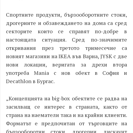
Спортните продукти, бързооборотните стоки,
дрогериите и обзавеждането на дома са сред
секторите които се справят по-добре в
настоящата ситуация. Сред по-значимите
откривания през третото тримесечие са
новият магазини на IKEA
във Варна, JYSK
с две
нови локации, веригата за дрехи втора
употреба
Mania
с нов обект в София и
Decathlon
в Бургас.
„
Концепцията на big
-box
обектите се радва на
засилващ се интерес в страната, както от
страна на наематели така и на крайни клиенти.
Форматът е предпочитан от търговците на
бързооборотни стоки, дрогерии, дискаунт