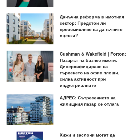
Данъчна реформа в имотния
сектор: Предстои ли
преосмисляне на данъчните
оценки?
Cushman & Wakefield | Forton:
Пазарът на бизнес имоти:
Диверсифициране на
търсенето на офис площи,
силна активност при
индустриалните
АДРЕС: Сътресението на
жилищния пазар се отлага
Хижи и заслони могат да