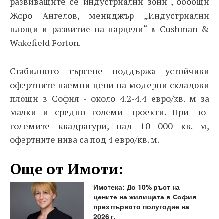
развиващите се индустриални зони“, обобщи
Жоро Ангелов, мениджър „Индустриални
площи и развитие на парцели“ в
Cushman
&
Wakefield
Forton
.
Стабилното търсене поддържа устойчиви
офертните наемни цени на модерни складови
площи в София - около 4.2-4.4 евро/кв. м за
малки и средно големи проекти. При по-
големите квадратури, над 10 000 кв. м,
офертните нива са под 4 евро/кв. м.
Още от Имоти:
Имотека: До 10% ръст на
цените на жилищата в София
през първото полугодие на
2026 г.