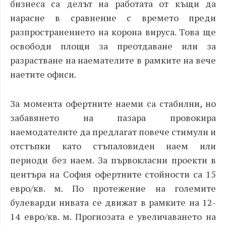
бизнеса са делът на работата от къщи да
нарасне в сравнение с времето преди
разпространението на корона вируса. Това ще
освободи площи за преотдаване или за
разрастване на наемателите в рамките на вече
наетите офиси.
За момента офертните наеми са стабилни, но
забавянето на пазара провокира
наемодателите да предлагат повече стимули и
отстъпки като стъпаловиден наем или
периоди без наем. За първокласни проекти в
центъра на София офертните стойности са 15
евро/кв. м. По протежение на големите
булеварди нивата се движат в рамките на 12-
14 евро/кв. м. Прогнозата е увеличаването на