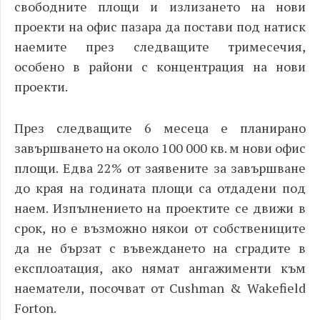
свободните площи и излизането на нови
проекти на офис пазара да постави под натиск
наемите през следващите тримесечия,
особено в райони с концентрация на нови
проекти.
През следващите 6 месеца е планирано
завършването на около 100 000 кв. м нови офис
площи. Едва
22% от заявените за завършване
до края на годината площи са отдадени под
наем. Изпълнението на проектите
се движи в
срок, но е възможно някои от собствениците
да не бързат с въвеждането на сградите в
експлоатация, ако нямат ангажименти към
наематели,
посочват от Cushman
& Wakefield
Forton
.