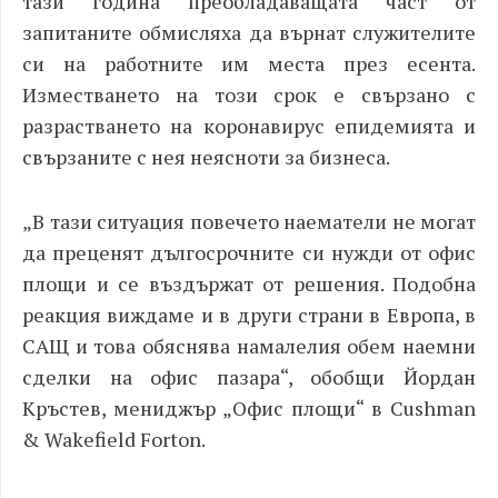
тази година преобладаващата част от
запитаните обмисляха да върнат служителите
си на работните им места през есента.
Изместването на този срок е свързано с
разрастването на коронавирус епидемията и
свързаните с нея неясноти за бизнеса.
„
В тази ситуация повечето наематели не могат
да преценят дългосрочните си нужди от офис
площи и се въздържат от решения. Подобна
реакция виждаме и в други страни в Европа, в
САЩ и това обяснява намалелия обем наемни
сделки на офис пазара“, обобщи Йордан
Кръстев, мениджър „Офис площи“ в
Cushman
& Wakefield Forton
.