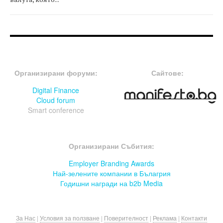
FOOTER-ФОРУМИ
FOOTER-MIDDLE
Организирани форуми:
Сайтове:
Digital Finance
Cloud forum
Smart conference
FOOTER-СЪБИТИЯ
Организирани Събития:
Employer Branding Awards
Най-зелените компании в Бълагрия
Годишни награди на b2b Media
За Нас
|
Условия за ползване
|
Поверителност
|
Реклама
|
Контакти