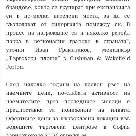
брандове, които се групират при експанзията
си в по-малки населени места, за да се
възползват от синергията помежду си. В
процес на изграждане са и няколко ритейл
парка в регионални градове в страната“,
уточни Иван Граматиков, мениджър
„Търговски площи“ в Cushman
& Wakefield
Forton
.
След няколко години на плавен ръст на
наемните цени, по-слабата активност на
наемателите през последните месеци е
предпоставка за понижение на нивата.
Офертните цени за първокласни локации във
водещите търговски центрове в София
варират около 30-36 евро/кв. м.