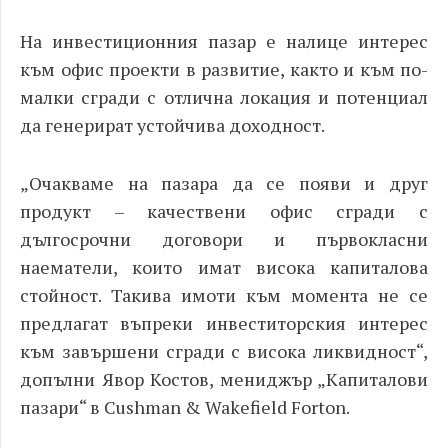
На инвестиционния пазар е налице интерес
към офис проекти в развитие, както и към по-
малки сгради с отлична локация и потенциал
да генерират устойчива доходност.
„
Очакваме на пазара да се появи и друг
продукт – качествени офис сгради с
дългосрочни договори и първокласни
наематели, които имат висока капиталова
стойност. Такива имоти към момента не се
предлагат въпреки инвеститорския интерес
към завършени сгради с висока ликвидност“,
допълни Явор Костов, мениджър „Капиталови
пазари“ в Cushman
& Wakefield
Forton
.