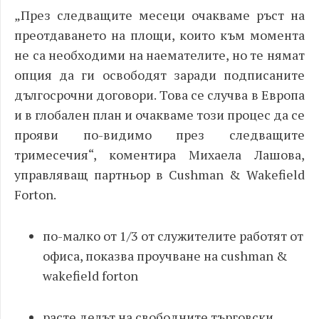
„
През следващите месеци очакваме ръст на
преотдаването на площи, които към момента
не са необходими на наемателите, но те нямат
опция да ги освободят заради подписаните
дългосрочни договори. Това се случва в Европа
и в глобален план и очакваме
този процес да се
прояви по-видимо през следващите
тримесечия“, коментира Михаела Лашова,
управляващ партньор в Cushman
& Wakefield
Forton
.
по-малко от 1/3 от служителите работят от
офиса, показва проучване на cushman
&
wakefield
forton
расте делът на свободните търговски