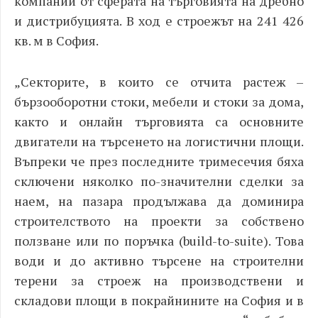
компании от сферата на търговията на дребно
и дистрибуцията. В ход е строежът на 241 426
кв. м в София.
„
Секторите, в които се отчита растеж –
бързооборотни стоки, мебели и стоки за дома,
както и онлайн търговията са основните
двигатели на търсенето на логистични площи.
Въпреки че през последните тримесечия бяха
сключени няколко по-значителни сделки за
наем, на пазара продължава да доминира
строителството на проекти за собствено
ползване или по поръчка (build
-to
-suit
е). Това
води и до активно търсене на строителни
терени за строеж на производствени и
складови площи в покрайнините на София и в