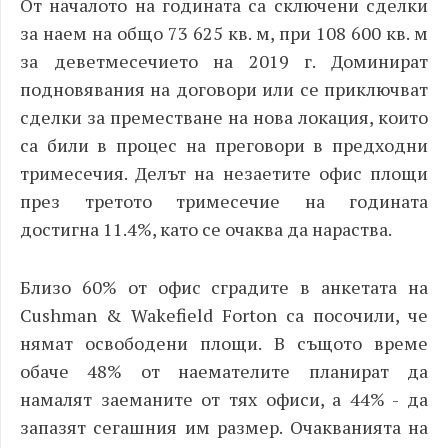
От началото на годината са сключени сделки
за наем на общо 73 625 кв. м, при 108 600 кв. м
за деветмесечието на 2019 г. Доминират
подновявания на договори или се приключват
сделки за преместване на нова локация, които
са били в процес на преговори в предходни
тримесечия. Делът на незаетите офис площи
през третото тримесечие на годината
достигна 11.4%, като се очаква да нараства.
Близо 60% от офис сградите в анкетата на
Cushman & Wakefield Forton
са посочили, че
нямат освободени площи. В същото време
обаче 48% от наемателите планират да
намалят заеманите от тях офиси, а 44% - да
запазят сегашния им размер. Очакванията на