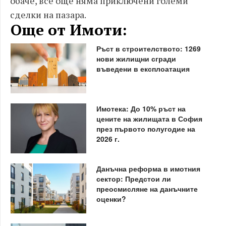
обаче, все още няма приключени големи
сделки на пазара.
Още от Имоти:
Ръст в строителството: 1269
нови жилищни сгради
въведени в експлоатация
Имотека: До 10% ръст на
цените на жилищата в София
през първото полугодие на
2026 г.
Данъчна реформа в имотния
сектор: Предстои ли
преосмисляне на данъчните
оценки?