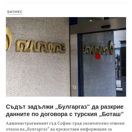
БИЗНЕС
Съдът задължи „Булгаргаз“ да разкрие
данните по договора с турския „Боташ“
Административният съд София-град окончателно отмени
отказа на „Булгаргаз“ да предостави информация за