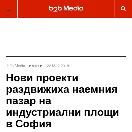
b2b Media
22 Май 2018
ИМОТИ
Нови проекти
раздвижиха наемния
пазар на
индустриални площи
в София