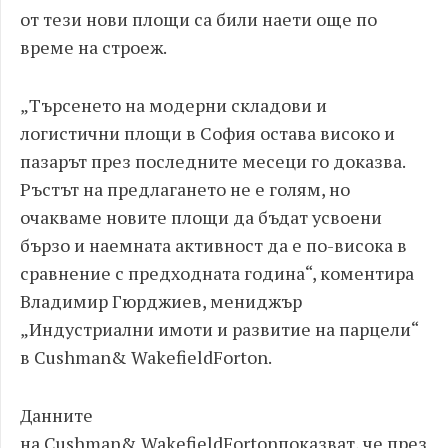
от тези нови площи са били наети още по
време на строеж.
„Търсенето на модерни складови и
логистични площи в София остава високо и
пазарът през последните месеци го доказва.
Ръстът на предлагането не е голям, но
очакваме новите площи да бъдат усвоени
бързо и наемната активност да е по-висока в
сравнение с предходната година“, коментира
Владимир Гюрджиев, мениджър
„Индустриални имоти и развитие на парцели“
в Cushman
& WakefieldForton
.
Данните
на Cushman
& WakefieldForton
показват, че през