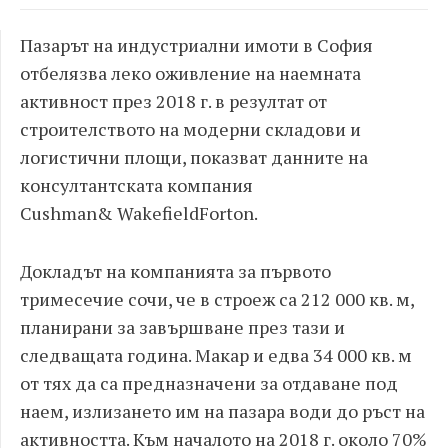
Пазарът на индустриални имоти в София
отбелязва леко оживление на наемната
активност през 2018 г. в резултат от
строителството на модерни складови и
логистични площи, показват данните на
консултантската компания
Cushman
& WakefieldForton
.
Докладът на компанията за първото
тримесечие сочи, че в строеж са 212 000 кв. м,
планирани за завършване през тази и
следващата година. Макар и едва 34 000 кв. м
от тях да са предназначени за отдаване под
наем, излизането им на пазара води до ръст на
активността. Към началото на 2018 г. около 70%