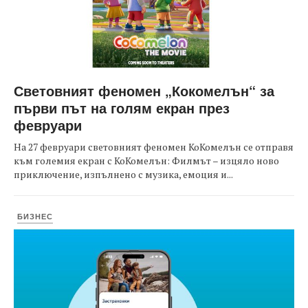
Световният феномен „Кокомелън“ за
първи път на голям екран през
февруари
На 27 февруари световният феномен КоКомелън се отправя
към големия екран с КоКомелън: Филмът – изцяло ново
приключение, изпълнено с музика, емоция и...
БИЗНЕС