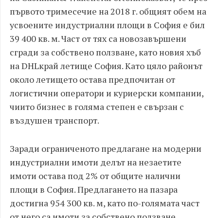
първото тримесечие на 2018 г. общият обем на
усвоените индустриални площи в София е бил
39 400 кв. м. Част от тях са новозавършени
сгради за собствено ползване, като новия хъб
на DHL
край летище София. Като цяло районът
около летището остава предпочитан от
логистични оператори и куриерски компании,
чиито бизнес в голяма степен е свързан с
въздушен транспорт.
Заради ограниченото предлагане на модерни
индустриални имоти делът на незаетите
имоти остава под 2% от общите налични
площи в София. Предлагането на пазара
достигна 954 300 кв. м, като по-голямата част
от него са имоти за собствено ползване.