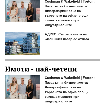
Cushman & Wakefield | Forton:
Пазарът на бизнес имоти:
Диверсифициране на
търсенето на офис площи,
силна активност при
индустриалните
АДРЕС: Сътресението на
жилищния пазар се отлага
Имоти - най-четени
Cushman & Wakefield | Forton:
Пазарът на бизнес имоти:
Диверсифициране на
търсенето на офис площи,
силна активност при
индустриалните