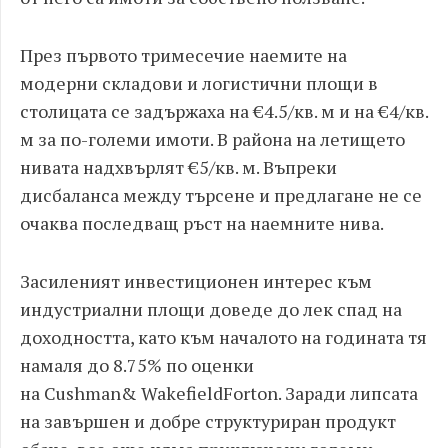
През първото тримесечие наемите на
модерни складови и логистични площи в
столицата се задържаха на €4.5/кв. м и на €4/кв.
м за по-големи имоти. В района на летището
нивата надхвърлят €5/кв. м. Въпреки
дисбаланса между търсене и предлагане не се
очаква последващ ръст на наемните нива.
Засиленият инвестиционен интерес към
индустриални площи доведе до лек спад на
доходността, като към началото на годината тя
намаля до 8.75% по оценки
на Cushman
& WakefieldForton
. Заради липсата
на завършен и добре структуриран продукт