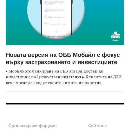
Новата версия на ОББ Мобайл с фокус
върху застраховането и инвестициите
• Мобилното банкиране на ОББ отваря достъп до
инвестиции с AI (изкуствен интетелкт)• Клиентите на ДЗИ
вече могат да следят своите лимити и покрития...
FOOTER-ФОРУМИ
FOOTER-MIDDLE
Организирани форуми:
Сайтове: