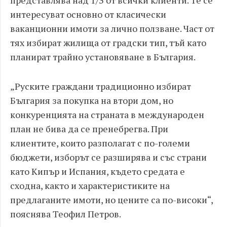
представлява над 1/3 от всички клиенти. Те се
интересуват основно от класически
ваканционни имоти за лично ползване. Част от
тях избират жилища от градски тип, тъй като
планират трайно установяване в България.
„Руските граждани традиционно избират
България за покупка на втори дом, но
конкуренцията на страната в международен
план не бива да се пренебрегва. При
клиентите, които разполагат с по-големи
бюджети, изборът се разширява и със страни
като Кипър и Испания, където средата е
сходна, както и характеристиките на
предлаганите имоти, но цените са по-високи“,
пояснява Теофил Петров.