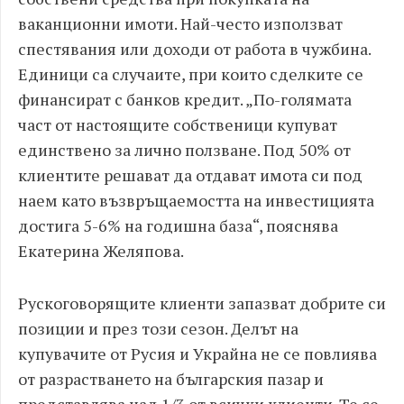
ваканционни имоти. Най-често използват
спестявания или доходи от работа в чужбина.
Единици са случаите, при които сделките се
финансират с банков кредит. „По-голямата
част от настоящите собственици купуват
единствено за лично ползване. Под 50% от
клиентите решават да отдават имота си под
наем като възвръщаемостта на инвестицията
достига 5-6% на годишна база“, пояснява
Екатерина Желяпова.
Рускоговорящите клиенти запазват добрите си
позиции и през този сезон. Делът на
купувачите от Русия и Украйна не се повлиява
от разрастването на българския пазар и