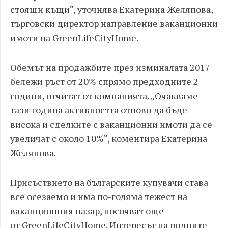
стоящи къщи“, уточнява Екатерина Желяпова,
търговски директор направление ваканционни
имоти на GreenLifeCityHome.
Обемът на продажбите през изминалата 2017
бележи ръст от 20% спрямо предходните 2
години, отчитат от компанията. „Очакваме
тази година активността отново да бъде
висока и сделките с ваканционни имоти да се
увеличат с около 10%“, коментира Екатерина
Желяпова.
Присъствието на българските купувачи става
все осезаемо и има по-голяма тежест на
ваканционния пазар, посочват още
от GreenLifeCityHome. Интересът на родните