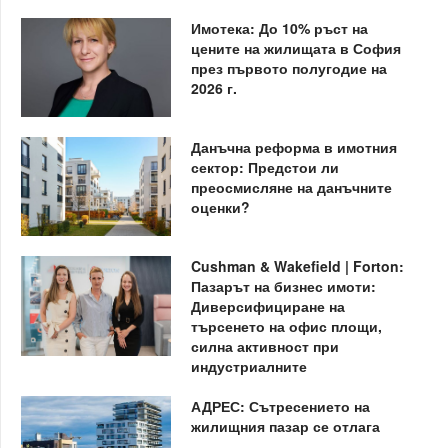
Имотека: До 10% ръст на
цените на жилищата в София
през първото полугодие на
2026 г.
Данъчна реформа в имотния
сектор: Предстои ли
преосмисляне на данъчните
оценки?
Cushman & Wakefield | Forton:
Пазарът на бизнес имоти:
Диверсифициране на
търсенето на офис площи,
силна активност при
индустриалните
АДРЕС: Сътресението на
жилищния пазар се отлага