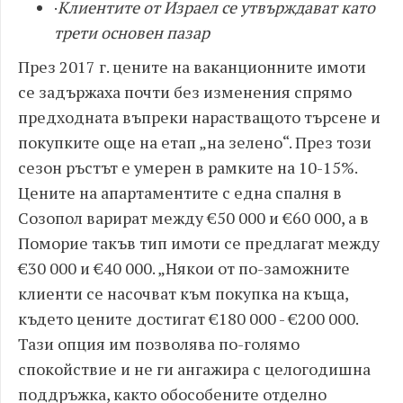
·
Клиентите от Израел се утвърждават като
трети основен пазар
През 2017 г. цените на ваканционните имоти
се задържаха почти без изменения спрямо
предходната въпреки нарастващото търсене и
покупките още на етап „на зелено“. През този
сезон ръстът е умерен в рамките на 10-15%.
Цените на апартаментите с една спалня в
Созопол варират между €50 000 и €60 000, а в
Поморие такъв тип имоти се предлагат между
€30 000 и €40 000. „Някои от по-заможните
клиенти се насочват към покупка на къща,
където цените достигат €180 000 - €200 000.
Тази опция им позволява по-голямо
спокойствие и не ги ангажира с целогодишна
поддръжка, както обособените отделно