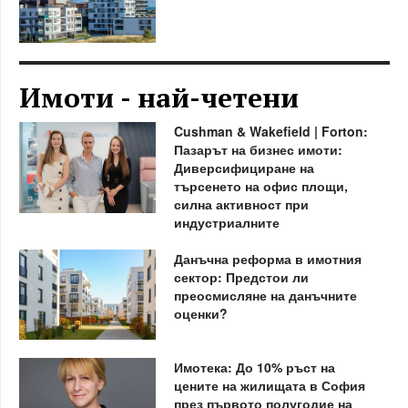
Имоти - най-четени
Cushman & Wakefield | Forton:
Пазарът на бизнес имоти:
Диверсифициране на
търсенето на офис площи,
силна активност при
индустриалните
Данъчна реформа в имотния
сектор: Предстои ли
преосмисляне на данъчните
оценки?
Имотека: До 10% ръст на
цените на жилищата в София
през първото полугодие на