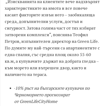
„Изискванията на клиентите вече надхвърлят
характеристиките на имота и все повече
касаят факторите извън него – заобикаляща
среда, допълнителни услуги, достъп и
сигурност. Затова голяма част от тях избират
затворени комплекси“, пояснява Теофил
Петров, изпълнителен директор на Green Life.
По думите му най-търсени са апартаментите с
една спалня, със средна площ около 55-60
кв.м, а купувачите държат на добрата гледка –
към морето или вътрешен двор, както и
наличието на тераса.
·
10% ръст на българските купувачи по
Черноморието прогнозират
от
Green
Life
CityHome