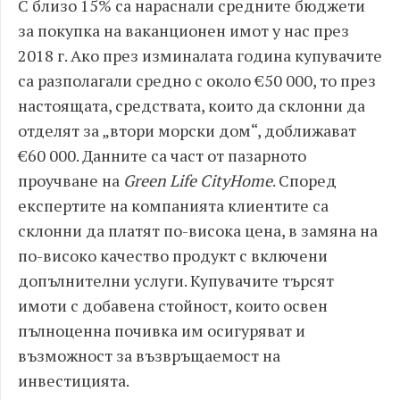
С близо 15% са нараснали средните бюджети
за покупка на ваканционен имот у нас през
2018 г. Ако през изминалата година купувачите
са разполагали средно с около €50 000, то през
настоящата, средствата, които да склонни да
отделят за „втори морски дом“, доближават
€60 000. Данните са част от пазарното
проучване на
Green Life CityHome
. Според
експертите на компанията клиентите са
склонни да платят по-висока цена, в замяна на
по-високо качество продукт с включени
допълнителни услуги. Купувачите търсят
имоти с добавена стойност, които освен
пълноценна почивка им осигуряват и
възможност за възвръщаемост на
инвестицията.