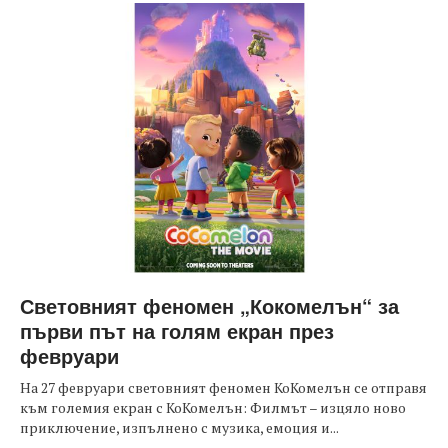
Световният феномен „Кокомелън“ за
първи път на голям екран през
февруари
На 27 февруари световният феномен КоКомелън се отправя
към големия екран с КоКомелън: Филмът – изцяло ново
приключение, изпълнено с музика, емоция и...