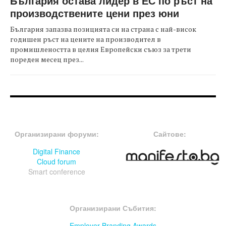
България остава лидер в ЕС по ръст на
производствените цени през юни
България запазва позицията си на страна с най-висок
годишен ръст на цените на производител в
промишлеността в целия Европейски съюз за трети
пореден месец през...
FOOTER-ФОРУМИ
FOOTER-MIDDLE
Организирани форуми:
Сайтове:
Digital Finance
Cloud forum
Smart conference
FOOTER-СЪБИТИЯ
Организирани Събития:
Employer Branding Awards