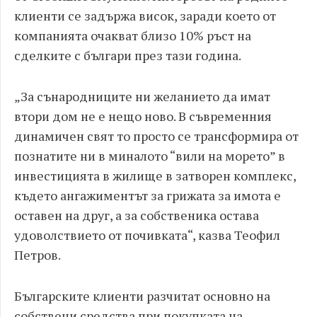
клиенти се задържа висок, заради което от
компанията очакват близо 10% ръст на
сделките с българи през тази година.
„За сънародниците ни желанието да имат
втори дом не е нещо ново. В съвременния
динамичен свят то просто се трансформира от
познатите ни в миналото “вили на морето” в
инвестицията в жилище в затворен комплекс,
където ангажиментът за грижата за имота е
оставен на друг, а за собственика остава
удоволствието от почивката“, казва Теофил
Петров.
Българските клиенти разчитат основно на
собствени средства при покупката на